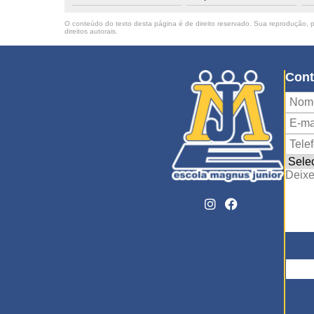
O conteúdo do texto desta página é de direito reservado. Sua reprodução, pa
direitos autorais
.
Cont