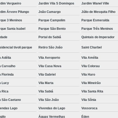
rdim Vergueiro
Jardim Vila S Domingos
Jardim Wanel Ville
dim Árvore Pilungo
João Camargo
Júlio de Mesquita Filho
rque 3 Meninos
Parque Campolim
Parque Esmeralda
que Santa Isabel
Parque São Bento
Parque Três Meninos
edade
Portal do Sabiá
Quintais do Imperador
idencial tivoli parque
Retiro São João
Saint Charbel
a Adélia
Vila Aeroporto
Vila Amélia
a Carvalho
Vila Casa Nova
Vila Colorau
a Florinda
Vila Gabriel
Vila Haro
a Lucy
Vila Marta
Vila Mineirão
a Rica
Vila Sabiá
Vila Santa Rita
a São Caetano
Vila São João
Vila Sônia
vendas Lago
Vivendas do Lago
Vossoroca
gilo
Águas Vermelhas
Éden