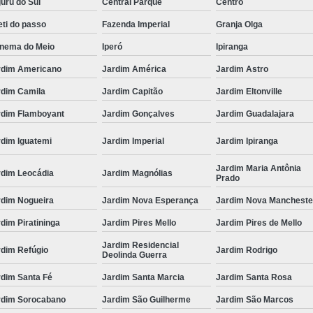
uru do Sul
Central Parque
Centro
ti do passo
Fazenda Imperial
Granja Olga
anema do Meio
Iperó
Ipiranga
rdim Americano
Jardim América
Jardim Astro
rdim Camila
Jardim Capitão
Jardim Eltonville
rdim Flamboyant
Jardim Gonçalves
Jardim Guadalajara
rdim Iguatemi
Jardim Imperial
Jardim Ipiranga
Jardim Maria Antônia
rdim Leocádia
Jardim Magnólias
Prado
rdim Nogueira
Jardim Nova Esperança
Jardim Nova Mancheste
dim Piratininga
Jardim Pires Mello
Jardim Pires de Mello
Jardim Residencial
rdim Refúgio
Jardim Rodrigo
Deolinda Guerra
rdim Santa Fé
Jardim Santa Marcia
Jardim Santa Rosa
rdim Sorocabano
Jardim São Guilherme
Jardim São Marcos