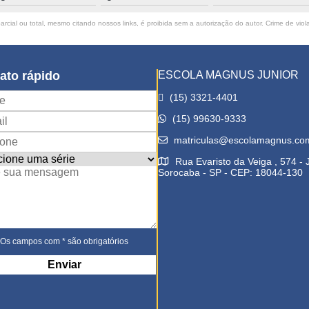
rcial ou total, mesmo citando nossos links, é proibida sem a autorização do autor. Crime de viol
ato rápido
ESCOLA MAGNUS JUNIOR
(15) 3321-4401
(15) 99630-9333
matriculas@escolamagnus.co
Rua Evaristo da Veiga , 574 -
Sorocaba - SP - CEP: 18044-130
Os campos com * são obrigatórios