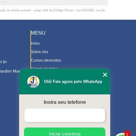
ação de direito autoral – artigo 184 do Código Penal –
Lei 9610/98 - Lei de
MENU
Início
Sobre nós
Cursos oferecidos
m.br
Galeria de fotos
 Jardim Magnolia
Contato
Olá! Fale agora pelo WhatsApp
Trabalhe Conosco
Downloads
Insira seu telefone
Blog
Serviços
Mapa do site
Iniciar conversa
1