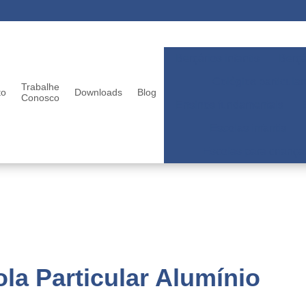
Berçários infantis
Berçá
Colégios particular
Trabalhe
to
Downloads
Blog
Conosco
Ensinos fundamentais
Escolas infantis
Escolas para criança
la Particular Alumínio