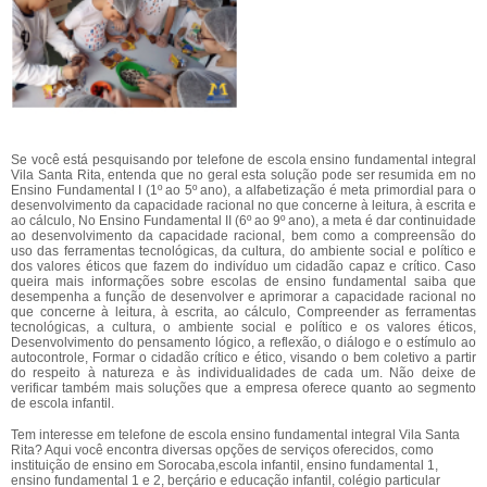
Se você está pesquisando por telefone de escola ensino fundamental integral
Vila Santa Rita, entenda que no geral esta solução pode ser resumida em no
Ensino Fundamental I (1º ao 5º ano), a alfabetização é meta primordial para o
desenvolvimento da capacidade racional no que concerne à leitura, à escrita e
ao cálculo, No Ensino Fundamental II (6º ao 9º ano), a meta é dar continuidade
ao desenvolvimento da capacidade racional, bem como a compreensão do
uso das ferramentas tecnológicas, da cultura, do ambiente social e político e
dos valores éticos que fazem do indivíduo um cidadão capaz e crítico. Caso
queira mais informações sobre escolas de ensino fundamental saiba que
desempenha a função de desenvolver e aprimorar a capacidade racional no
que concerne à leitura, à escrita, ao cálculo, Compreender as ferramentas
tecnológicas, a cultura, o ambiente social e político e os valores éticos,
Desenvolvimento do pensamento lógico, a reflexão, o diálogo e o estímulo ao
autocontrole, Formar o cidadão crítico e ético, visando o bem coletivo a partir
do respeito à natureza e às individualidades de cada um. Não deixe de
verificar também mais soluções que a empresa oferece quanto ao segmento
de escola infantil.
Tem interesse em telefone de escola ensino fundamental integral Vila Santa
Rita? Aqui você encontra diversas opções de serviços oferecidos, como
instituição de ensino em Sorocaba,escola infantil, ensino fundamental 1,
ensino fundamental 1 e 2, berçário e educação infantil, colégio particular