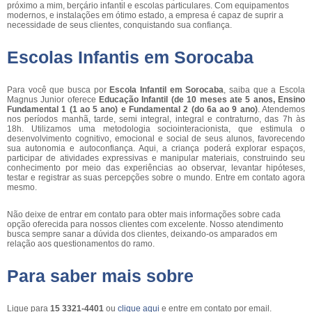
próximo a mim, berçário infantil e escolas particulares. Com equipamentos
modernos, e instalações em ótimo estado, a empresa é capaz de suprir a
necessidade de seus clientes, conquistando sua confiança.
Escolas Infantis em Sorocaba
Para você que busca por
Escola Infantil em Sorocaba
, saiba que a Escola
Magnus Junior oferece
Educação Infantil (de 10 meses ate 5 anos, Ensino
Fundamental 1 (1 ao 5 ano) e Fundamental 2 (do 6a ao 9 ano)
. Atendemos
nos períodos manhã, tarde, semi integral, integral e contraturno, das 7h às
18h. Utilizamos uma metodologia sociointeracionista, que estimula o
desenvolvimento cognitivo, emocional e social de seus alunos, favorecendo
sua autonomia e autoconfiança. Aqui, a criança poderá explorar espaços,
participar de atividades expressivas e manipular materiais, construindo seu
conhecimento por meio das experiências ao observar, levantar hipóteses,
testar e registrar as suas percepções sobre o mundo. Entre em contato agora
mesmo.
Não deixe de entrar em contato para obter mais informações sobre cada
opção oferecida para nossos clientes com excelente. Nosso atendimento
busca sempre sanar a dúvida dos clientes, deixando-os amparados em
relação aos questionamentos do ramo.
Para saber mais sobre
Ligue para
15 3321-4401
ou
clique aqui
e entre em contato por email.