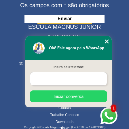
Os campos com * são obrigatórios
ESCOLA MAGNUS JUNIOR
(15) 3321-4401
(15) 99630-9333
Olá! Fale agora pelo WhatsApp
matriculas@escolamagnus.com.br
Rua Evaristo da Veiga , 574 - Jardim Magnolia
Insira seu telefone
Sorocaba - SP - CEP: 18044-130
MENU
Início
Sobre nós
Cursos oferecidos
Iniciar conversa
Galeria de fotos
Contato
1
Trabalhe Conosco
Downloads
Copyright © Escola Magnus Junior. (Lei 9610 de 19/02/1998)
Blog