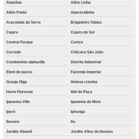
Alumínio
Além Linha
Além Ponte
Aparecidinha
Araçoiaba da Serra
Brigadeiro Tobias
Cajuru
Cajuru do Sul
Central Parque
Centro
Cerrado
Chácara São João
Condomínio alphaville
Distrito Industrial
Ebeti do passo
Fazenda Imperial
Granja Olga
Helena cristina
Horto Florestal
Ibiti do Paço
Ipanema Ville
Ipanema do Meio
Iperó
Ipiranga
Itavuvu
Itu
Jardim Abaeté
Jardim Altos do Itavuvu