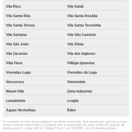
Vila Rica
Vila Sabiá
Vila Santa Rita
Vila Santa Rosália
Vila Santa Tereza
Vila Santa Terezinha
Vila Santana
Vila São Caetano
Vila São João
Vila Sônia
Vila Zacarias
Vila dos Ingleses
Villa Flora
Villágio Ipanema
Vivendas Lago
Vivendas do Lago
Vossoroca
Votorantim
Wanel Ville
Zona Industrial
campininha
crugilo
Águas Vermelhas
Éden
O conteúdo do texto desta página é de direito reservado. Sua reprodução, parcial ou total,
mesmo citando nossos links, é proibida sem a autorização do autor. Crime de violação de
direito autoral – artigo 184 do Código Penal –
Lei 9610/98 - Lei de direitos autorais
.