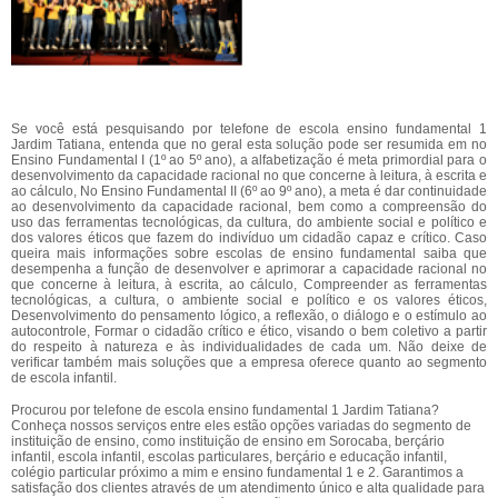
Se você está pesquisando por telefone de escola ensino fundamental 1
Jardim Tatiana, entenda que no geral esta solução pode ser resumida em no
Ensino Fundamental I (1º ao 5º ano), a alfabetização é meta primordial para o
desenvolvimento da capacidade racional no que concerne à leitura, à escrita e
ao cálculo, No Ensino Fundamental II (6º ao 9º ano), a meta é dar continuidade
ao desenvolvimento da capacidade racional, bem como a compreensão do
uso das ferramentas tecnológicas, da cultura, do ambiente social e político e
dos valores éticos que fazem do indivíduo um cidadão capaz e crítico. Caso
queira mais informações sobre escolas de ensino fundamental saiba que
desempenha a função de desenvolver e aprimorar a capacidade racional no
que concerne à leitura, à escrita, ao cálculo, Compreender as ferramentas
tecnológicas, a cultura, o ambiente social e político e os valores éticos,
Desenvolvimento do pensamento lógico, a reflexão, o diálogo e o estímulo ao
autocontrole, Formar o cidadão crítico e ético, visando o bem coletivo a partir
do respeito à natureza e às individualidades de cada um. Não deixe de
verificar também mais soluções que a empresa oferece quanto ao segmento
de escola infantil.
Procurou por telefone de escola ensino fundamental 1 Jardim Tatiana?
Conheça nossos serviços entre eles estão opções variadas do segmento de
instituição de ensino, como instituição de ensino em Sorocaba, berçário
infantil, escola infantil, escolas particulares, berçário e educação infantil,
colégio particular próximo a mim e ensino fundamental 1 e 2. Garantimos a
satisfação dos clientes através de um atendimento único e alta qualidade para