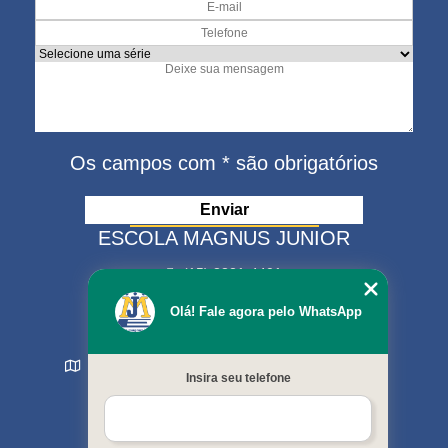
Os campos com * são obrigatórios
ESCOLA MAGNUS JUNIOR
(15) 3321-4401
(15) 99630-9333
Olá! Fale agora pelo WhatsApp
matriculas@escolamagnus.com.br
Rua Evaristo da Veiga , 574 - Jardim Magnolia
Insira seu telefone
Sorocaba - SP - CEP: 18044-130
MENU
Início