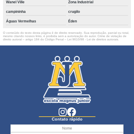
Wanel Ville
Zona Industrial
campininha
crugilo
Águas Vermelhas
Éden
O conteúdo do texto desta página é de direito reservado. Sua reprodução, parcial ou total,
mesmo citando nossos links, é proibida sem a autorização do autor. Crime de violação de
direito autoral – artigo 184 do Código Penal –
Lei 9610/98 - Lei de direitos autorais
.
Contato rápido