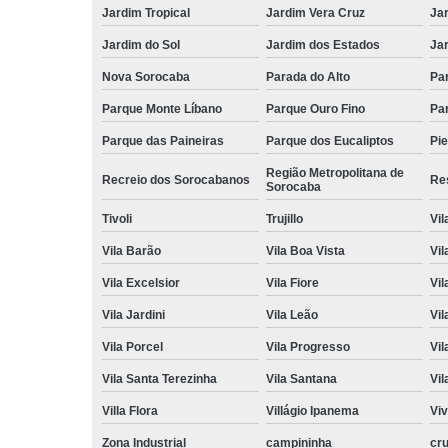
Jardim Tropical
Jardim Vera Cruz
Ja
Jardim do Sol
Jardim dos Estados
Jar
Nova Sorocaba
Parada do Alto
Pa
Parque Monte Líbano
Parque Ouro Fino
Par
Parque das Paineiras
Parque dos Eucaliptos
Pi
Região Metropolitana de
Recreio dos Sorocabanos
Res
Sorocaba
Tivoli
Trujillo
Vil
Vila Barão
Vila Boa Vista
Vil
Vila Excelsior
Vila Fiore
Vil
Vila Jardini
Vila Leão
Vil
Vila Porcel
Vila Progresso
Vil
Vila Santa Terezinha
Vila Santana
Vil
Villa Flora
Villágio Ipanema
Vi
Zona Industrial
campininha
cru