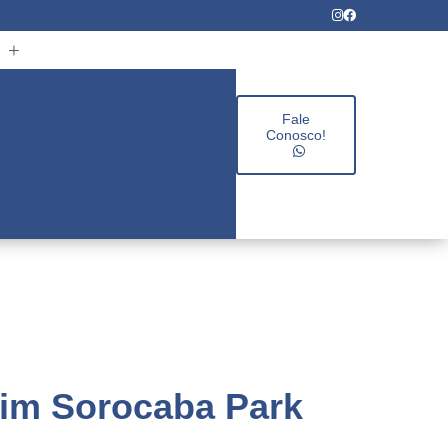
rios infantis
Colégio infantil
es
Educação infantil
Fale
Conosco!
Escolas de ensino fundamental
Escolas infantis integral
s
Escolas particulares
dim Sorocaba Park