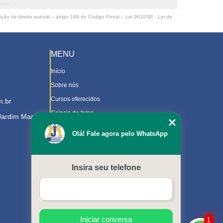
ação de direito autoral – artigo 184 do Código Penal –
Lei 9610/98 - Lei de
MENU
Início
Sobre nós
Cursos oferecidos
m.br
Galeria de fotos
 Jardim Magnolia
Contato
Olá! Fale agora pelo WhatsApp
Trabalhe Conosco
Downloads
Insira seu telefone
Blog
Serviços
Mapa do site
Iniciar conversa
1