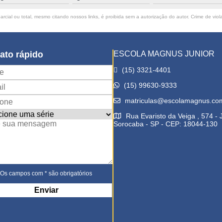
rcial ou total, mesmo citando nossos links, é proibida sem a autorização do autor. Crime de viol
ato rápido
ESCOLA MAGNUS JUNIOR
(15) 3321-4401
(15) 99630-9333
matriculas@escolamagnus.co
Rua Evaristo da Veiga , 574 -
Sorocaba - SP - CEP: 18044-130
Os campos com * são obrigatórios