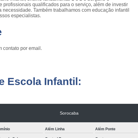
profissionais qualificados para o serviço, além de investir
a necessidade. Também trabalhamos com educação infantil
ssos especialistas.
e
 contato por email.
 Escola Infantil:
Sorocaba
umínio
Além Linha
Além Ponte