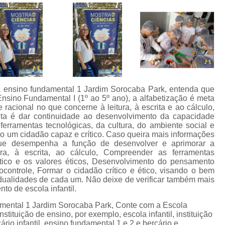
a ensino fundamental 1 Jardim Sorocaba Park, entenda que
nsino Fundamental I (1º ao 5º ano), a alfabetização é meta
racional no que concerne à leitura, à escrita e ao cálculo,
ta é dar continuidade ao desenvolvimento da capacidade
rramentas tecnológicas, da cultura, do ambiente social e
duo um cidadão capaz e crítico. Caso queira mais informações
que desempenha a função de desenvolver e aprimorar a
ra, à escrita, ao cálculo, Compreender as ferramentas
lítico e os valores éticos, Desenvolvimento do pensamento
tocontrole, Formar o cidadão crítico e ético, visando o bem
ividualidades de cada um. Não deixe de verificar também mais
o de escola infantil.
amental 1 Jardim Sorocaba Park, Conte com a Escola
stituição de ensino, por exemplo, escola infantil, instituição
rio infantil, ensino fundamental 1 e 2 e berçário e