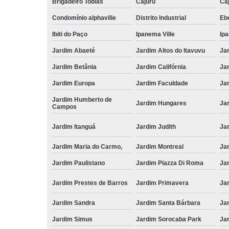
Brigadeiro Tobias
Cajuru
Caj
Condomínio alphaville
Distrito Industrial
Ebe
Ibiti do Paço
Ipanema Ville
Ip
Jardim Abaeté
Jardim Altos do Itavuvu
Ja
Jardim Betânia
Jardim Califórnia
Ja
Jardim Europa
Jardim Faculdade
Ja
Jardim Humberto de
Jardim Hungares
Ja
Campos
Jardim Itanguá
Jardim Judith
Ja
Jardim Maria do Carmo,
Jardim Montreal
Ja
Jardim Paulistano
Jardim Piazza Di Roma
Jar
Jardim Prestes de Barros
Jardim Primavera
Ja
Jardim Sandra
Jardim Santa Bárbara
Ja
Jardim Simus
Jardim Sorocaba Park
Ja