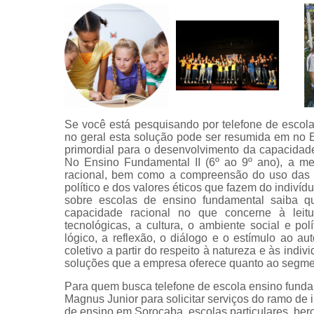
Se você está pesquisando por telefone de escol
no geral esta solução pode ser resumida em no E
primordial para o desenvolvimento da capacidade 
No Ensino Fundamental II (6º ao 9º ano), a me
racional, bem como a compreensão do uso das fe
político e dos valores éticos que fazem do indiví
sobre escolas de ensino fundamental saiba 
capacidade racional no que concerne à leitu
tecnológicas, a cultura, o ambiente social e po
lógico, a reflexão, o diálogo e o estímulo ao au
coletivo a partir do respeito à natureza e às ind
soluções que a empresa oferece quanto ao segment
Para quem busca telefone de escola ensino fund
Magnus Junior para solicitar serviços do ramo de in
de ensino em Sorocaba, escolas particulares, berçá