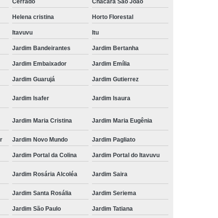
Cerrado
Chácara São João
Helena cristina
Horto Florestal
Itavuvu
Itu
Jardim Bandeirantes
Jardim Bertanha
Jardim Embaixador
Jardim Emília
Jardim Guarujá
Jardim Gutierrez
Jardim Isafer
Jardim Isaura
Jardim Maria Cristina
Jardim Maria Eugênia
r
Jardim Novo Mundo
Jardim Pagliato
Jardim Portal da Colina
Jardim Portal do Itavuvu
Jardim Rosária Alcoléa
Jardim Saira
Jardim Santa Rosália
Jardim Seriema
Jardim São Paulo
Jardim Tatiana