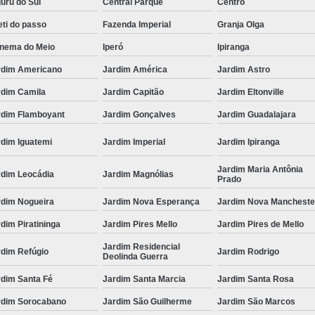
uru do Sul
Central Parque
Centro
ti do passo
Fazenda Imperial
Granja Olga
anema do Meio
Iperó
Ipiranga
rdim Americano
Jardim América
Jardim Astro
rdim Camila
Jardim Capitão
Jardim Eltonville
rdim Flamboyant
Jardim Gonçalves
Jardim Guadalajara
rdim Iguatemi
Jardim Imperial
Jardim Ipiranga
Jardim Maria Antônia
rdim Leocádia
Jardim Magnólias
Prado
rdim Nogueira
Jardim Nova Esperança
Jardim Nova Mancheste
dim Piratininga
Jardim Pires Mello
Jardim Pires de Mello
Jardim Residencial
rdim Refúgio
Jardim Rodrigo
Deolinda Guerra
rdim Santa Fé
Jardim Santa Marcia
Jardim Santa Rosa
rdim Sorocabano
Jardim São Guilherme
Jardim São Marcos