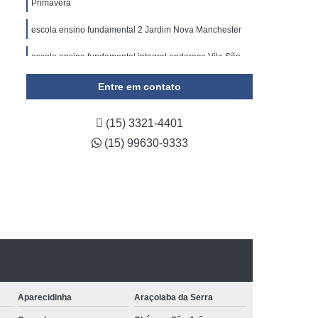
Primavera
escola ensino fundamental 2 Jardim Nova Manchester
escola ensino fundamental integral endereço Vila São
João
Entre em contato
escola ensino fundamental integral Jardim Primavera
(15) 3321-4401
(15) 99630-9333
Aparecidinha
Araçoiaba da Serra