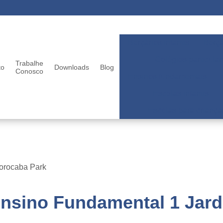
Berçários infantis
Berçá
Colégios particular
Trabalhe
to
Downloads
Blog
Conosco
Ensinos fundamentais
Escolas infantis
Escolas para criança
Sorocaba Park
Ensino Fundamental 1 Jar