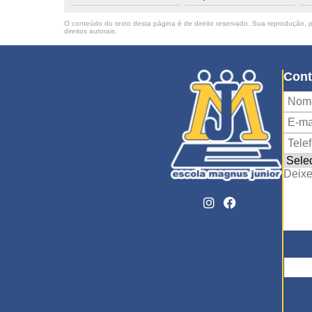
O conteúdo do texto desta página é de direito reservado. Sua reprodução, pa
direitos autorais
.
Cont