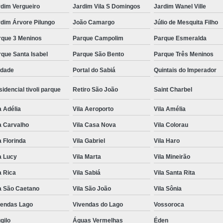
rdim Vergueiro
Jardim Vila S Domingos
Jardim Wanel Ville
dim Árvore Pilungo
João Camargo
Júlio de Mesquita Filho
rque 3 Meninos
Parque Campolim
Parque Esmeralda
que Santa Isabel
Parque São Bento
Parque Três Meninos
edade
Portal do Sabiá
Quintais do Imperador
idencial tivoli parque
Retiro São João
Saint Charbel
a Adélia
Vila Aeroporto
Vila Amélia
a Carvalho
Vila Casa Nova
Vila Colorau
a Florinda
Vila Gabriel
Vila Haro
a Lucy
Vila Marta
Vila Mineirão
a Rica
Vila Sabiá
Vila Santa Rita
a São Caetano
Vila São João
Vila Sônia
vendas Lago
Vivendas do Lago
Vossoroca
gilo
Águas Vermelhas
Éden