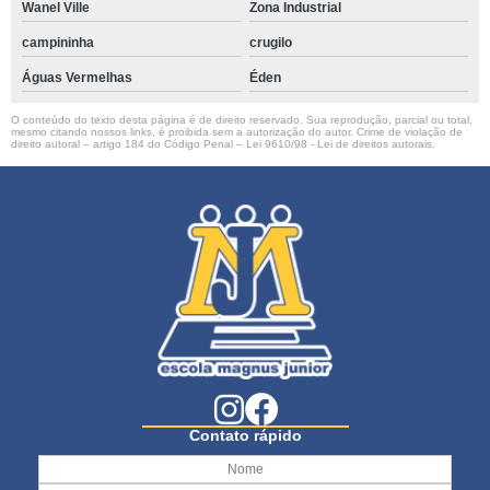
Wanel Ville
Zona Industrial
campininha
crugilo
Águas Vermelhas
Éden
O conteúdo do texto desta página é de direito reservado. Sua reprodução, parcial ou total,
mesmo citando nossos links, é proibida sem a autorização do autor. Crime de violação de
direito autoral – artigo 184 do Código Penal –
Lei 9610/98 - Lei de direitos autorais
.
Contato rápido