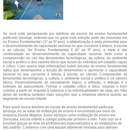
Se você está pesquisando por telefone de escola de ensino fundamental
particular Ipiranga, entenda que no geral esta solução pode ser resumida em
no Ensino Fundamental I (1º ao 5º ano), a alfabetização é meta primordial para
o desenvolvimento da capacidade racional no que concerne à leitura, à escrita
e ao cálculo, No Ensino Fundamental II (6º ao 9º ano), a meta é dar
continuidade ao desenvolvimento da capacidade racional, bem como a
compreensão do uso das ferramentas tecnológicas, da cultura, do ambiente
social e político e dos valores éticos que fazem do indivíduo um cidadão capaz
e crítico. Caso queira mais informações sobre escolas de ensino fundamental
saiba que desempenha a função de desenvolver e aprimorar a capacidade
racional no que concerne à leitura, à escrita, ao cálculo, Compreender as
ferramentas tecnológicas, a cultura, o ambiente social e político e os valores
éticos, Desenvolvimento do pensamento lógico, a reflexão, o diálogo e o
estímulo ao autocontrole, Formar o cidadão crítico e ético, visando o bem
coletivo a partir do respeito à natureza e às individualidades de cada um. Não
deixe de verificar também mais soluções que a empresa oferece quanto ao
segmento de escola infantil.
Para quem busca telefone de escola de ensino fundamental particular
Ipiranga, Ao se tratar de instituição de ensino é encontrada por meio da
empresa Escola Magnus Junior serviços como instituição de ensino em
Sorocaba, escola infantil e colégio particular próximo a mim. Tudo isso só é
possível graças ao time de profissionais especializados e as instalações de
alto padrão. Contamos com uma equipe altamente treinada para atender