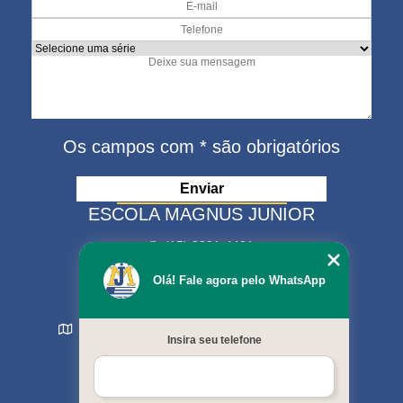
Os campos com * são obrigatórios
ESCOLA MAGNUS JUNIOR
(15) 3321-4401
(15) 99630-9333
Olá! Fale agora pelo WhatsApp
matriculas@escolamagnus.com.br
Rua Evaristo da Veiga , 574 - Jardim Magnolia
Insira seu telefone
Sorocaba - SP - CEP: 18044-130
MENU
Início