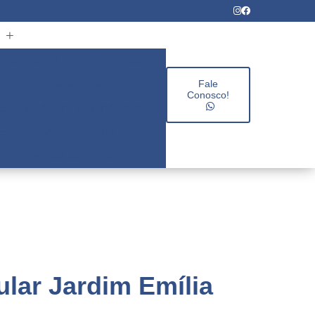
rios infantis
Colégio infantil
es
Educação infantil
Fale
Conosco!
Escolas de ensino fundamental
Escolas infantis integral
s
Escolas particulares
lar Jardim Emília