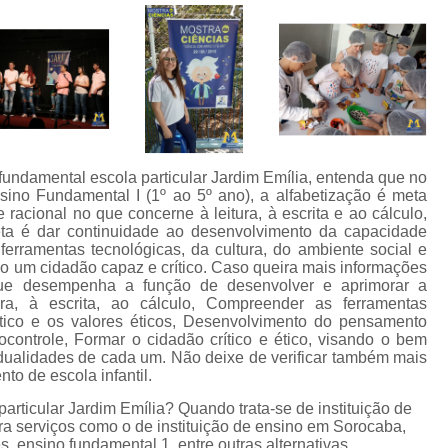
fundamental escola particular Jardim Emília, entenda que no
ino Fundamental I (1º ao 5º ano), a alfabetização é meta
racional no que concerne à leitura, à escrita e ao cálculo,
ta é dar continuidade ao desenvolvimento da capacidade
rramentas tecnológicas, da cultura, do ambiente social e
duo um cidadão capaz e crítico. Caso queira mais informações
que desempenha a função de desenvolver e aprimorar a
ra, à escrita, ao cálculo, Compreender as ferramentas
lítico e os valores éticos, Desenvolvimento do pensamento
tocontrole, Formar o cidadão crítico e ético, visando o bem
ividualidades de cada um. Não deixe de verificar também mais
o de escola infantil.
articular Jardim Emília? Quando trata-se de instituição de
a serviços como o de instituição de ensino em Sorocaba,
res, ensino fundamental 1, entre outras alternativas.