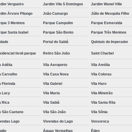
rdim Vergueiro
Jardim Vila S Domingos
Jardim Wanel Ville
dim Árvore Pilungo
João Camargo
Júlio de Mesquita Filho
rque 3 Meninos
Parque Campolim
Parque Esmeralda
que Santa Isabel
Parque São Bento
Parque Três Meninos
edade
Portal do Sabiá
Quintais do Imperador
idencial tivoli parque
Retiro São João
Saint Charbel
a Adélia
Vila Aeroporto
Vila Amélia
a Carvalho
Vila Casa Nova
Vila Colorau
a Florinda
Vila Gabriel
Vila Haro
a Lucy
Vila Marta
Vila Mineirão
a Rica
Vila Sabiá
Vila Santa Rita
a São Caetano
Vila São João
Vila Sônia
vendas Lago
Vivendas do Lago
Vossoroca
gilo
Águas Vermelhas
Éden