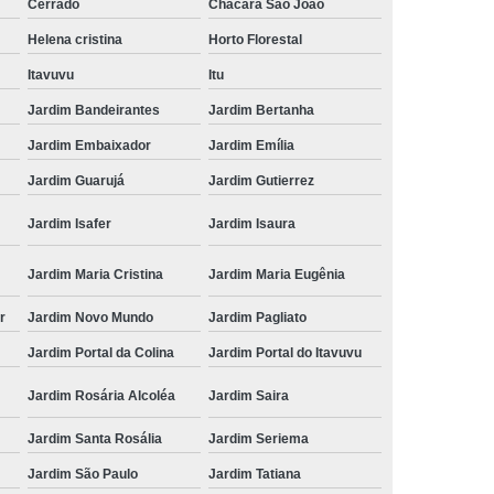
Cerrado
Chácara São João
Helena cristina
Horto Florestal
Itavuvu
Itu
Jardim Bandeirantes
Jardim Bertanha
Jardim Embaixador
Jardim Emília
Jardim Guarujá
Jardim Gutierrez
Jardim Isafer
Jardim Isaura
Jardim Maria Cristina
Jardim Maria Eugênia
r
Jardim Novo Mundo
Jardim Pagliato
Jardim Portal da Colina
Jardim Portal do Itavuvu
Jardim Rosária Alcoléa
Jardim Saira
Jardim Santa Rosália
Jardim Seriema
Jardim São Paulo
Jardim Tatiana