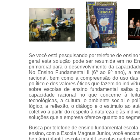
Se você está pesquisando por telefone de ensino 
geral esta solução pode ser resumida em no Ens
primordial para o desenvolvimento da capacidade 
No Ensino Fundamental II (6º ao 9º ano), a me
racional, bem como a compreensão do uso das fe
político e dos valores éticos que fazem do indiví
sobre escolas de ensino fundamental saiba 
capacidade racional no que concerne à leitu
tecnológicas, a cultura, o ambiente social e po
lógico, a reflexão, o diálogo e o estímulo ao au
coletivo a partir do respeito à natureza e às ind
soluções que a empresa oferece quanto ao segment
Busca por telefone de ensino fundamental escola p
ensino, com a Escola Magnus Junior, você encontr
berçário infantil, escola infantil, escolas particula