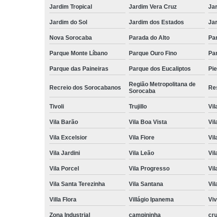
Jardim Tropical
Jardim Vera Cruz
Ja
Jardim do Sol
Jardim dos Estados
Jar
Nova Sorocaba
Parada do Alto
Pa
Parque Monte Líbano
Parque Ouro Fino
Par
Parque das Paineiras
Parque dos Eucaliptos
Pi
Região Metropolitana de
Recreio dos Sorocabanos
Res
Sorocaba
Tivoli
Trujillo
Vil
Vila Barão
Vila Boa Vista
Vil
Vila Excelsior
Vila Fiore
Vil
Vila Jardini
Vila Leão
Vil
Vila Porcel
Vila Progresso
Vil
Vila Santa Terezinha
Vila Santana
Vil
Villa Flora
Villágio Ipanema
Vi
Zona Industrial
campininha
cru