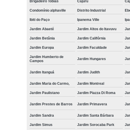
Brigadeiro Tobias
Cajuru
Caj
Condomínio alphaville
Distrito Industrial
Ebe
Ibiti do Paço
Ipanema Ville
Ip
Jardim Abaeté
Jardim Altos do Itavuvu
Ja
Jardim Betânia
Jardim Califórnia
Ja
Jardim Europa
Jardim Faculdade
Ja
Jardim Humberto de
Jardim Hungares
Ja
Campos
Jardim Itanguá
Jardim Judith
Ja
Jardim Maria do Carmo,
Jardim Montreal
Ja
Jardim Paulistano
Jardim Piazza Di Roma
Jar
Jardim Prestes de Barros
Jardim Primavera
Ja
Jardim Sandra
Jardim Santa Bárbara
Ja
Jardim Simus
Jardim Sorocaba Park
Ja