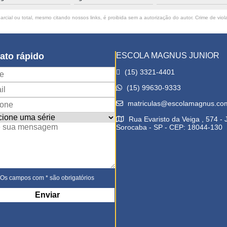
rcial ou total, mesmo citando nossos links, é proibida sem a autorização do autor. Crime de viol
ato rápido
ESCOLA MAGNUS JUNIOR
(15) 3321-4401
(15) 99630-9333
matriculas@escolamagnus.co
Rua Evaristo da Veiga , 574 -
Sorocaba - SP - CEP: 18044-130
Os campos com * são obrigatórios