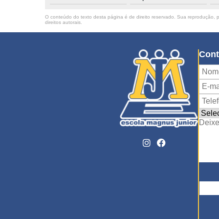
O conteúdo do texto desta página é de direito reservado. Sua reprodução, pa
direitos autorais
.
Cont