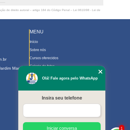
ação de direito autoral – artigo 184 do Código Penal –
Lei 9610/98 - Lei de
MENU
Início
Sobre nós
Cursos oferecidos
m.br
Galeria de fotos
 Jardim Magnolia
Contato
Olá! Fale agora pelo WhatsApp
Trabalhe Conosco
Downloads
Insira seu telefone
Blog
Serviços
Mapa do site
Iniciar conversa
1