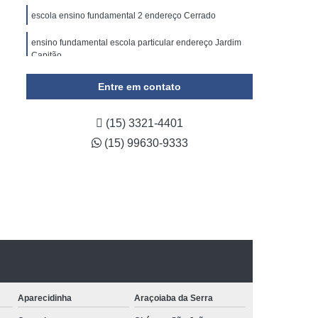
escola ensino fundamental 2 endereço Cerrado
ensino fundamental escola particular endereço Jardim
Capitão
telefone de escola de ensino fundamental Vila Santa
Entre em contato
Tereza
escola de ensino infantil e fundamental endereço
(15) 3321-4401
Jardim Piazza Di Roma
(15) 99630-9333
Aparecidinha
Araçoiaba da Serra