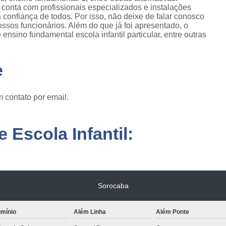
conta com profissionais especializados e instalações
onfiança de todos. Por isso, não deixe de falar conosco
sos funcionários. Além do que já foi apresentado, o
sino fundamental escola infantil particular, entre outras
e
 contato por email.
 Escola Infantil:
Sorocaba
umínio
Além Linha
Além Ponte