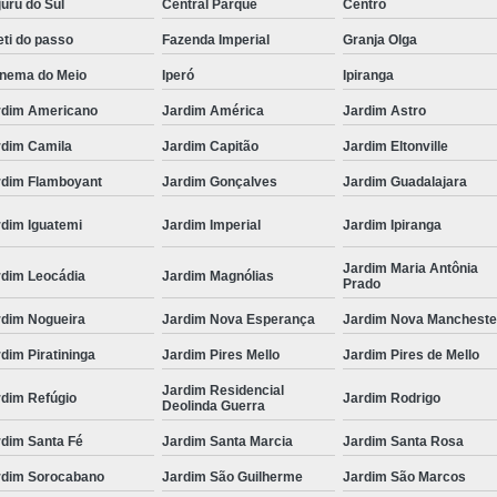
uru do Sul
Central Parque
Centro
ti do passo
Fazenda Imperial
Granja Olga
anema do Meio
Iperó
Ipiranga
rdim Americano
Jardim América
Jardim Astro
rdim Camila
Jardim Capitão
Jardim Eltonville
rdim Flamboyant
Jardim Gonçalves
Jardim Guadalajara
rdim Iguatemi
Jardim Imperial
Jardim Ipiranga
Jardim Maria Antônia
rdim Leocádia
Jardim Magnólias
Prado
rdim Nogueira
Jardim Nova Esperança
Jardim Nova Mancheste
dim Piratininga
Jardim Pires Mello
Jardim Pires de Mello
Jardim Residencial
rdim Refúgio
Jardim Rodrigo
Deolinda Guerra
rdim Santa Fé
Jardim Santa Marcia
Jardim Santa Rosa
rdim Sorocabano
Jardim São Guilherme
Jardim São Marcos