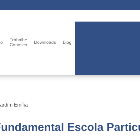
Berçários infantis
Berçá
Colégios particular
Trabalhe
to
Downloads
Blog
Conosco
Ensinos fundamentais
Escolas infantis
Escolas para criança
Jardim Emília
Fundamental Escola Particu