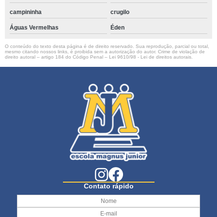
campininha
crugilo
Águas Vermelhas
Éden
O conteúdo do texto desta página é de direito reservado. Sua reprodução, parcial ou total,
mesmo citando nossos links, é proibida sem a autorização do autor. Crime de violação de
direito autoral – artigo 184 do Código Penal –
Lei 9610/98 - Lei de direitos autorais
.
Contato rápido