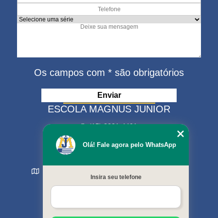
Os campos com * são obrigatórios
ESCOLA MAGNUS JUNIOR
(15) 3321-4401
(15) 99630-9333
Olá! Fale agora pelo WhatsApp
matriculas@escolamagnus.com.br
Rua Evaristo da Veiga , 574 - Jardim Magnolia
Insira seu telefone
Sorocaba - SP - CEP: 18044-130
MENU
Início
Sobre nós