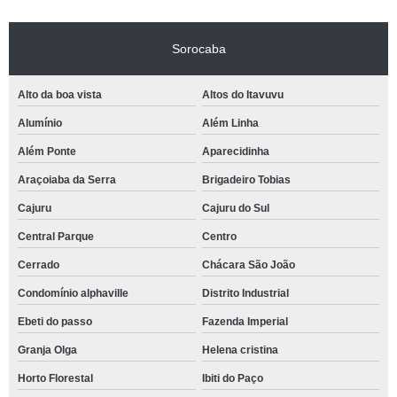
Sorocaba
Alto da boa vista
Altos do Itavuvu
Alumínio
Além Linha
Além Ponte
Aparecidinha
Araçoiaba da Serra
Brigadeiro Tobias
Cajuru
Cajuru do Sul
Central Parque
Centro
Cerrado
Chácara São João
Condomínio alphaville
Distrito Industrial
Ebeti do passo
Fazenda Imperial
Granja Olga
Helena cristina
Horto Florestal
Ibiti do Paço