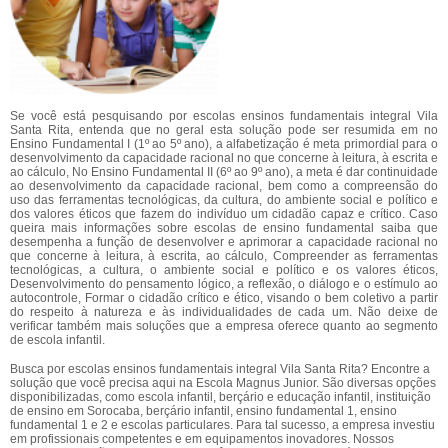
Se você está pesquisando por escolas ensinos fundamentais integral Vila
Santa Rita, entenda que no geral esta solução pode ser resumida em no
Ensino Fundamental I (1º ao 5º ano), a alfabetização é meta primordial para o
desenvolvimento da capacidade racional no que concerne à leitura, à escrita e
ao cálculo, No Ensino Fundamental II (6º ao 9º ano), a meta é dar continuidade
ao desenvolvimento da capacidade racional, bem como a compreensão do
uso das ferramentas tecnológicas, da cultura, do ambiente social e político e
dos valores éticos que fazem do indivíduo um cidadão capaz e crítico. Caso
queira mais informações sobre escolas de ensino fundamental saiba que
desempenha a função de desenvolver e aprimorar a capacidade racional no
que concerne à leitura, à escrita, ao cálculo, Compreender as ferramentas
tecnológicas, a cultura, o ambiente social e político e os valores éticos,
Desenvolvimento do pensamento lógico, a reflexão, o diálogo e o estímulo ao
autocontrole, Formar o cidadão crítico e ético, visando o bem coletivo a partir
do respeito à natureza e às individualidades de cada um. Não deixe de
verificar também mais soluções que a empresa oferece quanto ao segmento
de escola infantil.
Busca por escolas ensinos fundamentais integral Vila Santa Rita? Encontre a
solução que você precisa aqui na Escola Magnus Junior. São diversas opções
disponibilizadas, como escola infantil, berçário e educação infantil, instituição
de ensino em Sorocaba, berçário infantil, ensino fundamental 1, ensino
fundamental 1 e 2 e escolas particulares. Para tal sucesso, a empresa investiu
em profissionais competentes e em equipamentos inovadores. Nossos