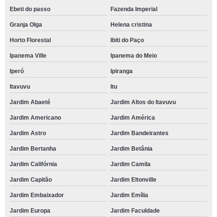
Ebeti do passo
Fazenda Imperial
Granja Olga
Helena cristina
Horto Florestal
Ibiti do Paço
Ipanema Ville
Ipanema do Meio
Iperó
Ipiranga
Itavuvu
Itu
Jardim Abaeté
Jardim Altos do Itavuvu
Jardim Americano
Jardim América
Jardim Astro
Jardim Bandeirantes
Jardim Bertanha
Jardim Betânia
Jardim Califórnia
Jardim Camila
Jardim Capitão
Jardim Eltonville
Jardim Embaixador
Jardim Emília
Jardim Europa
Jardim Faculdade