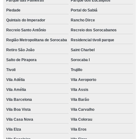
Parque das Paineiras
Parque dos Eucaliptos
Piedade
Portal do Sabiá
Quintais do Imperador
Rancho Dirce
Recreio Santo Antônio
Recreio dos Sorocabanos
Região Metropolitana de Sorocaba
Residencial tivoli parque
Retiro São João
Saint Charbel
Salto de Pirapora
Sorocaba I
Tivoli
Trujillo
Vila Adélia
Vila Aeroporto
Vila Amélia
Vila Assis
Vila Barcelona
Vila Barão
Vila Boa Vista
Vila Carvalho
Vila Casa Nova
Vila Colorau
Vila Elza
Vila Eros