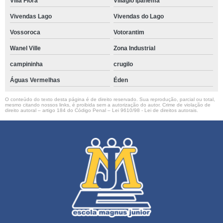
Villa Flora
Villágio Ipanema
Vivendas Lago
Vivendas do Lago
Vossoroca
Votorantim
Wanel Ville
Zona Industrial
campininha
crugilo
Águas Vermelhas
Éden
O conteúdo do texto desta página é de direito reservado. Sua reprodução, parcial ou total,
mesmo citando nossos links, é proibida sem a autorização do autor. Crime de violação de
direito autoral – artigo 184 do Código Penal –
Lei 9610/98 - Lei de direitos autorais
.