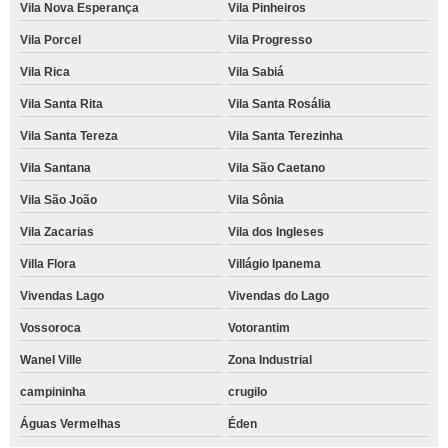
Vila Nova Esperança
Vila Pinheiros
Vila Porcel
Vila Progresso
Vila Rica
Vila Sabiá
Vila Santa Rita
Vila Santa Rosália
Vila Santa Tereza
Vila Santa Terezinha
Vila Santana
Vila São Caetano
Vila São João
Vila Sônia
Vila Zacarias
Vila dos Ingleses
Villa Flora
Villágio Ipanema
Vivendas Lago
Vivendas do Lago
Vossoroca
Votorantim
Wanel Ville
Zona Industrial
campininha
crugilo
Águas Vermelhas
Éden