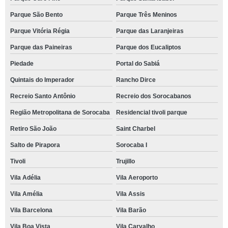
Parque São Bento
Parque Três Meninos
Parque Vitória Régia
Parque das Laranjeiras
Parque das Paineiras
Parque dos Eucaliptos
Piedade
Portal do Sabiá
Quintais do Imperador
Rancho Dirce
Recreio Santo Antônio
Recreio dos Sorocabanos
Região Metropolitana de Sorocaba
Residencial tivoli parque
Retiro São João
Saint Charbel
Salto de Pirapora
Sorocaba I
Tivoli
Trujillo
Vila Adélia
Vila Aeroporto
Vila Amélia
Vila Assis
Vila Barcelona
Vila Barão
Vila Boa Vista
Vila Carvalho