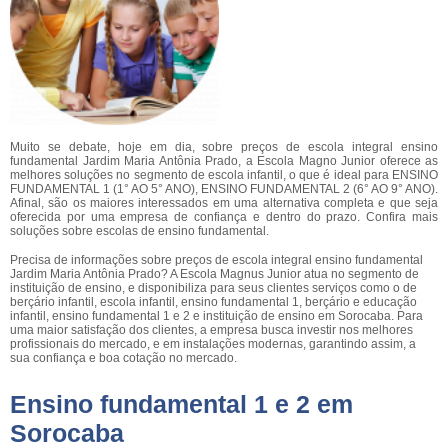
Muito se debate, hoje em dia, sobre preços de escola integral ensino
fundamental Jardim Maria Antônia Prado, a Escola Magno Junior oferece as
melhores soluções no segmento de escola infantil, o que é ideal para ENSINO
FUNDAMENTAL 1 (1° AO 5° ANO), ENSINO FUNDAMENTAL 2 (6° AO 9° ANO).
Afinal, são os maiores interessados em uma alternativa completa e que seja
oferecida por uma empresa de confiança e dentro do prazo. Confira mais
soluções sobre escolas de ensino fundamental.
Precisa de informações sobre preços de escola integral ensino fundamental
Jardim Maria Antônia Prado? A Escola Magnus Junior atua no segmento de
instituição de ensino, e disponibiliza para seus clientes serviços como o de
berçário infantil, escola infantil, ensino fundamental 1, berçário e educação
infantil, ensino fundamental 1 e 2 e instituição de ensino em Sorocaba. Para
uma maior satisfação dos clientes, a empresa busca investir nos melhores
profissionais do mercado, e em instalações modernas, garantindo assim, a
sua confiança e boa cotação no mercado.
Ensino fundamental 1 e 2 em
Sorocaba