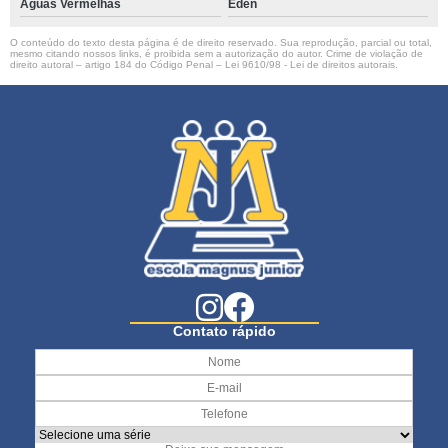
Águas Vermelhas
Éden
O conteúdo do texto desta página é de direito reservado. Sua reprodução, parcial ou total,
mesmo citando nossos links, é proibida sem a autorização do autor. Crime de violação de
direito autoral – artigo 184 do Código Penal –
Lei 9610/98 - Lei de direitos autorais
.
Contato rápido