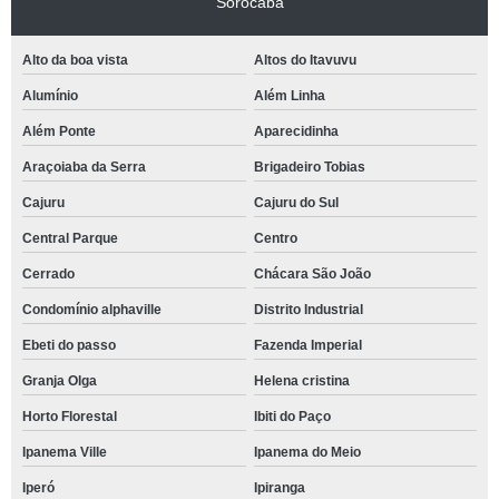
Sorocaba
Alto da boa vista
Altos do Itavuvu
Alumínio
Além Linha
Além Ponte
Aparecidinha
Araçoiaba da Serra
Brigadeiro Tobias
Cajuru
Cajuru do Sul
Central Parque
Centro
Cerrado
Chácara São João
Condomínio alphaville
Distrito Industrial
Ebeti do passo
Fazenda Imperial
Granja Olga
Helena cristina
Horto Florestal
Ibiti do Paço
Ipanema Ville
Ipanema do Meio
Iperó
Ipiranga