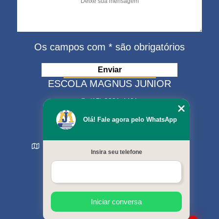
Os campos com * são obrigatórios
ESCOLA MAGNUS JUNIOR
(15) 3321-4401
(15) 99630-9333
Olá! Fale agora pelo WhatsApp
matriculas@escolamagnus.com.br
Rua Evaristo da Veiga , 574 - Jardim Magnolia
Insira seu telefone
Sorocaba - SP - CEP: 18044-130
MENU
Início
Sobre nós
Cursos oferecidos
Iniciar conversa
Galeria de fotos