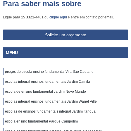
Para saber mais sobre
Ligue para
15 3321-4401
ou
clique aqui
e entre em contato por email.
Solicite um orçamento
MENU
preços de escola ensino fundamental Vila São Caetano
escolas integral ensinos fundamentais Jardim Camila
escola de ensino fundamental Jardim Novo Mundo
escolas integral ensinos fundamentais Jardim Wanel Ville
escolas de ensinos fundamentais integral Jardim Itanguá
escola ensino fundamental Parque Campolim