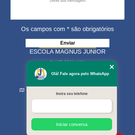
Os campos com * são obrigatórios
ESCOLA MAGNUS JUNIOR
(15) 3321-4401
(15) 99630-9333
Olá! Fale agora pelo WhatsApp
matriculas@escolamagnus.com.br
Rua Evaristo da Veiga , 574 - Jardim Magnolia
Insira seu telefone
Sorocaba - SP - CEP: 18044-130
MENU
Início
Sobre nós
Cursos oferecidos
Iniciar conversa
Galeria de fotos