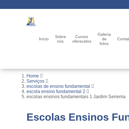
Galeria
Sobre
Cursos
Início
de
Conta
nós
oferecidos
fotos
Home
Serviços
escolas de ensino fundamental
escola ensino fundamental 2
escolas ensinos fundamentais 1 Jardim Seriema
Escolas Ensinos Fu