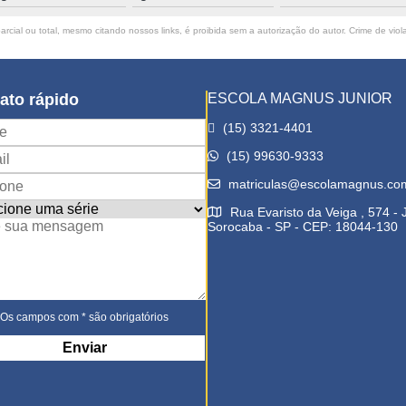
rcial ou total, mesmo citando nossos links, é proibida sem a autorização do autor. Crime de viol
ato rápido
ESCOLA MAGNUS JUNIOR
(15) 3321-4401
(15) 99630-9333
matriculas@escolamagnus.co
Rua Evaristo da Veiga , 574 -
Sorocaba - SP - CEP: 18044-130
Os campos com * são obrigatórios