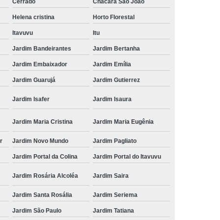
Cerrado
Chácara São João
Helena cristina
Horto Florestal
Itavuvu
Itu
Jardim Bandeirantes
Jardim Bertanha
Jardim Embaixador
Jardim Emília
Jardim Guarujá
Jardim Gutierrez
Jardim Isafer
Jardim Isaura
Jardim Maria Cristina
Jardim Maria Eugênia
r
Jardim Novo Mundo
Jardim Pagliato
Jardim Portal da Colina
Jardim Portal do Itavuvu
Jardim Rosária Alcoléa
Jardim Saira
Jardim Santa Rosália
Jardim Seriema
Jardim São Paulo
Jardim Tatiana