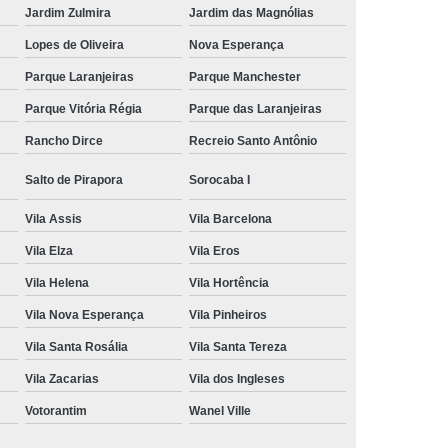
Jardim Zulmira
Jardim das Magnólias
Lopes de Oliveira
Nova Esperança
Parque Laranjeiras
Parque Manchester
Parque Vitória Régia
Parque das Laranjeiras
Rancho Dirce
Recreio Santo Antônio
Salto de Pirapora
Sorocaba I
Vila Assis
Vila Barcelona
Vila Elza
Vila Eros
Vila Helena
Vila Hortência
Vila Nova Esperança
Vila Pinheiros
Vila Santa Rosália
Vila Santa Tereza
Vila Zacarias
Vila dos Ingleses
Votorantim
Wanel Ville