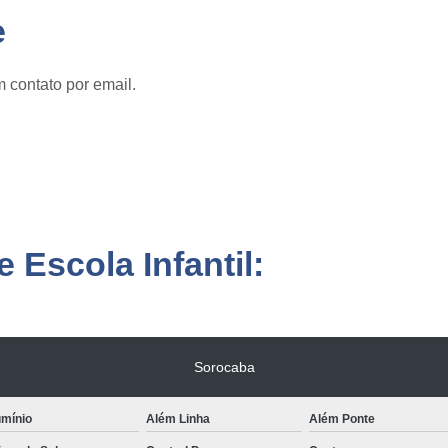
e
 contato por email.
 Escola Infantil:
Sorocaba
umínio
Além Linha
Além Ponte