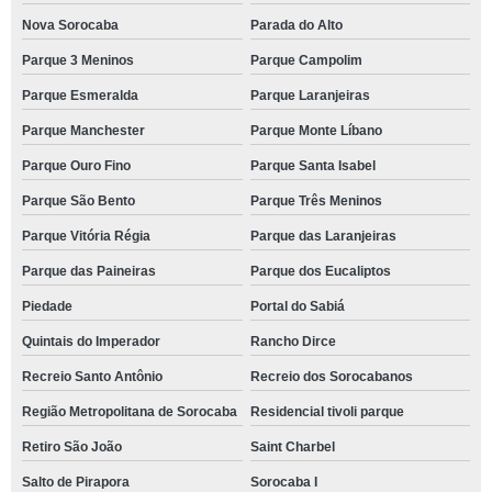
Nova Sorocaba
Parada do Alto
Parque 3 Meninos
Parque Campolim
Parque Esmeralda
Parque Laranjeiras
Parque Manchester
Parque Monte Líbano
Parque Ouro Fino
Parque Santa Isabel
Parque São Bento
Parque Três Meninos
Parque Vitória Régia
Parque das Laranjeiras
Parque das Paineiras
Parque dos Eucaliptos
Piedade
Portal do Sabiá
Quintais do Imperador
Rancho Dirce
Recreio Santo Antônio
Recreio dos Sorocabanos
Região Metropolitana de Sorocaba
Residencial tivoli parque
Retiro São João
Saint Charbel
Salto de Pirapora
Sorocaba I