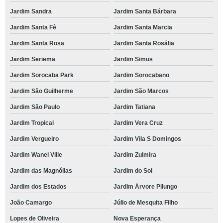
Jardim Sandra
Jardim Santa Bárbara
Jardim Santa Fé
Jardim Santa Marcia
Jardim Santa Rosa
Jardim Santa Rosália
Jardim Seriema
Jardim Simus
Jardim Sorocaba Park
Jardim Sorocabano
Jardim São Guilherme
Jardim São Marcos
Jardim São Paulo
Jardim Tatiana
Jardim Tropical
Jardim Vera Cruz
Jardim Vergueiro
Jardim Vila S Domingos
Jardim Wanel Ville
Jardim Zulmira
Jardim das Magnólias
Jardim do Sol
Jardim dos Estados
Jardim Árvore Pilungo
João Camargo
Júlio de Mesquita Filho
Lopes de Oliveira
Nova Esperança