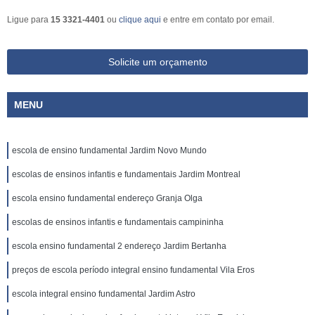
Ligue para
15 3321-4401
ou
clique aqui
e entre em contato por email.
Solicite um orçamento
MENU
escola de ensino fundamental Jardim Novo Mundo
escolas de ensinos infantis e fundamentais Jardim Montreal
escola ensino fundamental endereço Granja Olga
escolas de ensinos infantis e fundamentais campininha
escola ensino fundamental 2 endereço Jardim Bertanha
preços de escola período integral ensino fundamental Vila Eros
escola integral ensino fundamental Jardim Astro