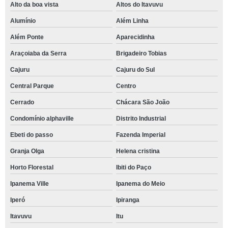
Alto da boa vista
Altos do Itavuvu
Alumínio
Além Linha
Além Ponte
Aparecidinha
Araçoiaba da Serra
Brigadeiro Tobias
Cajuru
Cajuru do Sul
Central Parque
Centro
Cerrado
Chácara São João
Condomínio alphaville
Distrito Industrial
Ebeti do passo
Fazenda Imperial
Granja Olga
Helena cristina
Horto Florestal
Ibiti do Paço
Ipanema Ville
Ipanema do Meio
Iperó
Ipiranga
Itavuvu
Itu