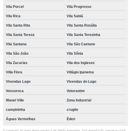
Vila Porcel
Vila Progresso
Vila Rica
Vila Sabiá
Vila Santa Rita
Vila Santa Rosália
Vila Santa Tereza
Vila Santa Terezinha
Vila Santana
Vila São Caetano
Vila São João
Vila Sônia
Vila Zacarias
Vila dos Ingleses
Villa Flora
Villágio Ipanema
Vivendas Lago
Vivendas do Lago
Vossoroca
Votorantim
Wanel Ville
Zona Industrial
campininha
crugilo
Águas Vermelhas
Éden
O conteúdo do texto desta página é de direito reservado. Sua reprodução, parcial ou total,