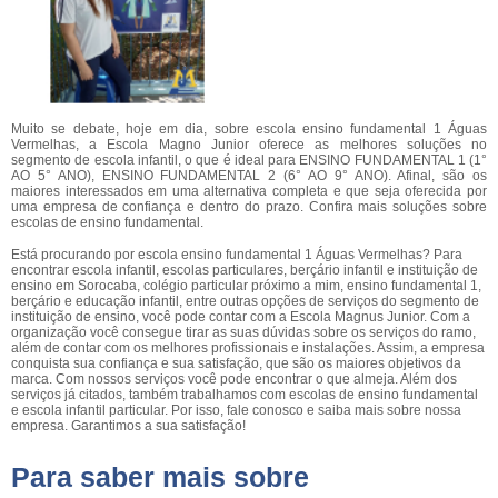
Muito se debate, hoje em dia, sobre escola ensino fundamental 1 Águas
Vermelhas, a Escola Magno Junior oferece as melhores soluções no
segmento de escola infantil, o que é ideal para ENSINO FUNDAMENTAL 1 (1°
AO 5° ANO), ENSINO FUNDAMENTAL 2 (6° AO 9° ANO). Afinal, são os
maiores interessados em uma alternativa completa e que seja oferecida por
uma empresa de confiança e dentro do prazo. Confira mais soluções sobre
escolas de ensino fundamental.
Está procurando por escola ensino fundamental 1 Águas Vermelhas? Para
encontrar escola infantil, escolas particulares, berçário infantil e instituição de
ensino em Sorocaba, colégio particular próximo a mim, ensino fundamental 1,
berçário e educação infantil, entre outras opções de serviços do segmento de
instituição de ensino, você pode contar com a Escola Magnus Junior. Com a
organização você consegue tirar as suas dúvidas sobre os serviços do ramo,
além de contar com os melhores profissionais e instalações. Assim, a empresa
conquista sua confiança e sua satisfação, que são os maiores objetivos da
marca. Com nossos serviços você pode encontrar o que almeja. Além dos
serviços já citados, também trabalhamos com escolas de ensino fundamental
e escola infantil particular. Por isso, fale conosco e saiba mais sobre nossa
empresa. Garantimos a sua satisfação!
Para saber mais sobre