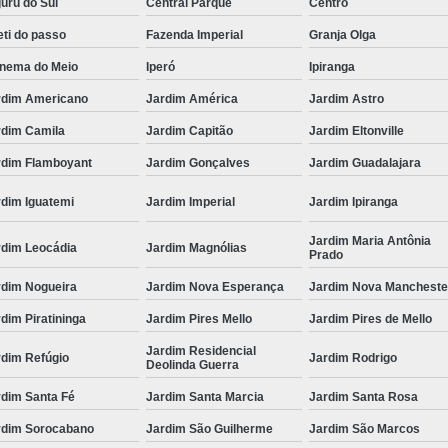
uru do Sul
Central Parque
Centro
ti do passo
Fazenda Imperial
Granja Olga
anema do Meio
Iperó
Ipiranga
rdim Americano
Jardim América
Jardim Astro
rdim Camila
Jardim Capitão
Jardim Eltonville
rdim Flamboyant
Jardim Gonçalves
Jardim Guadalajara
rdim Iguatemi
Jardim Imperial
Jardim Ipiranga
Jardim Maria Antônia
rdim Leocádia
Jardim Magnólias
Prado
rdim Nogueira
Jardim Nova Esperança
Jardim Nova Mancheste
dim Piratininga
Jardim Pires Mello
Jardim Pires de Mello
Jardim Residencial
rdim Refúgio
Jardim Rodrigo
Deolinda Guerra
rdim Santa Fé
Jardim Santa Marcia
Jardim Santa Rosa
rdim Sorocabano
Jardim São Guilherme
Jardim São Marcos