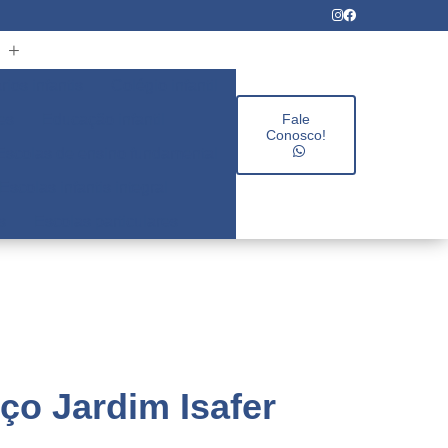
rios infantis
Colégio infantil
es
Educação infantil
Fale
Conosco!
Escolas de ensino fundamental
Escolas infantis integral
s
Escolas particulares
ço Jardim Isafer