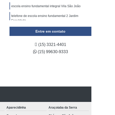
escola ensino fundamental integral Vila São João
telefone de escola ensino fundamental 2 Jardim
Faculdade
escolas de ensinos infantis e fundamentais campininha
Entre em contato
(15) 3321-4401
(15) 99630-9333
Aparecidinha
Araçoiaba da Serra