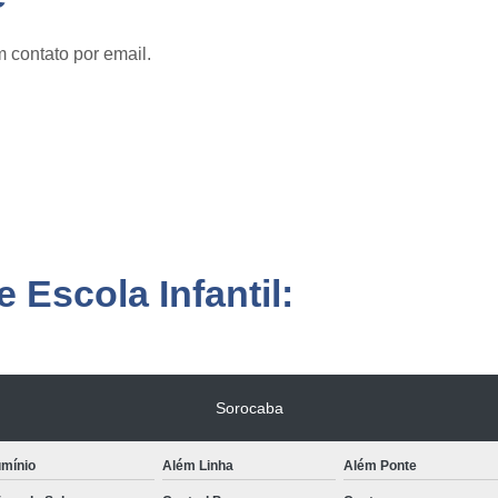
 contato por email.
 Escola Infantil:
Sorocaba
umínio
Além Linha
Além Ponte