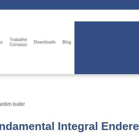
Berçários infantis
Berçá
Colégios particular
Trabalhe
to
Downloads
Blog
Conosco
Ensinos fundamentais
Escolas infantis
Escolas para criança
ardim Isafer
ndamental Integral Endere