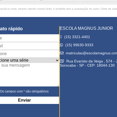
rcial ou total, mesmo citando nossos links, é proibida sem a autorização do autor. Crime de viol
ato rápido
ESCOLA MAGNUS JUNIOR
(15) 3321-4401
(15) 99630-9333
matriculas@escolamagnus.co
Rua Evaristo da Veiga , 574 -
Sorocaba - SP - CEP: 18044-130
Os campos com * são obrigatórios