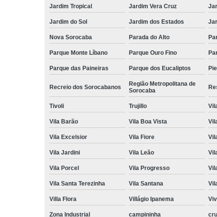
Jardim Tropical
Jardim Vera Cruz
Ja
Jardim do Sol
Jardim dos Estados
Jar
Nova Sorocaba
Parada do Alto
Pa
Parque Monte Líbano
Parque Ouro Fino
Par
Parque das Paineiras
Parque dos Eucaliptos
Pi
Região Metropolitana de
Recreio dos Sorocabanos
Res
Sorocaba
Tivoli
Trujillo
Vil
Vila Barão
Vila Boa Vista
Vil
Vila Excelsior
Vila Fiore
Vil
Vila Jardini
Vila Leão
Vil
Vila Porcel
Vila Progresso
Vil
Vila Santa Terezinha
Vila Santana
Vil
Villa Flora
Villágio Ipanema
Vi
Zona Industrial
campininha
cru