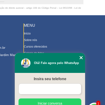
ação de direito autoral – artigo 184 do Código Penal –
Lei 9610/98 - Lei de
MENU
Início
Sobre nós
Cursos oferecidos
m.br
Galeria de fotos
 Jardim Magnolia
Contato
Olá! Fale agora pelo WhatsApp
Trabalhe Conosco
Downloads
Insira seu telefone
Blog
Serviços
Mapa do site
Iniciar conversa
1