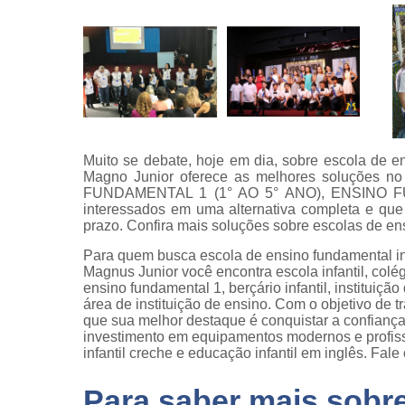
Muito se debate, hoje em dia, sobre escola de en
Magno Junior oferece as melhores soluções no 
FUNDAMENTAL 1 (1° AO 5° ANO), ENSINO FUN
interessados em uma alternativa completa e que
prazo. Confira mais soluções sobre escolas de en
Para quem busca escola de ensino fundamental int
Magnus Junior você encontra escola infantil, colég
ensino fundamental 1, berçário infantil, instituiç
área de instituição de ensino. Com o objetivo de t
que sua melhor destaque é conquistar a confiança
investimento em equipamentos modernos e profi
infantil creche e educação infantil em inglês. Fal
Para saber mais sobr