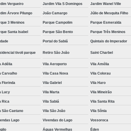
rdim Vergueiro
Jardim Vila S Domingos
Jardim Wanel Ville
dim Árvore Pilungo
João Camargo
Júlio de Mesquita Filho
rque 3 Meninos
Parque Campolim
Parque Esmeralda
que Santa Isabel
Parque São Bento
Parque Três Meninos
edade
Portal do Sabiá
Quintais do Imperador
idencial tivoli parque
Retiro São João
Saint Charbel
a Adélia
Vila Aeroporto
Vila Amélia
a Carvalho
Vila Casa Nova
Vila Colorau
a Florinda
Vila Gabriel
Vila Haro
a Lucy
Vila Marta
Vila Mineirão
a Rica
Vila Sabiá
Vila Santa Rita
a São Caetano
Vila São João
Vila Sônia
vendas Lago
Vivendas do Lago
Vossoroca
gilo
Águas Vermelhas
Éden