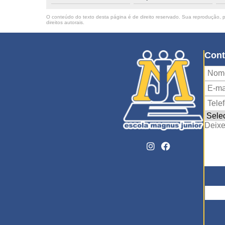
O conteúdo do texto desta página é de direito reservado. Sua reprodução, pa
direitos autorais
.
Cont