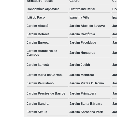
Brigadeiro Tobias
Cajuru
Caj
Condomínio alphaville
Distrito Industrial
Ebe
Ibiti do Paço
Ipanema Ville
Ip
Jardim Abaeté
Jardim Altos do Itavuvu
Ja
Jardim Betânia
Jardim Califórnia
Ja
Jardim Europa
Jardim Faculdade
Ja
Jardim Humberto de
Jardim Hungares
Ja
Campos
Jardim Itanguá
Jardim Judith
Ja
Jardim Maria do Carmo,
Jardim Montreal
Ja
Jardim Paulistano
Jardim Piazza Di Roma
Jar
Jardim Prestes de Barros
Jardim Primavera
Ja
Jardim Sandra
Jardim Santa Bárbara
Ja
Jardim Simus
Jardim Sorocaba Park
Ja