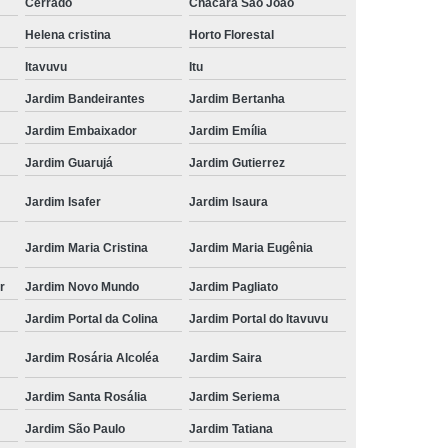
Cerrado
Chácara São João
Helena cristina
Horto Florestal
Itavuvu
Itu
Jardim Bandeirantes
Jardim Bertanha
Jardim Embaixador
Jardim Emília
Jardim Guarujá
Jardim Gutierrez
Jardim Isafer
Jardim Isaura
Jardim Maria Cristina
Jardim Maria Eugênia
r
Jardim Novo Mundo
Jardim Pagliato
Jardim Portal da Colina
Jardim Portal do Itavuvu
Jardim Rosária Alcoléa
Jardim Saira
Jardim Santa Rosália
Jardim Seriema
Jardim São Paulo
Jardim Tatiana