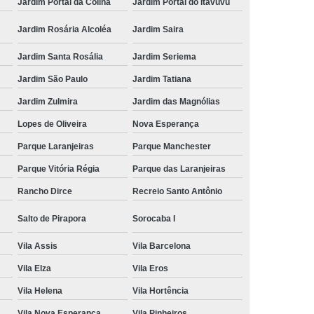
Jardim Portal da Colina
Jardim Portal do Itavuvu
Jardim Rosária Alcoléa
Jardim Saira
Jardim Santa Rosália
Jardim Seriema
Jardim São Paulo
Jardim Tatiana
Jardim Zulmira
Jardim das Magnólias
Lopes de Oliveira
Nova Esperança
Parque Laranjeiras
Parque Manchester
Parque Vitória Régia
Parque das Laranjeiras
Rancho Dirce
Recreio Santo Antônio
Salto de Pirapora
Sorocaba I
Vila Assis
Vila Barcelona
Vila Elza
Vila Eros
Vila Helena
Vila Hortência
Vila Nova Esperança
Vila Pinheiros