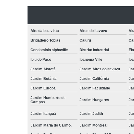
Alto da boa vista
Altos do Itavuvu
Al
Brigadeiro Tobias
Cajuru
Caj
Condomínio alphaville
Distrito Industrial
Ebe
Ibiti do Paço
Ipanema Ville
Ip
Jardim Abaeté
Jardim Altos do Itavuvu
Ja
Jardim Betânia
Jardim Califórnia
Ja
Jardim Europa
Jardim Faculdade
Ja
Jardim Humberto de
Jardim Hungares
Ja
Campos
Jardim Itanguá
Jardim Judith
Ja
Jardim Maria do Carmo,
Jardim Montreal
Ja