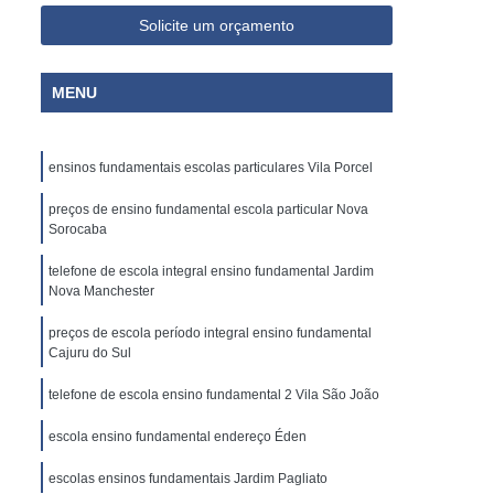
Solicite um orçamento
MENU
ensinos fundamentais escolas particulares Vila Porcel
preços de ensino fundamental escola particular Nova
Sorocaba
telefone de escola integral ensino fundamental Jardim
Nova Manchester
preços de escola período integral ensino fundamental
Cajuru do Sul
telefone de escola ensino fundamental 2 Vila São João
escola ensino fundamental endereço Éden
escolas ensinos fundamentais Jardim Pagliato