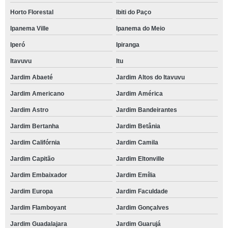
Horto Florestal
Ibiti do Paço
Ipanema Ville
Ipanema do Meio
Iperó
Ipiranga
Itavuvu
Itu
Jardim Abaeté
Jardim Altos do Itavuvu
Jardim Americano
Jardim América
Jardim Astro
Jardim Bandeirantes
Jardim Bertanha
Jardim Betânia
Jardim Califórnia
Jardim Camila
Jardim Capitão
Jardim Eltonville
Jardim Embaixador
Jardim Emília
Jardim Europa
Jardim Faculdade
Jardim Flamboyant
Jardim Gonçalves
Jardim Guadalajara
Jardim Guarujá