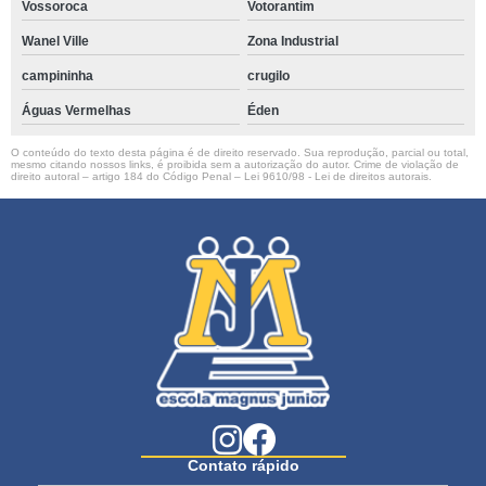
Vossoroca
Votorantim
Wanel Ville
Zona Industrial
campininha
crugilo
Águas Vermelhas
Éden
O conteúdo do texto desta página é de direito reservado. Sua reprodução, parcial ou total,
mesmo citando nossos links, é proibida sem a autorização do autor. Crime de violação de
direito autoral – artigo 184 do Código Penal –
Lei 9610/98 - Lei de direitos autorais
.
Contato rápido