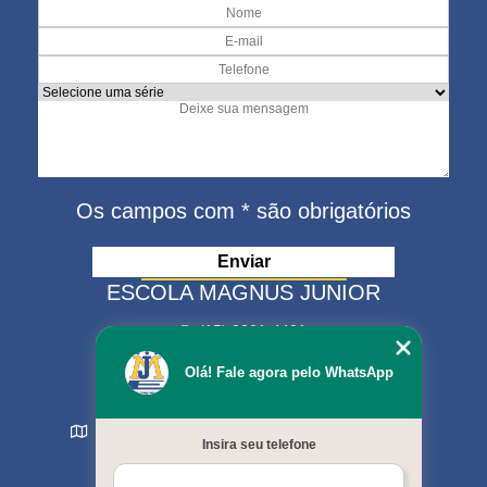
Os campos com * são obrigatórios
ESCOLA MAGNUS JUNIOR
(15) 3321-4401
(15) 99630-9333
Olá! Fale agora pelo WhatsApp
matriculas@escolamagnus.com.br
Rua Evaristo da Veiga , 574 - Jardim Magnolia
Insira seu telefone
Sorocaba - SP - CEP: 18044-130
MENU