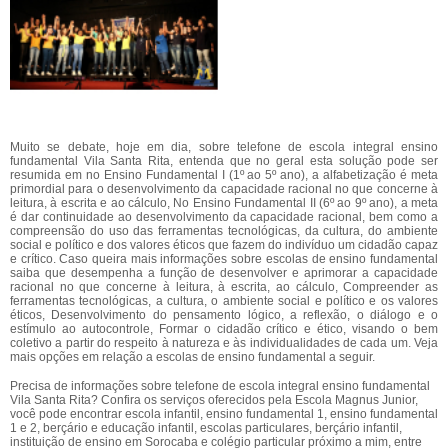
Muito se debate, hoje em dia, sobre telefone de escola integral ensino
fundamental Vila Santa Rita, entenda que no geral esta solução pode ser
resumida em no Ensino Fundamental I (1º ao 5º ano), a alfabetização é meta
primordial para o desenvolvimento da capacidade racional no que concerne à
leitura, à escrita e ao cálculo, No Ensino Fundamental II (6º ao 9º ano), a meta
é dar continuidade ao desenvolvimento da capacidade racional, bem como a
compreensão do uso das ferramentas tecnológicas, da cultura, do ambiente
social e político e dos valores éticos que fazem do indivíduo um cidadão capaz
e crítico. Caso queira mais informações sobre escolas de ensino fundamental
saiba que desempenha a função de desenvolver e aprimorar a capacidade
racional no que concerne à leitura, à escrita, ao cálculo, Compreender as
ferramentas tecnológicas, a cultura, o ambiente social e político e os valores
éticos, Desenvolvimento do pensamento lógico, a reflexão, o diálogo e o
estímulo ao autocontrole, Formar o cidadão crítico e ético, visando o bem
coletivo a partir do respeito à natureza e às individualidades de cada um. Veja
mais opções em relação a escolas de ensino fundamental a seguir.
Precisa de informações sobre telefone de escola integral ensino fundamental
Vila Santa Rita? Confira os serviços oferecidos pela Escola Magnus Junior,
você pode encontrar escola infantil, ensino fundamental 1, ensino fundamental
1 e 2, berçário e educação infantil, escolas particulares, berçário infantil,
instituição de ensino em Sorocaba e colégio particular próximo a mim, entre