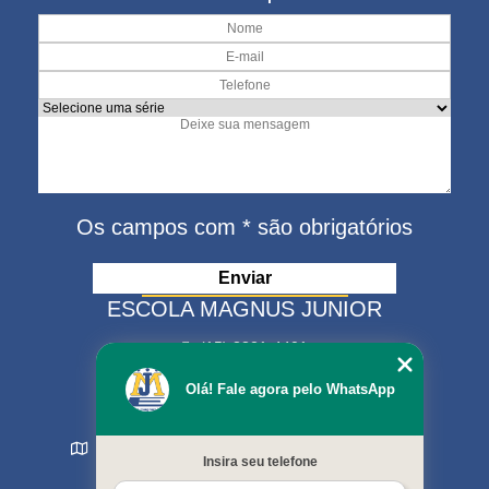
Os campos com * são obrigatórios
ESCOLA MAGNUS JUNIOR
(15) 3321-4401
(15) 99630-9333
Olá! Fale agora pelo WhatsApp
matriculas@escolamagnus.com.br
Rua Evaristo da Veiga , 574 - Jardim Magnolia
Insira seu telefone
Sorocaba - SP - CEP: 18044-130
MENU