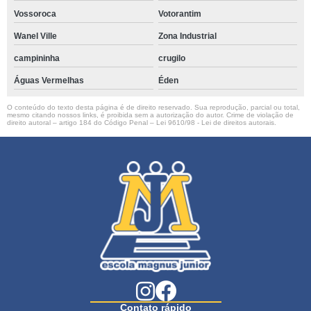
Vossoroca
Votorantim
Wanel Ville
Zona Industrial
campininha
crugilo
Águas Vermelhas
Éden
O conteúdo do texto desta página é de direito reservado. Sua reprodução, parcial ou total,
mesmo citando nossos links, é proibida sem a autorização do autor. Crime de violação de
direito autoral – artigo 184 do Código Penal –
Lei 9610/98 - Lei de direitos autorais
.
Contato rápido