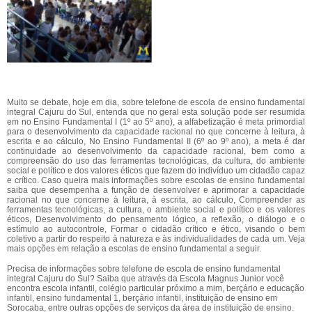
Muito se debate, hoje em dia, sobre telefone de escola de ensino fundamental
integral Cajuru do Sul, entenda que no geral esta solução pode ser resumida
em no Ensino Fundamental I (1º ao 5º ano), a alfabetização é meta primordial
para o desenvolvimento da capacidade racional no que concerne à leitura, à
escrita e ao cálculo, No Ensino Fundamental II (6º ao 9º ano), a meta é dar
continuidade ao desenvolvimento da capacidade racional, bem como a
compreensão do uso das ferramentas tecnológicas, da cultura, do ambiente
social e político e dos valores éticos que fazem do indivíduo um cidadão capaz
e crítico. Caso queira mais informações sobre escolas de ensino fundamental
saiba que desempenha a função de desenvolver e aprimorar a capacidade
racional no que concerne à leitura, à escrita, ao cálculo, Compreender as
ferramentas tecnológicas, a cultura, o ambiente social e político e os valores
éticos, Desenvolvimento do pensamento lógico, a reflexão, o diálogo e o
estímulo ao autocontrole, Formar o cidadão crítico e ético, visando o bem
coletivo a partir do respeito à natureza e às individualidades de cada um. Veja
mais opções em relação a escolas de ensino fundamental a seguir.
Precisa de informações sobre telefone de escola de ensino fundamental
integral Cajuru do Sul? Saiba que através da Escola Magnus Junior você
encontra escola infantil, colégio particular próximo a mim, berçário e educação
infantil, ensino fundamental 1, berçário infantil, instituição de ensino em
Sorocaba, entre outras opções de serviços da área de instituição de ensino.