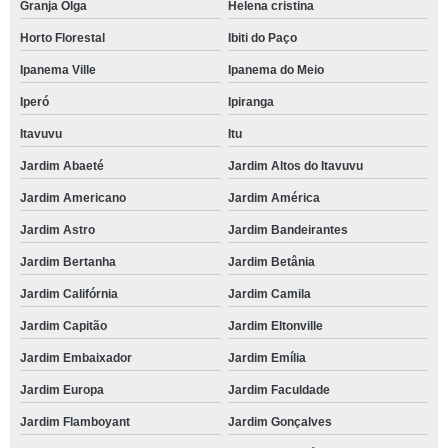
Granja Olga
Helena cristina
Horto Florestal
Ibiti do Paço
Ipanema Ville
Ipanema do Meio
Iperó
Ipiranga
Itavuvu
Itu
Jardim Abaeté
Jardim Altos do Itavuvu
Jardim Americano
Jardim América
Jardim Astro
Jardim Bandeirantes
Jardim Bertanha
Jardim Betânia
Jardim Califórnia
Jardim Camila
Jardim Capitão
Jardim Eltonville
Jardim Embaixador
Jardim Emília
Jardim Europa
Jardim Faculdade
Jardim Flamboyant
Jardim Gonçalves