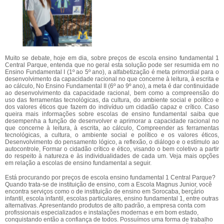
Muito se debate, hoje em dia, sobre preços de escola ensino fundamental 1
Central Parque, entenda que no geral esta solução pode ser resumida em no
Ensino Fundamental I (1º ao 5º ano), a alfabetização é meta primordial para o
desenvolvimento da capacidade racional no que concerne à leitura, à escrita e
ao cálculo, No Ensino Fundamental II (6º ao 9º ano), a meta é dar continuidade
ao desenvolvimento da capacidade racional, bem como a compreensão do
uso das ferramentas tecnológicas, da cultura, do ambiente social e político e
dos valores éticos que fazem do indivíduo um cidadão capaz e crítico. Caso
queira mais informações sobre escolas de ensino fundamental saiba que
desempenha a função de desenvolver e aprimorar a capacidade racional no
que concerne à leitura, à escrita, ao cálculo, Compreender as ferramentas
tecnológicas, a cultura, o ambiente social e político e os valores éticos,
Desenvolvimento do pensamento lógico, a reflexão, o diálogo e o estímulo ao
autocontrole, Formar o cidadão crítico e ético, visando o bem coletivo a partir
do respeito à natureza e às individualidades de cada um. Veja mais opções
em relação a escolas de ensino fundamental a seguir.
Está procurando por preços de escola ensino fundamental 1 Central Parque?
Quando trata-se de instituição de ensino, com a Escola Magnus Junior, você
encontra serviços como o de instituição de ensino em Sorocaba, berçário
infantil, escola infantil, escolas particulares, ensino fundamental 1, entre outras
alternativas. Apresentando produtos de alto padrão, a empresa conta com
profissionais especializados e instalações modernas e em bom estado,
conquistando então a confiança de todos. Possuímos uma forma de trabalho