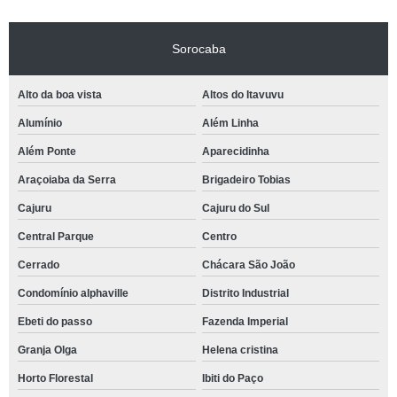
Sorocaba
Alto da boa vista
Altos do Itavuvu
Alumínio
Além Linha
Além Ponte
Aparecidinha
Araçoiaba da Serra
Brigadeiro Tobias
Cajuru
Cajuru do Sul
Central Parque
Centro
Cerrado
Chácara São João
Condomínio alphaville
Distrito Industrial
Ebeti do passo
Fazenda Imperial
Granja Olga
Helena cristina
Horto Florestal
Ibiti do Paço