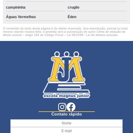
campininha
crugilo
Águas Vermelhas
Éden
O conteúdo do texto desta página é de direito reservado. Sua reprodução, parcial ou total,
mesmo citando nossos links, é proibida sem a autorização do autor. Crime de violação de
direito autoral – artigo 184 do Código Penal –
Lei 9610/98 - Lei de direitos autorais
.
Contato rápido