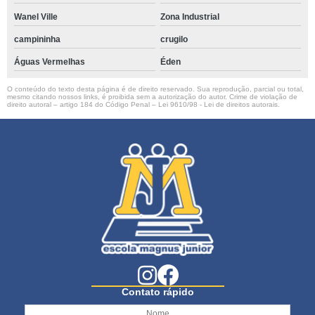
Wanel Ville
Zona Industrial
campininha
crugilo
Águas Vermelhas
Éden
O conteúdo do texto desta página é de direito reservado. Sua reprodução, parcial ou total,
mesmo citando nossos links, é proibida sem a autorização do autor. Crime de violação de
direito autoral – artigo 184 do Código Penal –
Lei 9610/98 - Lei de direitos autorais
.
Contato rápido