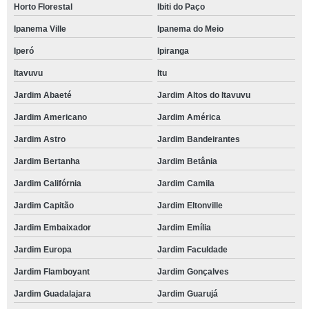
Horto Florestal
Ibiti do Paço
Ipanema Ville
Ipanema do Meio
Iperó
Ipiranga
Itavuvu
Itu
Jardim Abaeté
Jardim Altos do Itavuvu
Jardim Americano
Jardim América
Jardim Astro
Jardim Bandeirantes
Jardim Bertanha
Jardim Betânia
Jardim Califórnia
Jardim Camila
Jardim Capitão
Jardim Eltonville
Jardim Embaixador
Jardim Emília
Jardim Europa
Jardim Faculdade
Jardim Flamboyant
Jardim Gonçalves
Jardim Guadalajara
Jardim Guarujá