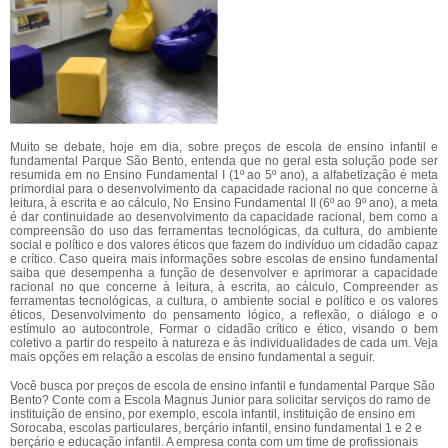
Muito se debate, hoje em dia, sobre preços de escola de ensino infantil e
fundamental Parque São Bento, entenda que no geral esta solução pode ser
resumida em no Ensino Fundamental I (1º ao 5º ano), a alfabetização é meta
primordial para o desenvolvimento da capacidade racional no que concerne à
leitura, à escrita e ao cálculo, No Ensino Fundamental II (6º ao 9º ano), a meta
é dar continuidade ao desenvolvimento da capacidade racional, bem como a
compreensão do uso das ferramentas tecnológicas, da cultura, do ambiente
social e político e dos valores éticos que fazem do indivíduo um cidadão capaz
e crítico. Caso queira mais informações sobre escolas de ensino fundamental
saiba que desempenha a função de desenvolver e aprimorar a capacidade
racional no que concerne à leitura, à escrita, ao cálculo, Compreender as
ferramentas tecnológicas, a cultura, o ambiente social e político e os valores
éticos, Desenvolvimento do pensamento lógico, a reflexão, o diálogo e o
estímulo ao autocontrole, Formar o cidadão crítico e ético, visando o bem
coletivo a partir do respeito à natureza e às individualidades de cada um. Veja
mais opções em relação a escolas de ensino fundamental a seguir.
Você busca por preços de escola de ensino infantil e fundamental Parque São
Bento? Conte com a Escola Magnus Junior para solicitar serviços do ramo de
instituição de ensino, por exemplo, escola infantil, instituição de ensino em
Sorocaba, escolas particulares, berçário infantil, ensino fundamental 1 e 2 e
berçário e educação infantil. A empresa conta com um time de profissionais