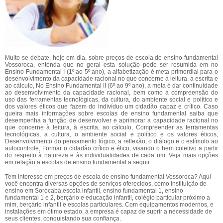
Muito se debate, hoje em dia, sobre preços de escola de ensino fundamental
Vossoroca, entenda que no geral esta solução pode ser resumida em no
Ensino Fundamental I (1º ao 5º ano), a alfabetização é meta primordial para o
desenvolvimento da capacidade racional no que concerne à leitura, à escrita e
ao cálculo, No Ensino Fundamental II (6º ao 9º ano), a meta é dar continuidade
ao desenvolvimento da capacidade racional, bem como a compreensão do
uso das ferramentas tecnológicas, da cultura, do ambiente social e político e
dos valores éticos que fazem do indivíduo um cidadão capaz e crítico. Caso
queira mais informações sobre escolas de ensino fundamental saiba que
desempenha a função de desenvolver e aprimorar a capacidade racional no
que concerne à leitura, à escrita, ao cálculo, Compreender as ferramentas
tecnológicas, a cultura, o ambiente social e político e os valores éticos,
Desenvolvimento do pensamento lógico, a reflexão, o diálogo e o estímulo ao
autocontrole, Formar o cidadão crítico e ético, visando o bem coletivo a partir
do respeito à natureza e às individualidades de cada um. Veja mais opções
em relação a escolas de ensino fundamental a seguir.
Tem interesse em preços de escola de ensino fundamental Vossoroca? Aqui
você encontra diversas opções de serviços oferecidos, como instituição de
ensino em Sorocaba,escola infantil, ensino fundamental 1, ensino
fundamental 1 e 2, berçário e educação infantil, colégio particular próximo a
mim, berçário infantil e escolas particulares. Com equipamentos modernos, e
instalações em ótimo estado, a empresa é capaz de suprir a necessidade de
seus clientes, conquistando sua confiança.