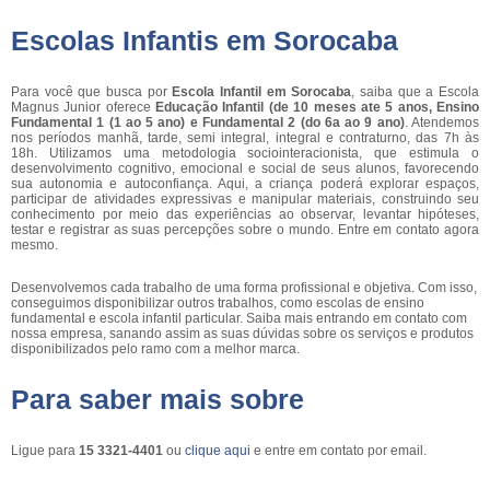
Escolas Infantis em Sorocaba
Para você que busca por
Escola Infantil em Sorocaba
, saiba que a Escola
Magnus Junior oferece
Educação Infantil (de 10 meses ate 5 anos, Ensino
Fundamental 1 (1 ao 5 ano) e Fundamental 2 (do 6a ao 9 ano)
. Atendemos
nos períodos manhã, tarde, semi integral, integral e contraturno, das 7h às
18h. Utilizamos uma metodologia sociointeracionista, que estimula o
desenvolvimento cognitivo, emocional e social de seus alunos, favorecendo
sua autonomia e autoconfiança. Aqui, a criança poderá explorar espaços,
participar de atividades expressivas e manipular materiais, construindo seu
conhecimento por meio das experiências ao observar, levantar hipóteses,
testar e registrar as suas percepções sobre o mundo. Entre em contato agora
mesmo.
Desenvolvemos cada trabalho de uma forma profissional e objetiva. Com isso,
conseguimos disponibilizar outros trabalhos, como escolas de ensino
fundamental e escola infantil particular. Saiba mais entrando em contato com
nossa empresa, sanando assim as suas dúvidas sobre os serviços e produtos
disponibilizados pelo ramo com a melhor marca.
Para saber mais sobre
Ligue para
15 3321-4401
ou
clique aqui
e entre em contato por email.