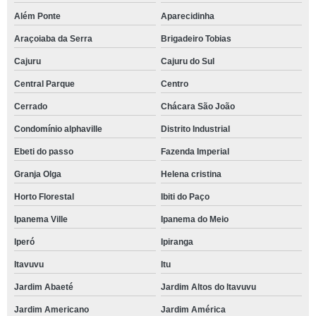
Além Ponte
Aparecidinha
Araçoiaba da Serra
Brigadeiro Tobias
Cajuru
Cajuru do Sul
Central Parque
Centro
Cerrado
Chácara São João
Condomínio alphaville
Distrito Industrial
Ebeti do passo
Fazenda Imperial
Granja Olga
Helena cristina
Horto Florestal
Ibiti do Paço
Ipanema Ville
Ipanema do Meio
Iperó
Ipiranga
Itavuvu
Itu
Jardim Abaeté
Jardim Altos do Itavuvu
Jardim Americano
Jardim América