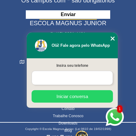
Os campos com * são obrigatórios
ESCOLA MAGNUS JUNIOR
(15) 3321-4401
(15) 99630-9333
Olá! Fale agora pelo WhatsApp
matriculas@escolamagnus.com.br
Rua Evaristo da Veiga , 574 - Jardim Magnolia
Insira seu telefone
Sorocaba - SP - CEP: 18044-130
MENU
Início
Sobre nós
Cursos oferecidos
Iniciar conversa
Galeria de fotos
Contato
1
Trabalhe Conosco
Downloads
Copyright © Escola Magnus Junior. (Lei 9610 de 19/02/1998)
Blog