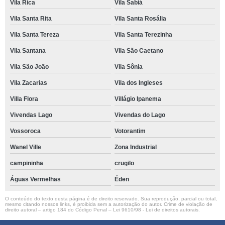
Vila Rica
Vila Sabiá
Vila Santa Rita
Vila Santa Rosália
Vila Santa Tereza
Vila Santa Terezinha
Vila Santana
Vila São Caetano
Vila São João
Vila Sônia
Vila Zacarias
Vila dos Ingleses
Villa Flora
Villágio Ipanema
Vivendas Lago
Vivendas do Lago
Vossoroca
Votorantim
Wanel Ville
Zona Industrial
campininha
crugilo
Águas Vermelhas
Éden
O conteúdo do texto desta página é de direito reservado. Sua reprodução, parcial ou total,
mesmo citando nossos links, é proibida sem a autorização do autor. Crime de violação de
direito autoral – artigo 184 do Código Penal –
Lei 9610/98 - Lei de direitos autorais
.