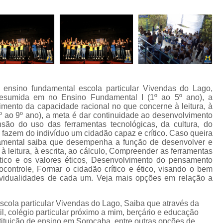
 ensino fundamental escola particular Vivendas do Lago,
resumida em no Ensino Fundamental I (1º ao 5º ano), a
imento da capacidade racional no que concerne à leitura, à
6º ao 9º ano), a meta é dar continuidade ao desenvolvimento
ão do uso das ferramentas tecnológicas, da cultura, do
e fazem do indivíduo um cidadão capaz e crítico. Caso queira
amental saiba que desempenha a função de desenvolver e
 leitura, à escrita, ao cálculo, Compreender as ferramentas
lítico e os valores éticos, Desenvolvimento do pensamento
tocontrole, Formar o cidadão crítico e ético, visando o bem
ndividualidades de cada um. Veja mais opções em relação a
scola particular Vivendas do Lago, Saiba que através da
l, colégio particular próximo a mim, berçário e educação
instituição de ensino em Sorocaba, entre outras opções de