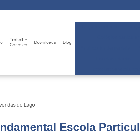
Berçários infantis
Berçá
Colégios particular
Trabalhe
to
Downloads
Blog
Conosco
Ensinos fundamentais
Escolas infantis
Escolas para criança
Vivendas do Lago
ndamental Escola Particu