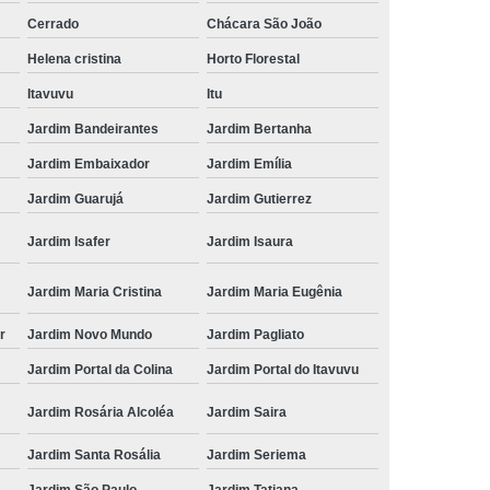
Cerrado
Chácara São João
Helena cristina
Horto Florestal
Itavuvu
Itu
Jardim Bandeirantes
Jardim Bertanha
Jardim Embaixador
Jardim Emília
Jardim Guarujá
Jardim Gutierrez
Jardim Isafer
Jardim Isaura
Jardim Maria Cristina
Jardim Maria Eugênia
r
Jardim Novo Mundo
Jardim Pagliato
Jardim Portal da Colina
Jardim Portal do Itavuvu
Jardim Rosária Alcoléa
Jardim Saira
Jardim Santa Rosália
Jardim Seriema
Jardim São Paulo
Jardim Tatiana