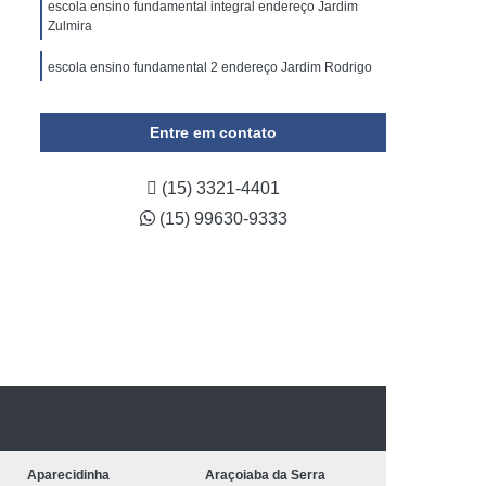
escola ensino fundamental integral endereço Jardim
Zulmira
escola ensino fundamental 2 endereço Jardim Rodrigo
escola período integral ensino fundamental endereço
Vila Haro
Entre em contato
(15) 3321-4401
(15) 99630-9333
Aparecidinha
Araçoiaba da Serra