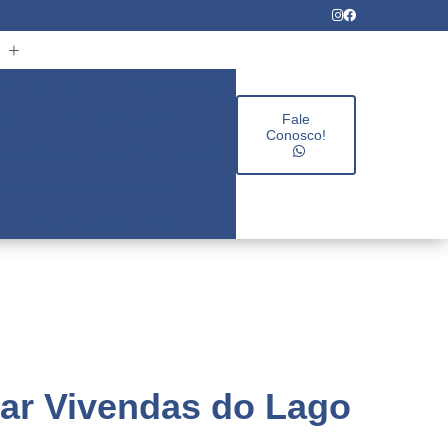
rios infantis
Colégio infantil
es
Educação infantil
Fale
Conosco!
Escolas de ensino fundamental
Escolas infantis integral
s
Escolas particulares
lar Vivendas do Lago