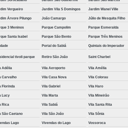
rdim Vergueiro
Jardim Vila S Domingos
Jardim Wanel Ville
dim Árvore Pilungo
João Camargo
Júlio de Mesquita Filho
rque 3 Meninos
Parque Campolim
Parque Esmeralda
que Santa Isabel
Parque São Bento
Parque Três Meninos
edade
Portal do Sabiá
Quintais do Imperador
idencial tivoli parque
Retiro São João
Saint Charbel
a Adélia
Vila Aeroporto
Vila Amélia
a Carvalho
Vila Casa Nova
Vila Colorau
a Florinda
Vila Gabriel
Vila Haro
a Lucy
Vila Marta
Vila Mineirão
a Rica
Vila Sabiá
Vila Santa Rita
a São Caetano
Vila São João
Vila Sônia
vendas Lago
Vivendas do Lago
Vossoroca