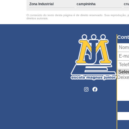
Zona Industrial
campininha
cru
O conteúdo do texto desta página é de direito reservado. Sua reprodução, pa
direitos autorais
.
Cont