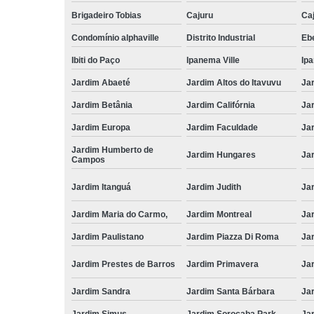
Brigadeiro Tobias
Cajuru
Caj
Condomínio alphaville
Distrito Industrial
Ebe
Ibiti do Paço
Ipanema Ville
Ip
Jardim Abaeté
Jardim Altos do Itavuvu
Ja
Jardim Betânia
Jardim Califórnia
Ja
Jardim Europa
Jardim Faculdade
Ja
Jardim Humberto de
Jardim Hungares
Ja
Campos
Jardim Itanguá
Jardim Judith
Ja
Jardim Maria do Carmo,
Jardim Montreal
Ja
Jardim Paulistano
Jardim Piazza Di Roma
Jar
Jardim Prestes de Barros
Jardim Primavera
Ja
Jardim Sandra
Jardim Santa Bárbara
Ja
Jardim Simus
Jardim Sorocaba Park
Ja