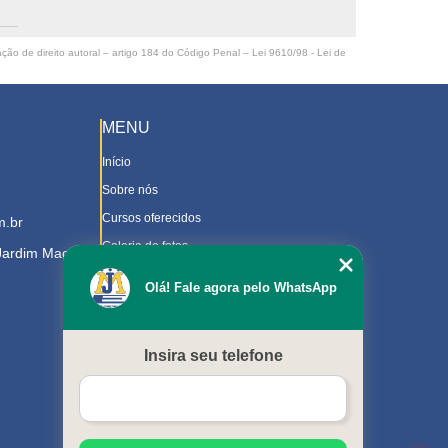
ação de direito autoral – artigo 184 do Código Penal –
Lei 9610/98 - Lei de
MENU
Início
Sobre nós
Cursos oferecidos
m.br
Galeria de fotos
 Jardim Magnolia
Contato
Olá! Fale agora pelo WhatsApp
Trabalhe Conosco
Downloads
Insira seu telefone
Blog
Serviços
Mapa do site