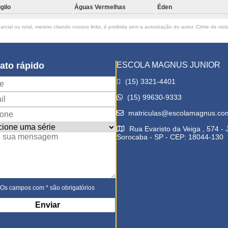
gilo
Águas Vermelhas
Éden
rcial ou total, mesmo citando nossos links, é proibida sem a autorização do autor. Crime de viol
ato rápido
ESCOLA MAGNUS JUNIOR
(15) 3321-4401
(15) 99630-9333
matriculas@escolamagnus.co
Rua Evaristo da Veiga , 574 -
Sorocaba - SP - CEP: 18044-130
Os campos com * são obrigatórios