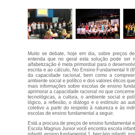
Muito se debate, hoje em dia, sobre preços de
entenda que no geral esta solução pode ser 
alfabetização é meta primordial para o desenvolv
escrita e ao cálculo, No Ensino Fundamental II (
da capacidade racional, bem como a compreens
ambiente social e político e dos valores éticos qu
mais informações sobre escolas de ensino fund
aprimorar a capacidade racional no que concerne à
tecnológicas, a cultura, o ambiente social e po
lógico, a reflexão, o diálogo e o estímulo ao au
coletivo a partir do respeito à natureza e às i
escolas de ensino fundamental a seguir.
Está a procura de preços de ensino fundamental e
Escola Magnus Junior você encontra escola infanti
infantil, ensino fundamental 1, berçário infantil, 