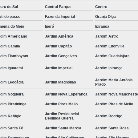
uru do Sul
Central Parque
Centro
ti do passo
Fazenda Imperial
Granja Olga
anema do Meio
Iperó
Ipiranga
rdim Americano
Jardim América
Jardim Astro
rdim Camila
Jardim Capitão
Jardim Eltonville
rdim Flamboyant
Jardim Gonçalves
Jardim Guadalajara
rdim Iguatemi
Jardim Imperial
Jardim Ipiranga
Jardim Maria Antônia
rdim Leocádia
Jardim Magnólias
Prado
rdim Nogueira
Jardim Nova Esperança
Jardim Nova Mancheste
dim Piratininga
Jardim Pires Mello
Jardim Pires de Mello
Jardim Residencial
rdim Refúgio
Jardim Rodrigo
Deolinda Guerra
rdim Santa Fé
Jardim Santa Marcia
Jardim Santa Rosa
rdim Sorocabano
Jardim São Guilherme
Jardim São Marcos