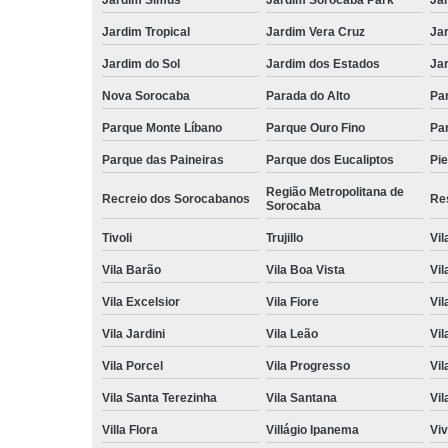
Jardim Tropical
Jardim Vera Cruz
Ja
Jardim do Sol
Jardim dos Estados
Jar
Nova Sorocaba
Parada do Alto
Pa
Parque Monte Líbano
Parque Ouro Fino
Par
Parque das Paineiras
Parque dos Eucaliptos
Pi
Região Metropolitana de
Recreio dos Sorocabanos
Res
Sorocaba
Tivoli
Trujillo
Vil
Vila Barão
Vila Boa Vista
Vil
Vila Excelsior
Vila Fiore
Vil
Vila Jardini
Vila Leão
Vil
Vila Porcel
Vila Progresso
Vil
Vila Santa Terezinha
Vila Santana
Vil
Villa Flora
Villágio Ipanema
Vi