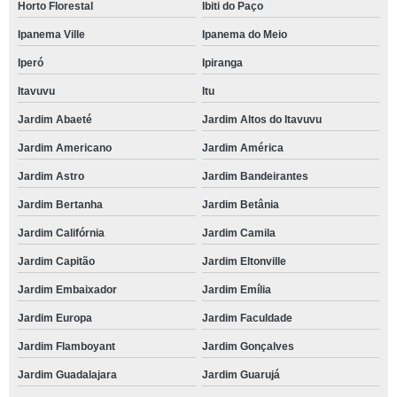
Horto Florestal
Ibiti do Paço
Ipanema Ville
Ipanema do Meio
Iperó
Ipiranga
Itavuvu
Itu
Jardim Abaeté
Jardim Altos do Itavuvu
Jardim Americano
Jardim América
Jardim Astro
Jardim Bandeirantes
Jardim Bertanha
Jardim Betânia
Jardim Califórnia
Jardim Camila
Jardim Capitão
Jardim Eltonville
Jardim Embaixador
Jardim Emília
Jardim Europa
Jardim Faculdade
Jardim Flamboyant
Jardim Gonçalves
Jardim Guadalajara
Jardim Guarujá