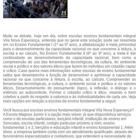
Muito se debate, hoje em dia, sobre escolas ensinos fundamentais integral
Vila Nova Esperança, entenda que no geral esta solução pode ser resumida
em no Ensino Fundamental I (1º ao 5º ano), a alfabetização é meta primordial
para o desenvolvimento da capacidade racional no que concerne à leitura, à
escrita e ao cálculo, No Ensino Fundamental II (6º ao 9º ano), a meta é dar
continuidade ao desenvolvimento da capacidade racional, bem como a
compreensão do uso das ferramentas tecnológicas, da cultura, do ambiente
social e político e dos valores éticos que fazem do indivíduo um cidadão capaz
e crítico. Caso queira mais informações sobre escolas de ensino fundamental
saiba que desempenha a função de desenvolver e aprimorar a capacidade
racional no que concerne à leitura, à escrita, ao cálculo, Compreender as
ferramentas tecnológicas, a cultura, o ambiente social e político e os valores
éticos, Desenvolvimento do pensamento lógico, a reflexão, o diálogo e o
estímulo ao autocontrole, Formar o cidadão crítico e ético, visando o bem
coletivo a partir do respeito à natureza e às individualidades de cada um. Veja
mais opções em relação a escolas de ensino fundamental a seguir.
Você busca por escolas ensinos fundamentais integral Vila Nova Esperança?
A Escola Magnus Junior é a opção mais viável, já que disponibiliza serviços
como o de escolas particulares, berçário infantil, instituição de ensino em
Sorocaba, escola infantil, colégio particular próximo a mim, ensino
fundamental 1 e 2, berçário e educação infantil e ensino fundamental 1. Além
disso, a empresa também conta com um atendimento qualificado, através de
funcionários especializados e cuidadosos, que entendem a necessidade de