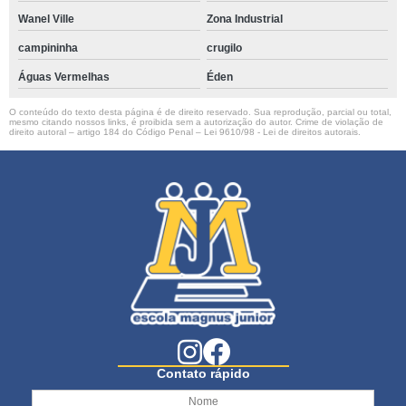
Wanel Ville
Zona Industrial
campininha
crugilo
Águas Vermelhas
Éden
O conteúdo do texto desta página é de direito reservado. Sua reprodução, parcial ou total,
mesmo citando nossos links, é proibida sem a autorização do autor. Crime de violação de
direito autoral – artigo 184 do Código Penal –
Lei 9610/98 - Lei de direitos autorais
.
Contato rápido