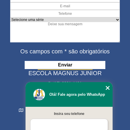
Os campos com * são obrigatórios
ESCOLA MAGNUS JUNIOR
(15) 3321-4401
(15) 99630-9333
Olá! Fale agora pelo WhatsApp
matriculas@escolamagnus.com.br
Rua Evaristo da Veiga , 574 - Jardim Magnolia
Insira seu telefone
Sorocaba - SP - CEP: 18044-130
MENU
Início