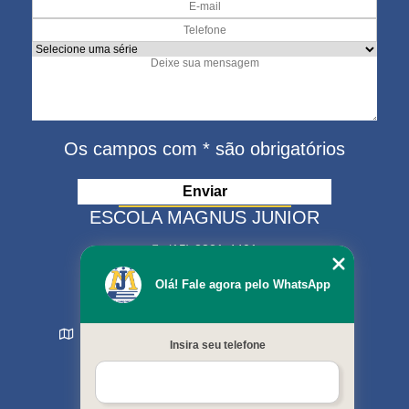
Os campos com * são obrigatórios
ESCOLA MAGNUS JUNIOR
(15) 3321-4401
(15) 99630-9333
Olá! Fale agora pelo WhatsApp
matriculas@escolamagnus.com.br
Rua Evaristo da Veiga , 574 - Jardim Magnolia
Insira seu telefone
Sorocaba - SP - CEP: 18044-130
MENU
Início