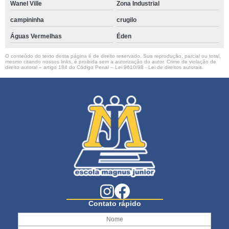
Wanel Ville
Zona Industrial
campininha
crugilo
Águas Vermelhas
Éden
O conteúdo do texto desta página é de direito reservado. Sua reprodução, parcial ou total,
mesmo citando nossos links, é proibida sem a autorização do autor. Crime de violação de
direito autoral – artigo 184 do Código Penal –
Lei 9610/98 - Lei de direitos autorais
.
Contato rápido