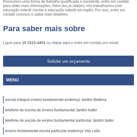
Possuímos uma forma de trabalho qualificada e excelente, entre em contato
para obter mais informações. Além dos já citados, nós trabalhamos com
educação infantil creche e educação infantil em inglês. Por isso, entre em
contato conosco e saiba mais detalhes.
Para saber mais sobre
Ligue para
15 3321-4401
ou
clique aqui
e entre em contato por email.
Solicite um orçamento
MENU
escola integral ensino fundamental endereço Jardim Betânia
telefone de escola de ensino fundamental Jardim Isafer
telefone de escola de ensino fundamental particular Jardim Isafer
ensino fundamental escola particular endereço Vila Leão