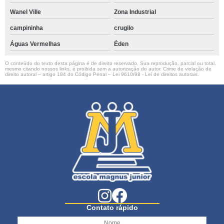
Wanel Ville
Zona Industrial
campininha
crugilo
Águas Vermelhas
Éden
O conteúdo do texto desta página é de direito reservado. Sua reprodução, parcial ou total,
mesmo citando nossos links, é proibida sem a autorização do autor. Crime de violação de
direito autoral – artigo 184 do Código Penal –
Lei 9610/98 - Lei de direitos autorais
.
Contato rápido