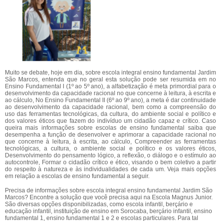
Muito se debate, hoje em dia, sobre escola integral ensino fundamental Jardim
São Marcos, entenda que no geral esta solução pode ser resumida em no
Ensino Fundamental I (1º ao 5º ano), a alfabetização é meta primordial para o
desenvolvimento da capacidade racional no que concerne à leitura, à escrita e
ao cálculo, No Ensino Fundamental II (6º ao 9º ano), a meta é dar continuidade
ao desenvolvimento da capacidade racional, bem como a compreensão do
uso das ferramentas tecnológicas, da cultura, do ambiente social e político e
dos valores éticos que fazem do indivíduo um cidadão capaz e crítico. Caso
queira mais informações sobre escolas de ensino fundamental saiba que
desempenha a função de desenvolver e aprimorar a capacidade racional no
que concerne à leitura, à escrita, ao cálculo, Compreender as ferramentas
tecnológicas, a cultura, o ambiente social e político e os valores éticos,
Desenvolvimento do pensamento lógico, a reflexão, o diálogo e o estímulo ao
autocontrole, Formar o cidadão crítico e ético, visando o bem coletivo a partir
do respeito à natureza e às individualidades de cada um. Veja mais opções
em relação a escolas de ensino fundamental a seguir.
Precisa de informações sobre escola integral ensino fundamental Jardim São
Marcos? Encontre a solução que você precisa aqui na Escola Magnus Junior.
São diversas opções disponibilizadas, como escola infantil, berçário e
educação infantil, instituição de ensino em Sorocaba, berçário infantil, ensino
fundamental 1, ensino fundamental 1 e 2 e escolas particulares. Para tal