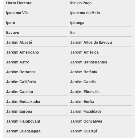
Horto Florestal
Ibiti do Paço
Ipanema Ville
Ipanema do Meio
Iperó
Ipiranga
Itavuvu
Itu
Jardim Abaeté
Jardim Altos do Itavuvu
Jardim Americano
Jardim América
Jardim Astro
Jardim Bandeirantes
Jardim Bertanha
Jardim Betânia
Jardim Califórnia
Jardim Camila
Jardim Capitão
Jardim Eltonville
Jardim Embaixador
Jardim Emília
Jardim Europa
Jardim Faculdade
Jardim Flamboyant
Jardim Gonçalves
Jardim Guadalajara
Jardim Guarujá