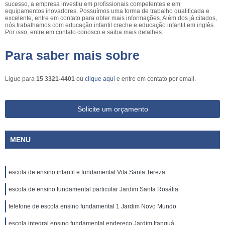
sucesso, a empresa investiu em profissionais competentes e em
equipamentos inovadores. Possuímos uma forma de trabalho qualificada e
excelente, entre em contato para obter mais informações. Além dos já citados,
nós trabalhamos com educação infantil creche e educação infantil em inglês.
Por isso, entre em contato conosco e saiba mais detalhes.
Para saber mais sobre
Ligue para
15 3321-4401
ou
clique aqui
e entre em contato por email.
Solicite um orçamento
MENU
escola de ensino infantil e fundamental Vila Santa Tereza
escola de ensino fundamental particular Jardim Santa Rosália
telefone de escola ensino fundamental 1 Jardim Novo Mundo
escola integral ensino fundamental endereço Jardim Itanguá