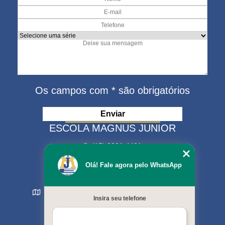
Os campos com * são obrigatórios
ESCOLA MAGNUS JUNIOR
(15) 3321-4401
(15) 99630-9333
Olá! Fale agora pelo WhatsApp
matriculas@escolamagnus.com.br
Rua Evaristo da Veiga , 574 - Jardim Magnolia
Insira seu telefone
Sorocaba - SP - CEP: 18044-130
MENU
Início