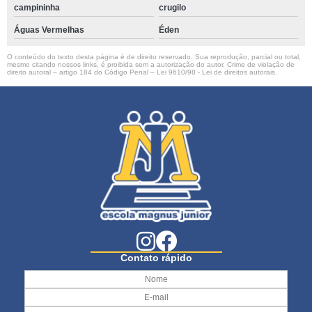
campininha
crugilo
Águas Vermelhas
Éden
O conteúdo do texto desta página é de direito reservado. Sua reprodução, parcial ou total,
mesmo citando nossos links, é proibida sem a autorização do autor. Crime de violação de
direito autoral – artigo 184 do Código Penal –
Lei 9610/98 - Lei de direitos autorais
.
Contato rápido