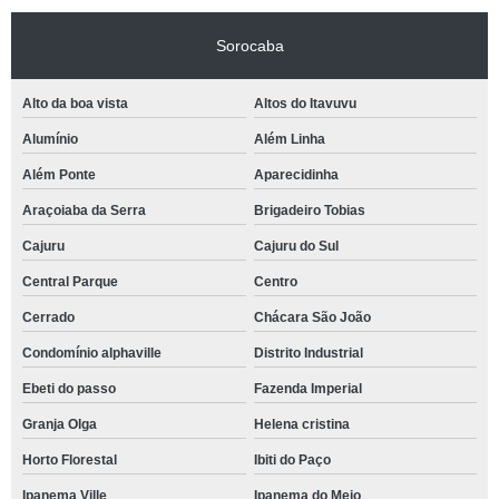
Sorocaba
Alto da boa vista
Altos do Itavuvu
Alumínio
Além Linha
Além Ponte
Aparecidinha
Araçoiaba da Serra
Brigadeiro Tobias
Cajuru
Cajuru do Sul
Central Parque
Centro
Cerrado
Chácara São João
Condomínio alphaville
Distrito Industrial
Ebeti do passo
Fazenda Imperial
Granja Olga
Helena cristina
Horto Florestal
Ibiti do Paço
Ipanema Ville
Ipanema do Meio