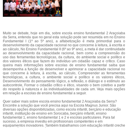
Muito se debate, hoje em dia, sobre escola ensino fundamental 2 Araçoiaba
da Serra, entenda que no geral esta solução pode ser resumida em no Ensino
Fundamental I (1º ao 5º ano), a alfabetização é meta primordial para o
desenvolvimento da capacidade racional no que concerne à leitura, à escrita e
ao cálculo, No Ensino Fundamental II (6º ao 9º ano), a meta é dar continuidade
ao desenvolvimento da capacidade racional, bem como a compreensão do
uso das ferramentas tecnológicas, da cultura, do ambiente social e político e
dos valores éticos que fazem do indivíduo um cidadão capaz e crítico. Caso
queira mais informações sobre escolas de ensino fundamental saiba que
desempenha a função de desenvolver e aprimorar a capacidade racional no
que concerne à leitura, à escrita, ao cálculo, Compreender as ferramentas
tecnológicas, a cultura, o ambiente social e político e os valores éticos,
Desenvolvimento do pensamento lógico, a reflexão, o diálogo e o estímulo ao
autocontrole, Formar o cidadão crítico e ético, visando o bem coletivo a partir
do respeito à natureza e às individualidades de cada um. Veja mais opções
em relação a escolas de ensino fundamental a seguir.
Quer saber mais sobre escola ensino fundamental 2 Araçoiaba da Serra?
Encontre a solução que você precisa aqui na Escola Magnus Junior. São
diversas opções disponibilizadas, como escola infantil, berçário e educação
infantil, instituição de ensino em Sorocaba, berçário infantil, ensino
fundamental 1, ensino fundamental 1 e 2 e escolas particulares. Para tal
sucesso, a empresa investiu em profissionais competentes e em
equipamentos inovadores. Também trabalhamos com educação infantil creche