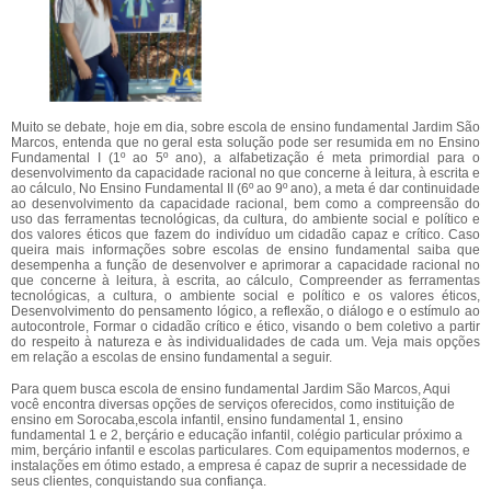
Muito se debate, hoje em dia, sobre escola de ensino fundamental Jardim São
Marcos, entenda que no geral esta solução pode ser resumida em no Ensino
Fundamental I (1º ao 5º ano), a alfabetização é meta primordial para o
desenvolvimento da capacidade racional no que concerne à leitura, à escrita e
ao cálculo, No Ensino Fundamental II (6º ao 9º ano), a meta é dar continuidade
ao desenvolvimento da capacidade racional, bem como a compreensão do
uso das ferramentas tecnológicas, da cultura, do ambiente social e político e
dos valores éticos que fazem do indivíduo um cidadão capaz e crítico. Caso
queira mais informações sobre escolas de ensino fundamental saiba que
desempenha a função de desenvolver e aprimorar a capacidade racional no
que concerne à leitura, à escrita, ao cálculo, Compreender as ferramentas
tecnológicas, a cultura, o ambiente social e político e os valores éticos,
Desenvolvimento do pensamento lógico, a reflexão, o diálogo e o estímulo ao
autocontrole, Formar o cidadão crítico e ético, visando o bem coletivo a partir
do respeito à natureza e às individualidades de cada um. Veja mais opções
em relação a escolas de ensino fundamental a seguir.
Para quem busca escola de ensino fundamental Jardim São Marcos, Aqui
você encontra diversas opções de serviços oferecidos, como instituição de
ensino em Sorocaba,escola infantil, ensino fundamental 1, ensino
fundamental 1 e 2, berçário e educação infantil, colégio particular próximo a
mim, berçário infantil e escolas particulares. Com equipamentos modernos, e
instalações em ótimo estado, a empresa é capaz de suprir a necessidade de
seus clientes, conquistando sua confiança.