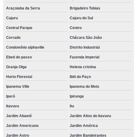
Araçoiaba da Serra
Brigadeiro Tobias
Cajuru
Cajuru do Sul
Central Parque
Centro
Cerrado
Chácara São João
Condomínio alphaville
Distrito Industrial
Ebeti do passo
Fazenda Imperial
Granja Olga
Helena cristina
Horto Florestal
Ibiti do Paço
Ipanema Ville
Ipanema do Meio
Iperó
Ipiranga
Itavuvu
Itu
Jardim Abaeté
Jardim Altos do Itavuvu
Jardim Americano
Jardim América
Jardim Astro
Jardim Bandeirantes