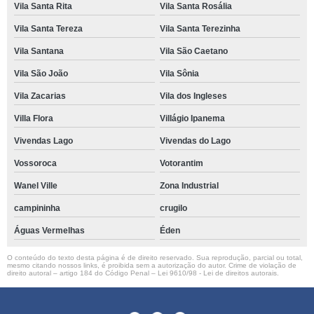
Vila Santa Rita
Vila Santa Rosália
Vila Santa Tereza
Vila Santa Terezinha
Vila Santana
Vila São Caetano
Vila São João
Vila Sônia
Vila Zacarias
Vila dos Ingleses
Villa Flora
Villágio Ipanema
Vivendas Lago
Vivendas do Lago
Vossoroca
Votorantim
Wanel Ville
Zona Industrial
campininha
crugilo
Águas Vermelhas
Éden
O conteúdo do texto desta página é de direito reservado. Sua reprodução, parcial ou total,
mesmo citando nossos links, é proibida sem a autorização do autor. Crime de violação de
direito autoral – artigo 184 do Código Penal –
Lei 9610/98 - Lei de direitos autorais
.