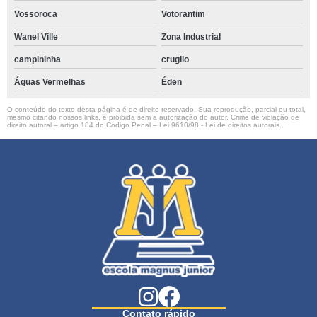
Vossoroca
Votorantim
Wanel Ville
Zona Industrial
campininha
crugilo
Águas Vermelhas
Éden
O conteúdo do texto desta página é de direito reservado. Sua reprodução, parcial ou total,
mesmo citando nossos links, é proibida sem a autorização do autor. Crime de violação de
direito autoral – artigo 184 do Código Penal –
Lei 9610/98 - Lei de direitos autorais
.
Contato rápido