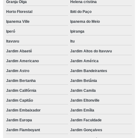
Granja Olga
Helena cristina
Horto Florestal
Ibiti do Paço
Ipanema Ville
Ipanema do Meio
Iperó
Ipiranga
Itavuvu
Itu
Jardim Abaeté
Jardim Altos do Itavuvu
Jardim Americano
Jardim América
Jardim Astro
Jardim Bandeirantes
Jardim Bertanha
Jardim Betânia
Jardim Califórnia
Jardim Camila
Jardim Capitão
Jardim Eltonville
Jardim Embaixador
Jardim Emília
Jardim Europa
Jardim Faculdade
Jardim Flamboyant
Jardim Gonçalves