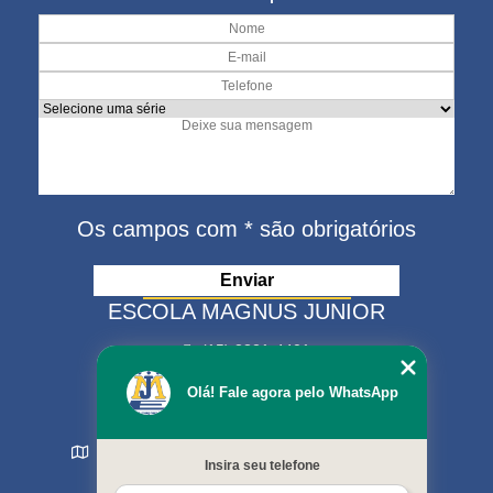
Os campos com * são obrigatórios
ESCOLA MAGNUS JUNIOR
(15) 3321-4401
(15) 99630-9333
Olá! Fale agora pelo WhatsApp
matriculas@escolamagnus.com.br
Rua Evaristo da Veiga , 574 - Jardim Magnolia
Insira seu telefone
Sorocaba - SP - CEP: 18044-130
MENU