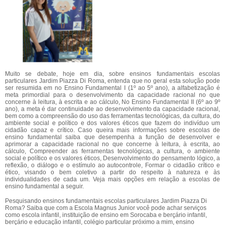
Muito se debate, hoje em dia, sobre ensinos fundamentais escolas
particulares Jardim Piazza Di Roma, entenda que no geral esta solução pode
ser resumida em no Ensino Fundamental I (1º ao 5º ano), a alfabetização é
meta primordial para o desenvolvimento da capacidade racional no que
concerne à leitura, à escrita e ao cálculo, No Ensino Fundamental II (6º ao 9º
ano), a meta é dar continuidade ao desenvolvimento da capacidade racional,
bem como a compreensão do uso das ferramentas tecnológicas, da cultura, do
ambiente social e político e dos valores éticos que fazem do indivíduo um
cidadão capaz e crítico. Caso queira mais informações sobre escolas de
ensino fundamental saiba que desempenha a função de desenvolver e
aprimorar a capacidade racional no que concerne à leitura, à escrita, ao
cálculo, Compreender as ferramentas tecnológicas, a cultura, o ambiente
social e político e os valores éticos, Desenvolvimento do pensamento lógico, a
reflexão, o diálogo e o estímulo ao autocontrole, Formar o cidadão crítico e
ético, visando o bem coletivo a partir do respeito à natureza e às
individualidades de cada um. Veja mais opções em relação a escolas de
ensino fundamental a seguir.
Pesquisando ensinos fundamentais escolas particulares Jardim Piazza Di
Roma? Saiba que com a Escola Magnus Junior você pode achar serviços
como escola infantil, instituição de ensino em Sorocaba e berçário infantil,
berçário e educação infantil, colégio particular próximo a mim, ensino