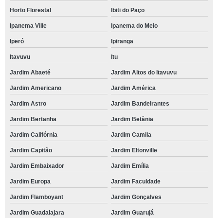
Horto Florestal
Ibiti do Paço
Ipanema Ville
Ipanema do Meio
Iperó
Ipiranga
Itavuvu
Itu
Jardim Abaeté
Jardim Altos do Itavuvu
Jardim Americano
Jardim América
Jardim Astro
Jardim Bandeirantes
Jardim Bertanha
Jardim Betânia
Jardim Califórnia
Jardim Camila
Jardim Capitão
Jardim Eltonville
Jardim Embaixador
Jardim Emília
Jardim Europa
Jardim Faculdade
Jardim Flamboyant
Jardim Gonçalves
Jardim Guadalajara
Jardim Guarujá