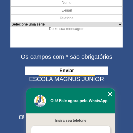
Os campos com * são obrigatórios
ESCOLA MAGNUS JUNIOR
(15) 3321-4401
(15) 99630-9333
Olá! Fale agora pelo WhatsApp
matriculas@escolamagnus.com.br
Rua Evaristo da Veiga , 574 - Jardim Magnolia
Insira seu telefone
Sorocaba - SP - CEP: 18044-130
MENU