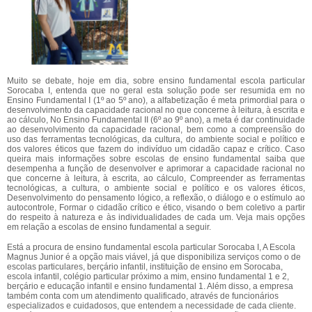
Muito se debate, hoje em dia, sobre ensino fundamental escola particular
Sorocaba I, entenda que no geral esta solução pode ser resumida em no
Ensino Fundamental I (1º ao 5º ano), a alfabetização é meta primordial para o
desenvolvimento da capacidade racional no que concerne à leitura, à escrita e
ao cálculo, No Ensino Fundamental II (6º ao 9º ano), a meta é dar continuidade
ao desenvolvimento da capacidade racional, bem como a compreensão do
uso das ferramentas tecnológicas, da cultura, do ambiente social e político e
dos valores éticos que fazem do indivíduo um cidadão capaz e crítico. Caso
queira mais informações sobre escolas de ensino fundamental saiba que
desempenha a função de desenvolver e aprimorar a capacidade racional no
que concerne à leitura, à escrita, ao cálculo, Compreender as ferramentas
tecnológicas, a cultura, o ambiente social e político e os valores éticos,
Desenvolvimento do pensamento lógico, a reflexão, o diálogo e o estímulo ao
autocontrole, Formar o cidadão crítico e ético, visando o bem coletivo a partir
do respeito à natureza e às individualidades de cada um. Veja mais opções
em relação a escolas de ensino fundamental a seguir.
Está a procura de ensino fundamental escola particular Sorocaba I, A Escola
Magnus Junior é a opção mais viável, já que disponibiliza serviços como o de
escolas particulares, berçário infantil, instituição de ensino em Sorocaba,
escola infantil, colégio particular próximo a mim, ensino fundamental 1 e 2,
berçário e educação infantil e ensino fundamental 1. Além disso, a empresa
também conta com um atendimento qualificado, através de funcionários
especializados e cuidadosos, que entendem a necessidade de cada cliente.