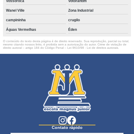
Vossoroca
Votorantim
Wanel Ville
Zona Industrial
campininha
crugilo
Águas Vermelhas
Éden
O conteúdo do texto desta página é de direito reservado. Sua reprodução, parcial ou total,
mesmo citando nossos links, é proibida sem a autorização do autor. Crime de violação de
direito autoral – artigo 184 do Código Penal –
Lei 9610/98 - Lei de direitos autorais
.
Contato rápido