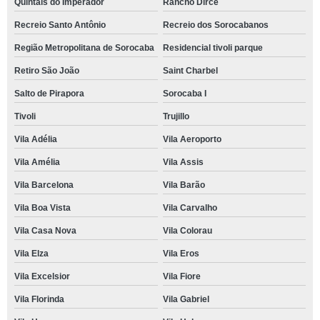
Quintais do Imperador
Rancho Dirce
Recreio Santo Antônio
Recreio dos Sorocabanos
Região Metropolitana de Sorocaba
Residencial tivoli parque
Retiro São João
Saint Charbel
Salto de Pirapora
Sorocaba I
Tivoli
Trujillo
Vila Adélia
Vila Aeroporto
Vila Amélia
Vila Assis
Vila Barcelona
Vila Barão
Vila Boa Vista
Vila Carvalho
Vila Casa Nova
Vila Colorau
Vila Elza
Vila Eros
Vila Excelsior
Vila Fiore
Vila Florinda
Vila Gabriel