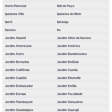
Horto Florestal
Ibiti do Paço
Ipanema Ville
Ipanema do Meio
Iperó
Ipiranga
Itavuvu
Itu
Jardim Abaeté
Jardim Altos do Itavuvu
Jardim Americano
Jardim América
Jardim Astro
Jardim Bandeirantes
Jardim Bertanha
Jardim Betânia
Jardim Califórnia
Jardim Camila
Jardim Capitão
Jardim Eltonville
Jardim Embaixador
Jardim Emília
Jardim Europa
Jardim Faculdade
Jardim Flamboyant
Jardim Gonçalves
Jardim Guadalajara
Jardim Guarujá