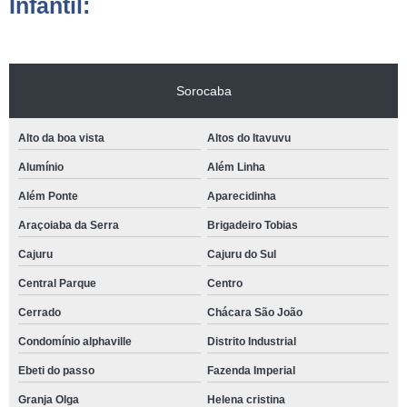
Infantil:
Sorocaba
Alto da boa vista
Altos do Itavuvu
Alumínio
Além Linha
Além Ponte
Aparecidinha
Araçoiaba da Serra
Brigadeiro Tobias
Cajuru
Cajuru do Sul
Central Parque
Centro
Cerrado
Chácara São João
Condomínio alphaville
Distrito Industrial
Ebeti do passo
Fazenda Imperial
Granja Olga
Helena cristina