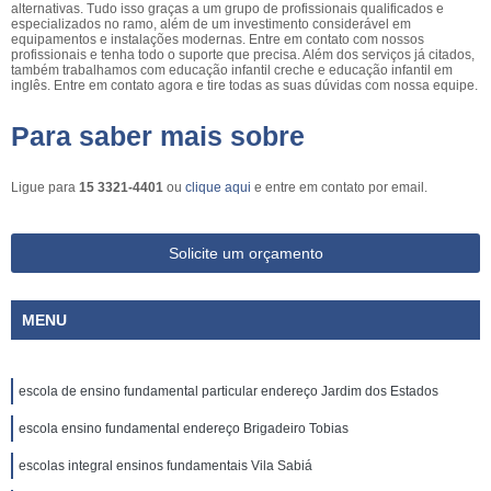
alternativas. Tudo isso graças a um grupo de profissionais qualificados e
especializados no ramo, além de um investimento considerável em
equipamentos e instalações modernas. Entre em contato com nossos
profissionais e tenha todo o suporte que precisa. Além dos serviços já citados,
também trabalhamos com educação infantil creche e educação infantil em
inglês. Entre em contato agora e tire todas as suas dúvidas com nossa equipe.
Para saber mais sobre
Ligue para
15 3321-4401
ou
clique aqui
e entre em contato por email.
Solicite um orçamento
MENU
escola de ensino fundamental particular endereço Jardim dos Estados
escola ensino fundamental endereço Brigadeiro Tobias
escolas integral ensinos fundamentais Vila Sabiá