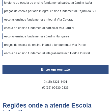
telefone de escola de ensino fundamental particular Jardim Isafer
preços de escola período integral ensino fundamental Cajuru do Sul
escolas ensinos fundamentais integral Vila Colorau
escola de ensino fundamental particular Vila Jardini
escolas ensinos fundamentais Jardim Hungares
preços de escola de ensino infantil e fundamental Vila Porcel
escola de ensino fundamental integral endereço Horto Florestal
Entre em contato
(15) 3321-4401
(15) 99630-9333
Regiões onde a atende Escola