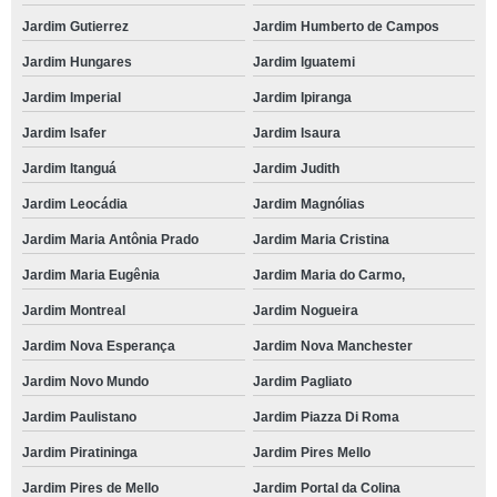
Jardim Gutierrez
Jardim Humberto de Campos
Jardim Hungares
Jardim Iguatemi
Jardim Imperial
Jardim Ipiranga
Jardim Isafer
Jardim Isaura
Jardim Itanguá
Jardim Judith
Jardim Leocádia
Jardim Magnólias
Jardim Maria Antônia Prado
Jardim Maria Cristina
Jardim Maria Eugênia
Jardim Maria do Carmo,
Jardim Montreal
Jardim Nogueira
Jardim Nova Esperança
Jardim Nova Manchester
Jardim Novo Mundo
Jardim Pagliato
Jardim Paulistano
Jardim Piazza Di Roma
Jardim Piratininga
Jardim Pires Mello
Jardim Pires de Mello
Jardim Portal da Colina