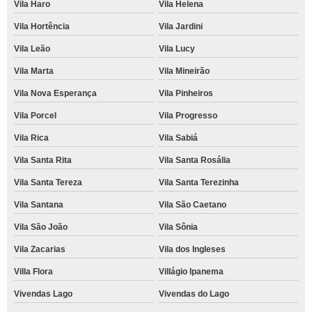
Vila Haro
Vila Helena
Vila Hortência
Vila Jardini
Vila Leão
Vila Lucy
Vila Marta
Vila Mineirão
Vila Nova Esperança
Vila Pinheiros
Vila Porcel
Vila Progresso
Vila Rica
Vila Sabiá
Vila Santa Rita
Vila Santa Rosália
Vila Santa Tereza
Vila Santa Terezinha
Vila Santana
Vila São Caetano
Vila São João
Vila Sônia
Vila Zacarias
Vila dos Ingleses
Villa Flora
Villágio Ipanema
Vivendas Lago
Vivendas do Lago