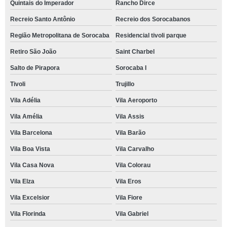
Quintais do Imperador
Rancho Dirce
Recreio Santo Antônio
Recreio dos Sorocabanos
Região Metropolitana de Sorocaba
Residencial tivoli parque
Retiro São João
Saint Charbel
Salto de Pirapora
Sorocaba I
Tivoli
Trujillo
Vila Adélia
Vila Aeroporto
Vila Amélia
Vila Assis
Vila Barcelona
Vila Barão
Vila Boa Vista
Vila Carvalho
Vila Casa Nova
Vila Colorau
Vila Elza
Vila Eros
Vila Excelsior
Vila Fiore
Vila Florinda
Vila Gabriel