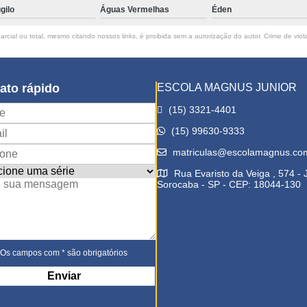
gilo
Águas Vermelhas
Éden
rcial ou total, mesmo citando nossos links, é proibida sem a autorização do autor. Crime de viol
ato rápido
ESCOLA MAGNUS JUNIOR
(15) 3321-4401
(15) 99630-9333
matriculas@escolamagnus.co
Rua Evaristo da Veiga , 574 -
Sorocaba - SP - CEP: 18044-130
Os campos com * são obrigatórios