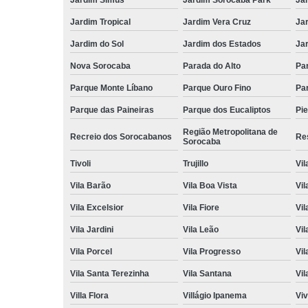
Jardim Tropical
Jardim Vera Cruz
Ja
Jardim do Sol
Jardim dos Estados
Jar
Nova Sorocaba
Parada do Alto
Pa
Parque Monte Líbano
Parque Ouro Fino
Par
Parque das Paineiras
Parque dos Eucaliptos
Pi
Região Metropolitana de
Recreio dos Sorocabanos
Res
Sorocaba
Tivoli
Trujillo
Vil
Vila Barão
Vila Boa Vista
Vil
Vila Excelsior
Vila Fiore
Vil
Vila Jardini
Vila Leão
Vil
Vila Porcel
Vila Progresso
Vil
Vila Santa Terezinha
Vila Santana
Vil
Villa Flora
Villágio Ipanema
Vi