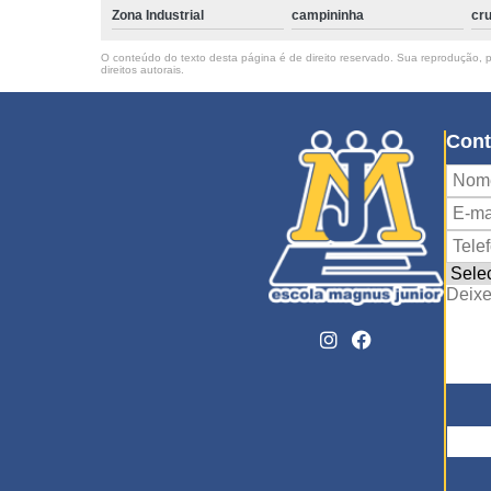
Zona Industrial
campininha
cru
O conteúdo do texto desta página é de direito reservado. Sua reprodução, pa
direitos autorais
.
Cont