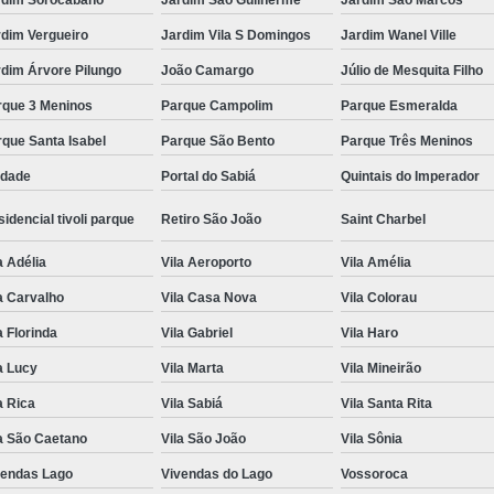
rdim Vergueiro
Jardim Vila S Domingos
Jardim Wanel Ville
dim Árvore Pilungo
João Camargo
Júlio de Mesquita Filho
rque 3 Meninos
Parque Campolim
Parque Esmeralda
que Santa Isabel
Parque São Bento
Parque Três Meninos
edade
Portal do Sabiá
Quintais do Imperador
idencial tivoli parque
Retiro São João
Saint Charbel
a Adélia
Vila Aeroporto
Vila Amélia
a Carvalho
Vila Casa Nova
Vila Colorau
a Florinda
Vila Gabriel
Vila Haro
a Lucy
Vila Marta
Vila Mineirão
a Rica
Vila Sabiá
Vila Santa Rita
a São Caetano
Vila São João
Vila Sônia
vendas Lago
Vivendas do Lago
Vossoroca