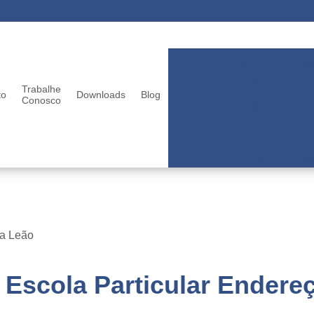
Berçários infantis
Berçá
Colégios particular
Trabalhe
to
Downloads
Blog
Conosco
Ensinos fundamentais
Escolas infantis
Escolas para criança
la Leão
Escola Particular Endereç