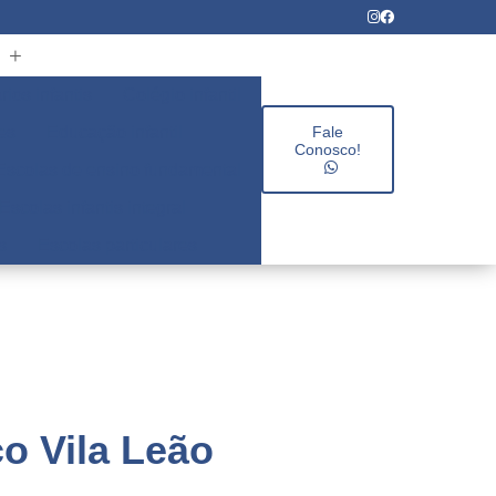
rios infantis
Colégio infantil
es
Educação infantil
Fale
Conosco!
Escolas de ensino fundamental
Escolas infantis integral
s
Escolas particulares
o Vila Leão