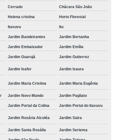
Cerrado
Chácara São João
Helena cristina
Horto Florestal
Itavuvu
Itu
Jardim Bandeirantes
Jardim Bertanha
Jardim Embaixador
Jardim Emília
Jardim Guarujá
Jardim Gutierrez
Jardim Isafer
Jardim Isaura
Jardim Maria Cristina
Jardim Maria Eugênia
r
Jardim Novo Mundo
Jardim Pagliato
Jardim Portal da Colina
Jardim Portal do Itavuvu
Jardim Rosária Alcoléa
Jardim Saira
Jardim Santa Rosália
Jardim Seriema
Jardim São Paulo
Jardim Tatiana