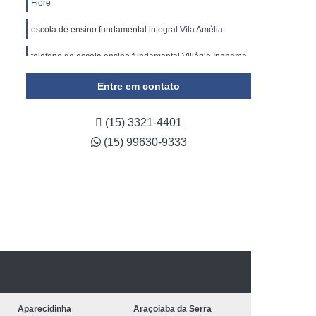
Fiore
escola de ensino fundamental integral Vila Amélia
telefone de escola ensino fundamental Villágio Ipanema
preços de escola ensino fundamental integral Vila Haro
Entre em contato
(15) 3321-4401
(15) 99630-9333
Aparecidinha
Araçoiaba da Serra