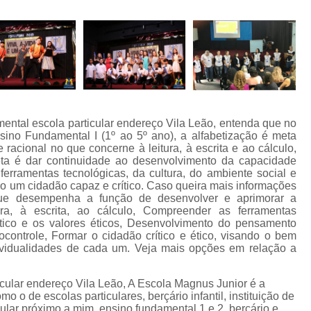
mental escola particular endereço Vila Leão, entenda que no
ino Fundamental I (1º ao 5º ano), a alfabetização é meta
racional no que concerne à leitura, à escrita e ao cálculo,
ta é dar continuidade ao desenvolvimento da capacidade
rramentas tecnológicas, da cultura, do ambiente social e
duo um cidadão capaz e crítico. Caso queira mais informações
que desempenha a função de desenvolver e aprimorar a
ra, à escrita, ao cálculo, Compreender as ferramentas
lítico e os valores éticos, Desenvolvimento do pensamento
tocontrole, Formar o cidadão crítico e ético, visando o bem
ndividualidades de cada um. Veja mais opções em relação a
cular endereço Vila Leão, A Escola Magnus Junior é a
o o de escolas particulares, berçário infantil, instituição de
cular próximo a mim, ensino fundamental 1 e 2, berçário e