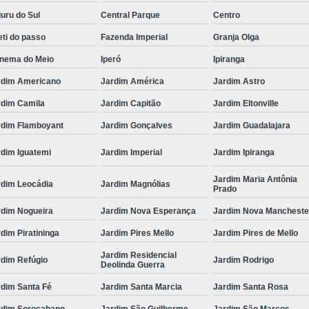
uru do Sul
Central Parque
Centro
ti do passo
Fazenda Imperial
Granja Olga
anema do Meio
Iperó
Ipiranga
rdim Americano
Jardim América
Jardim Astro
rdim Camila
Jardim Capitão
Jardim Eltonville
rdim Flamboyant
Jardim Gonçalves
Jardim Guadalajara
rdim Iguatemi
Jardim Imperial
Jardim Ipiranga
Jardim Maria Antônia
rdim Leocádia
Jardim Magnólias
Prado
rdim Nogueira
Jardim Nova Esperança
Jardim Nova Mancheste
dim Piratininga
Jardim Pires Mello
Jardim Pires de Mello
Jardim Residencial
rdim Refúgio
Jardim Rodrigo
Deolinda Guerra
rdim Santa Fé
Jardim Santa Marcia
Jardim Santa Rosa
rdim Sorocabano
Jardim São Guilherme
Jardim São Marcos