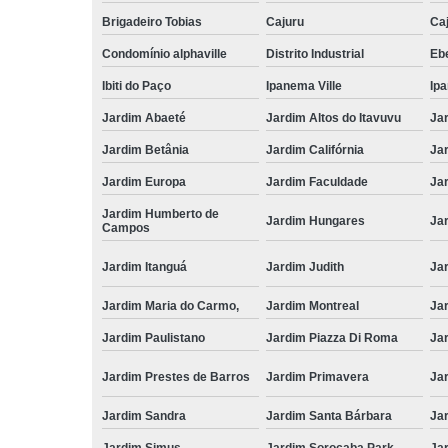
Brigadeiro Tobias
Cajuru
Caj
Condomínio alphaville
Distrito Industrial
Ebe
Ibiti do Paço
Ipanema Ville
Ip
Jardim Abaeté
Jardim Altos do Itavuvu
Ja
Jardim Betânia
Jardim Califórnia
Ja
Jardim Europa
Jardim Faculdade
Ja
Jardim Humberto de
Jardim Hungares
Ja
Campos
Jardim Itanguá
Jardim Judith
Ja
Jardim Maria do Carmo,
Jardim Montreal
Ja
Jardim Paulistano
Jardim Piazza Di Roma
Jar
Jardim Prestes de Barros
Jardim Primavera
Ja
Jardim Sandra
Jardim Santa Bárbara
Ja
Jardim Simus
Jardim Sorocaba Park
Ja