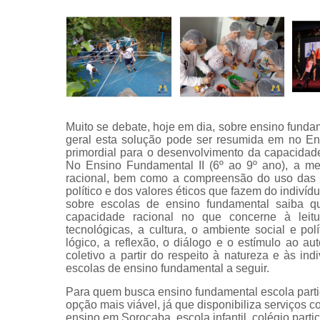
Muito se debate, hoje em dia, sobre ensino funda
geral esta solução pode ser resumida em no Ens
primordial para o desenvolvimento da capacidade 
No Ensino Fundamental II (6º ao 9º ano), a me
racional, bem como a compreensão do uso das fe
político e dos valores éticos que fazem do indiví
sobre escolas de ensino fundamental saiba 
capacidade racional no que concerne à leitu
tecnológicas, a cultura, o ambiente social e po
lógico, a reflexão, o diálogo e o estímulo ao au
coletivo a partir do respeito à natureza e às i
escolas de ensino fundamental a seguir.
Para quem busca ensino fundamental escola parti
opção mais viável, já que disponibiliza serviços com
ensino em Sorocaba, escola infantil, colégio parti