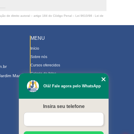
ação de direito autoral – artigo 184 do Código Penal –
Lei 9610/98 - Lei de
MENU
Início
Sobre nós
Cursos oferecidos
m.br
Galeria de fotos
 Jardim Magnolia
Contato
Olá! Fale agora pelo WhatsApp
Trabalhe Conosco
Downloads
Insira seu telefone
Blog
Serviços
Mapa do site