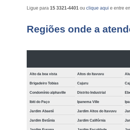
Ligue para
15 3321-4401
ou
clique aqui
e entre em
Regiões onde a atende
Alto da boa vista
Altos do Itavuvu
Al
Brigadeiro Tobias
Cajuru
Caj
Condomínio alphaville
Distrito Industrial
Ebe
Ibiti do Paço
Ipanema Ville
Ip
Jardim Abaeté
Jardim Altos do Itavuvu
Ja
Jardim Betânia
Jardim Califórnia
Ja
Jardim Europa
Jardim Faculdade
Ja