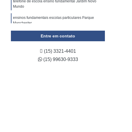
telefone de escola ensino fundamental Jardim Novo
Mundo
ensinos fundamentais escolas particulares Parque
Manchester
telefone de escola ensino fundamental 1 Quintais do
Entre em contato
Imperador
escola de ensino fundamental Jardim Nogueira
(15) 3321-4401
(15) 99630-9333