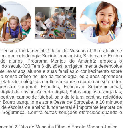
a ensino fundamental 2 Júlio de Mesquita Filho, atente-se
m com metodologia Sociointeracionista, Sistema de Ensino
e alunos, Programa Mentes do Amanhã: propicia o
 do século XXI.Tem 3 divisões: amigável mente desenvolve
te levar aos alunos e suas famílias o conhecimento sobre
 o senso crítico no uso da tecnologia. os alunos aprendem
tefatos tecnológicos e refletem sobre o mundo ao seu redor.
pressão Corporal, Esportes, Educação Socioemocional,
digital de ensino, Agenda digital, Salas amplas e arejadas,
portiva, campo de futebol, sala de leitura, cantina, refeitório,
, Bairro tranquilo na zona Oeste de Sorocaba, a 10 minutos
e de escolas de ensino fundamental é importante lembrar de
a Segurança. Confira outras soluções oferecidas quando o
amental 2 Júlio de Mesquita Filho, A Escola Magnus Junior