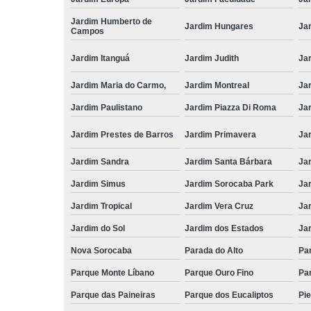
Jardim Humberto de
Jardim Hungares
Ja
Campos
Jardim Itanguá
Jardim Judith
Ja
Jardim Maria do Carmo,
Jardim Montreal
Ja
Jardim Paulistano
Jardim Piazza Di Roma
Jar
Jardim Prestes de Barros
Jardim Primavera
Ja
Jardim Sandra
Jardim Santa Bárbara
Ja
Jardim Simus
Jardim Sorocaba Park
Ja
Jardim Tropical
Jardim Vera Cruz
Ja
Jardim do Sol
Jardim dos Estados
Jar
Nova Sorocaba
Parada do Alto
Pa
Parque Monte Líbano
Parque Ouro Fino
Par
Parque das Paineiras
Parque dos Eucaliptos
Pi