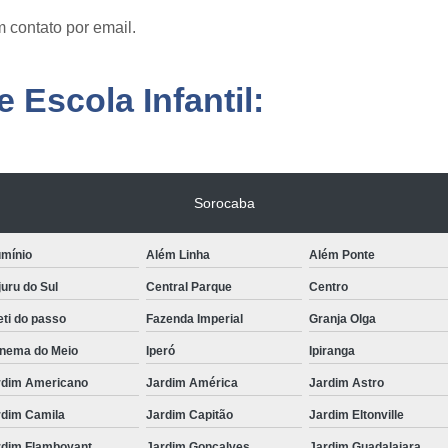
 contato por email.
 Escola Infantil:
Sorocaba
umínio
Além Linha
Além Ponte
uru do Sul
Central Parque
Centro
ti do passo
Fazenda Imperial
Granja Olga
anema do Meio
Iperó
Ipiranga
rdim Americano
Jardim América
Jardim Astro
rdim Camila
Jardim Capitão
Jardim Eltonville
rdim Flamboyant
Jardim Gonçalves
Jardim Guadalajara