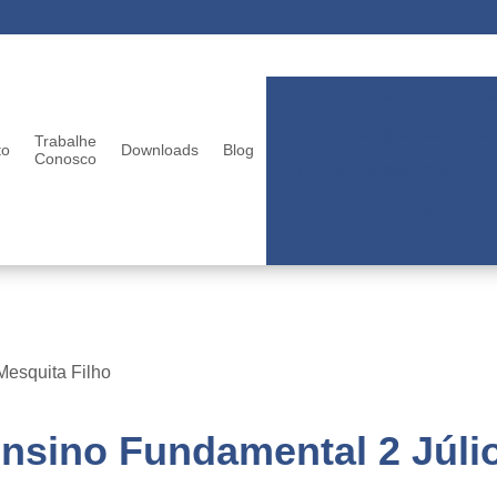
Berçários infantis
Berçá
Colégios particular
Trabalhe
to
Downloads
Blog
Conosco
Ensinos fundamentais
Escolas infantis
Escolas para criança
Mesquita Filho
Ensino Fundamental 2 Júlio