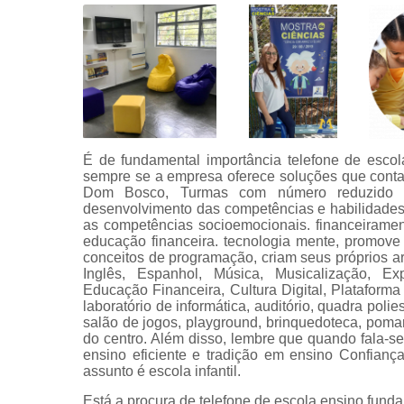
É de fundamental importância telefone de escol
sempre se a empresa oferece soluções que conta
Dom Bosco, Turmas com número reduzido d
desenvolvimento das competências e habilidades
as competências socioemocionais. financeiramen
educação financeira. tecnologia mente, promove
conceitos de programação, criam seus próprios ar
Inglês, Espanhol, Música, Musicalização, Ex
Educação Financeira, Cultura Digital, Plataforma 
laboratório de informática, auditório, quadra polies
salão de jogos, playground, brinquedoteca, pomar
do centro. Além disso, lembre que quando fala-s
ensino eficiente e tradição em ensino Confianç
assunto é escola infantil.
Está a procura de telefone de escola ensino fund