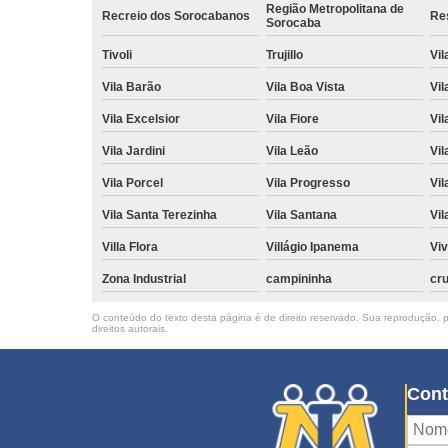
Região Metropolitana de
Recreio dos Sorocabanos
Res
Sorocaba
Tivoli
Trujillo
Vil
Vila Barão
Vila Boa Vista
Vil
Vila Excelsior
Vila Fiore
Vil
Vila Jardini
Vila Leão
Vil
Vila Porcel
Vila Progresso
Vil
Vila Santa Terezinha
Vila Santana
Vil
Villa Flora
Villágio Ipanema
Vi
Zona Industrial
campininha
cru
O conteúdo do texto desta página é de direito reservado. Sua reprodução, pa
direitos autorais
.
Cont