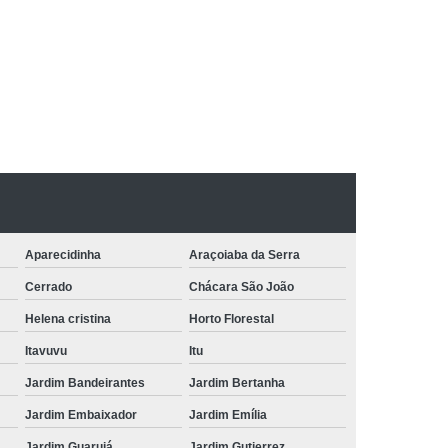
Aparecidinha
Araçoiaba da Serra
Cerrado
Chácara São João
Helena cristina
Horto Florestal
Itavuvu
Itu
Jardim Bandeirantes
Jardim Bertanha
Jardim Embaixador
Jardim Emília
Jardim Guarujá
Jardim Gutierrez