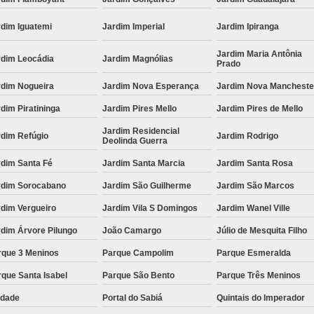
rdim Iguatemi
Jardim Imperial
Jardim Ipiranga
Jardim Maria Antônia
rdim Leocádia
Jardim Magnólias
Prado
rdim Nogueira
Jardim Nova Esperança
Jardim Nova Mancheste
dim Piratininga
Jardim Pires Mello
Jardim Pires de Mello
Jardim Residencial
rdim Refúgio
Jardim Rodrigo
Deolinda Guerra
rdim Santa Fé
Jardim Santa Marcia
Jardim Santa Rosa
rdim Sorocabano
Jardim São Guilherme
Jardim São Marcos
rdim Vergueiro
Jardim Vila S Domingos
Jardim Wanel Ville
dim Árvore Pilungo
João Camargo
Júlio de Mesquita Filho
rque 3 Meninos
Parque Campolim
Parque Esmeralda
que Santa Isabel
Parque São Bento
Parque Três Meninos
edade
Portal do Sabiá
Quintais do Imperador