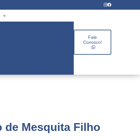
rios infantis
Colégio infantil
es
Educação infantil
Fale
Conosco!
Escolas de ensino fundamental
Escolas infantis integral
s
Escolas particulares
 de Mesquita Filho