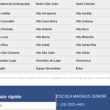
idencial tivoli parque
Retiro São João
Saint Charbel
a Adélia
Vila Aeroporto
Vila Amélia
a Carvalho
Vila Casa Nova
Vila Colorau
a Florinda
Vila Gabriel
Vila Haro
a Lucy
Vila Marta
Vila Mineirão
a Rica
Vila Sabiá
Vila Santa Rita
a São Caetano
Vila São João
Vila Sônia
vendas Lago
Vivendas do Lago
Vossoroca
gilo
Águas Vermelhas
Éden
rcial ou total, mesmo citando nossos links, é proibida sem a autorização do autor. Crime de viol
ato rápido
ESCOLA MAGNUS JUNIOR
(15) 3321-4401