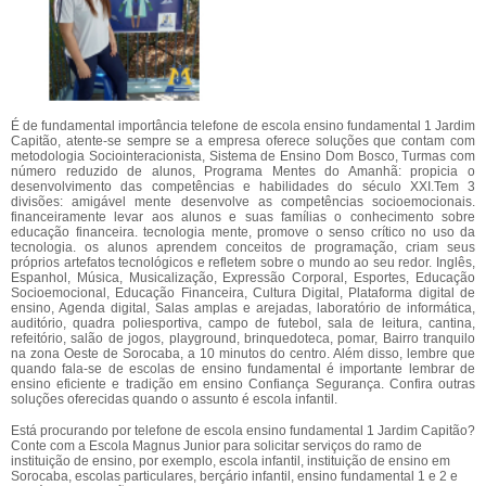
É de fundamental importância telefone de escola ensino fundamental 1 Jardim
Capitão, atente-se sempre se a empresa oferece soluções que contam com
metodologia Sociointeracionista, Sistema de Ensino Dom Bosco, Turmas com
número reduzido de alunos, Programa Mentes do Amanhã: propicia o
desenvolvimento das competências e habilidades do século XXI.Tem 3
divisões: amigável mente desenvolve as competências socioemocionais.
financeiramente levar aos alunos e suas famílias o conhecimento sobre
educação financeira. tecnologia mente, promove o senso crítico no uso da
tecnologia. os alunos aprendem conceitos de programação, criam seus
próprios artefatos tecnológicos e refletem sobre o mundo ao seu redor. Inglês,
Espanhol, Música, Musicalização, Expressão Corporal, Esportes, Educação
Socioemocional, Educação Financeira, Cultura Digital, Plataforma digital de
ensino, Agenda digital, Salas amplas e arejadas, laboratório de informática,
auditório, quadra poliesportiva, campo de futebol, sala de leitura, cantina,
refeitório, salão de jogos, playground, brinquedoteca, pomar, Bairro tranquilo
na zona Oeste de Sorocaba, a 10 minutos do centro. Além disso, lembre que
quando fala-se de escolas de ensino fundamental é importante lembrar de
ensino eficiente e tradição em ensino Confiança Segurança. Confira outras
soluções oferecidas quando o assunto é escola infantil.
Está procurando por telefone de escola ensino fundamental 1 Jardim Capitão?
Conte com a Escola Magnus Junior para solicitar serviços do ramo de
instituição de ensino, por exemplo, escola infantil, instituição de ensino em
Sorocaba, escolas particulares, berçário infantil, ensino fundamental 1 e 2 e