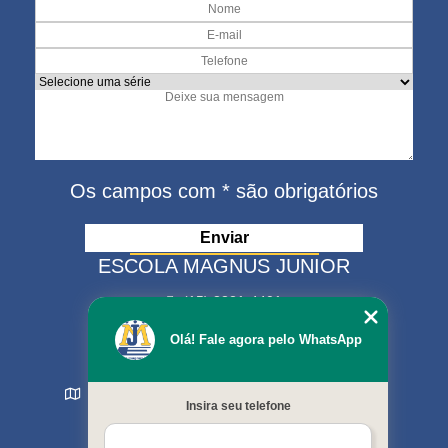
Os campos com * são obrigatórios
ESCOLA MAGNUS JUNIOR
(15) 3321-4401
(15) 99630-9333
Olá! Fale agora pelo WhatsApp
matriculas@escolamagnus.com.br
Rua Evaristo da Veiga , 574 - Jardim Magnolia
Insira seu telefone
Sorocaba - SP - CEP: 18044-130
MENU