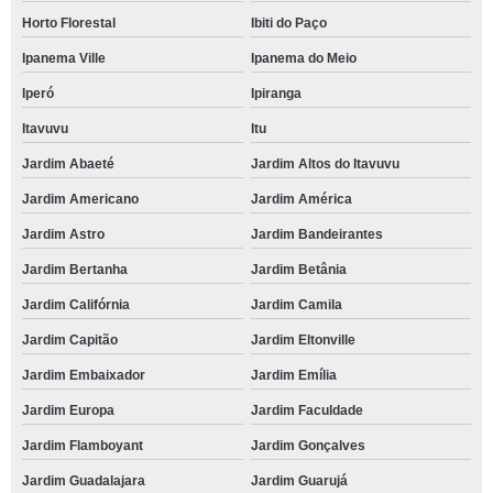
Horto Florestal
Ibiti do Paço
Ipanema Ville
Ipanema do Meio
Iperó
Ipiranga
Itavuvu
Itu
Jardim Abaeté
Jardim Altos do Itavuvu
Jardim Americano
Jardim América
Jardim Astro
Jardim Bandeirantes
Jardim Bertanha
Jardim Betânia
Jardim Califórnia
Jardim Camila
Jardim Capitão
Jardim Eltonville
Jardim Embaixador
Jardim Emília
Jardim Europa
Jardim Faculdade
Jardim Flamboyant
Jardim Gonçalves
Jardim Guadalajara
Jardim Guarujá