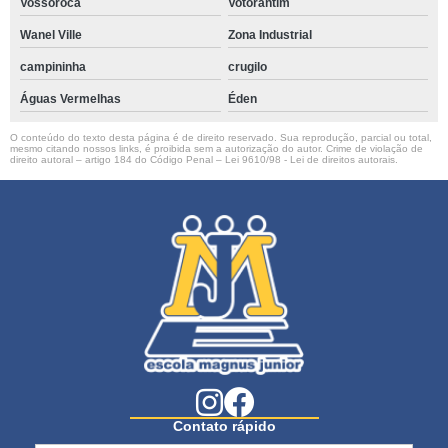
Vossoroca
Votorantim
Wanel Ville
Zona Industrial
campininha
crugilo
Águas Vermelhas
Éden
O conteúdo do texto desta página é de direito reservado. Sua reprodução, parcial ou total,
mesmo citando nossos links, é proibida sem a autorização do autor. Crime de violação de
direito autoral – artigo 184 do Código Penal –
Lei 9610/98 - Lei de direitos autorais
.
Contato rápido