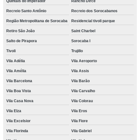
Quintais do Imperador
Rancho Dirce
Recreio Santo Antônio
Recreio dos Sorocabanos
Região Metropolitana de Sorocaba
Residencial tivoli parque
Retiro São João
Saint Charbel
Salto de Pirapora
Sorocaba I
Tivoli
Trujillo
Vila Adélia
Vila Aeroporto
Vila Amélia
Vila Assis
Vila Barcelona
Vila Barão
Vila Boa Vista
Vila Carvalho
Vila Casa Nova
Vila Colorau
Vila Elza
Vila Eros
Vila Excelsior
Vila Fiore
Vila Florinda
Vila Gabriel