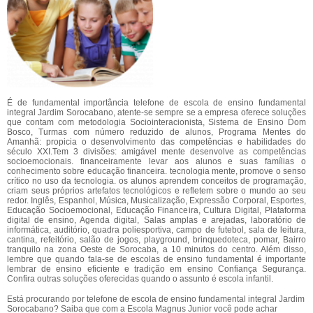
É de fundamental importância telefone de escola de ensino fundamental
integral Jardim Sorocabano, atente-se sempre se a empresa oferece soluções
que contam com metodologia Sociointeracionista, Sistema de Ensino Dom
Bosco, Turmas com número reduzido de alunos, Programa Mentes do
Amanhã: propicia o desenvolvimento das competências e habilidades do
século XXI.Tem 3 divisões: amigável mente desenvolve as competências
socioemocionais. financeiramente levar aos alunos e suas famílias o
conhecimento sobre educação financeira. tecnologia mente, promove o senso
crítico no uso da tecnologia. os alunos aprendem conceitos de programação,
criam seus próprios artefatos tecnológicos e refletem sobre o mundo ao seu
redor. Inglês, Espanhol, Música, Musicalização, Expressão Corporal, Esportes,
Educação Socioemocional, Educação Financeira, Cultura Digital, Plataforma
digital de ensino, Agenda digital, Salas amplas e arejadas, laboratório de
informática, auditório, quadra poliesportiva, campo de futebol, sala de leitura,
cantina, refeitório, salão de jogos, playground, brinquedoteca, pomar, Bairro
tranquilo na zona Oeste de Sorocaba, a 10 minutos do centro. Além disso,
lembre que quando fala-se de escolas de ensino fundamental é importante
lembrar de ensino eficiente e tradição em ensino Confiança Segurança.
Confira outras soluções oferecidas quando o assunto é escola infantil.
Está procurando por telefone de escola de ensino fundamental integral Jardim
Sorocabano? Saiba que com a Escola Magnus Junior você pode achar