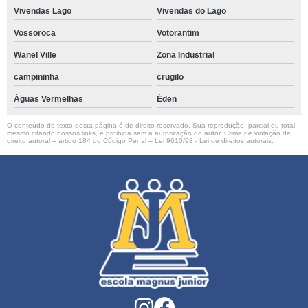
Vivendas Lago
Vivendas do Lago
Vossoroca
Votorantim
Wanel Ville
Zona Industrial
campininha
crugilo
Águas Vermelhas
Éden
O conteúdo do texto desta página é de direito reservado. Sua reprodução, parcial ou total,
mesmo citando nossos links, é proibida sem a autorização do autor. Crime de violação de
direito autoral – artigo 184 do Código Penal –
Lei 9610/98 - Lei de direitos autorais
.