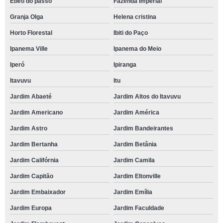
Ebeti do passo
Fazenda Imperial
Granja Olga
Helena cristina
Horto Florestal
Ibiti do Paço
Ipanema Ville
Ipanema do Meio
Iperó
Ipiranga
Itavuvu
Itu
Jardim Abaeté
Jardim Altos do Itavuvu
Jardim Americano
Jardim América
Jardim Astro
Jardim Bandeirantes
Jardim Bertanha
Jardim Betânia
Jardim Califórnia
Jardim Camila
Jardim Capitão
Jardim Eltonville
Jardim Embaixador
Jardim Emília
Jardim Europa
Jardim Faculdade