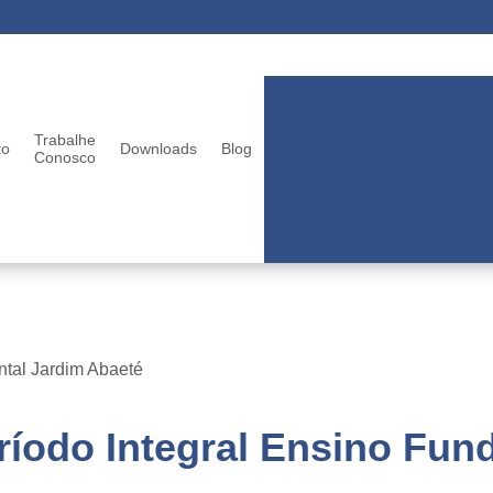
Berçários infantis
Berçá
Colégios particular
Trabalhe
to
Downloads
Blog
Conosco
Ensinos fundamentais
Escolas infantis
Escolas para criança
ntal Jardim Abaeté
ríodo Integral Ensino Fun