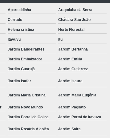
Aparecidinha
Araçoiaba da Serra
Cerrado
Chácara São João
Helena cristina
Horto Florestal
Itavuvu
Itu
Jardim Bandeirantes
Jardim Bertanha
Jardim Embaixador
Jardim Emília
Jardim Guarujá
Jardim Gutierrez
Jardim Isafer
Jardim Isaura
Jardim Maria Cristina
Jardim Maria Eugênia
r
Jardim Novo Mundo
Jardim Pagliato
Jardim Portal da Colina
Jardim Portal do Itavuvu
Jardim Rosária Alcoléa
Jardim Saira