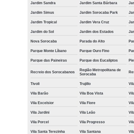
Jardim Sandra
Jardim Santa Bárbara
Ja
Jardim Simus
Jardim Sorocaba Park
Ja
Jardim Tropical
Jardim Vera Cruz
Ja
Jardim do Sol
Jardim dos Estados
Jar
Nova Sorocaba
Parada do Alto
Pa
Parque Monte Líbano
Parque Ouro Fino
Par
Parque das Paineiras
Parque dos Eucaliptos
Pi
Região Metropolitana de
Recreio dos Sorocabanos
Res
Sorocaba
Tivoli
Trujillo
Vil
Vila Barão
Vila Boa Vista
Vil
Vila Excelsior
Vila Fiore
Vil
Vila Jardini
Vila Leão
Vil
Vila Porcel
Vila Progresso
Vil
Vila Santa Terezinha
Vila Santana
Vil