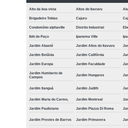
Alto da boa vista
Altos do Itavuvu
Al
Brigadeiro Tobias
Cajuru
Caj
Condomínio alphaville
Distrito Industrial
Ebe
Ibiti do Paço
Ipanema Ville
Ip
Jardim Abaeté
Jardim Altos do Itavuvu
Ja
Jardim Betânia
Jardim Califórnia
Ja
Jardim Europa
Jardim Faculdade
Ja
Jardim Humberto de
Jardim Hungares
Ja
Campos
Jardim Itanguá
Jardim Judith
Ja
Jardim Maria do Carmo,
Jardim Montreal
Ja
Jardim Paulistano
Jardim Piazza Di Roma
Jar
Jardim Prestes de Barros
Jardim Primavera
Ja