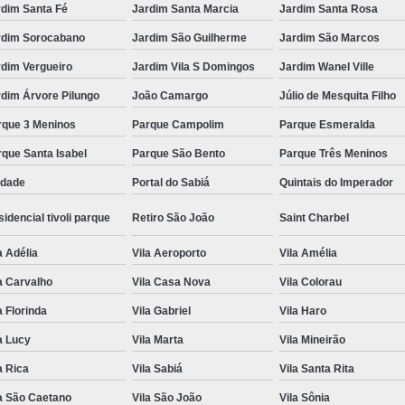
rdim Santa Fé
Jardim Santa Marcia
Jardim Santa Rosa
rdim Sorocabano
Jardim São Guilherme
Jardim São Marcos
rdim Vergueiro
Jardim Vila S Domingos
Jardim Wanel Ville
dim Árvore Pilungo
João Camargo
Júlio de Mesquita Filho
rque 3 Meninos
Parque Campolim
Parque Esmeralda
que Santa Isabel
Parque São Bento
Parque Três Meninos
edade
Portal do Sabiá
Quintais do Imperador
idencial tivoli parque
Retiro São João
Saint Charbel
a Adélia
Vila Aeroporto
Vila Amélia
a Carvalho
Vila Casa Nova
Vila Colorau
a Florinda
Vila Gabriel
Vila Haro
a Lucy
Vila Marta
Vila Mineirão
a Rica
Vila Sabiá
Vila Santa Rita
a São Caetano
Vila São João
Vila Sônia