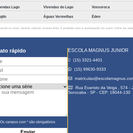
vendas Lago
Vivendas do Lago
Vossoroca
gilo
Águas Vermelhas
Éden
rcial ou total, mesmo citando nossos links, é proibida sem a autorização do autor. Crime de viol
ato rápido
ESCOLA MAGNUS JUNIOR
(15) 3321-4401
(15) 99630-9333
matriculas@escolamagnus.co
Rua Evaristo da Veiga , 574 -
Sorocaba - SP - CEP: 18044-130
Os campos com * são obrigatórios