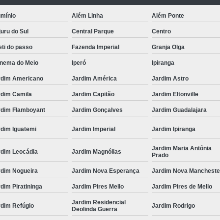
umínio
Além Linha
Além Ponte
uru do Sul
Central Parque
Centro
ti do passo
Fazenda Imperial
Granja Olga
anema do Meio
Iperó
Ipiranga
rdim Americano
Jardim América
Jardim Astro
rdim Camila
Jardim Capitão
Jardim Eltonville
rdim Flamboyant
Jardim Gonçalves
Jardim Guadalajara
rdim Iguatemi
Jardim Imperial
Jardim Ipiranga
Jardim Maria Antônia
rdim Leocádia
Jardim Magnólias
Prado
rdim Nogueira
Jardim Nova Esperança
Jardim Nova Mancheste
dim Piratininga
Jardim Pires Mello
Jardim Pires de Mello
Jardim Residencial
rdim Refúgio
Jardim Rodrigo
Deolinda Guerra