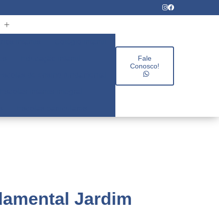
rios infantis
Colégio infantil
es
Educação infantil
Fale
Conosco!
Escolas de ensino fundamental
Escolas infantis integral
s
Escolas particulares
damental Jardim