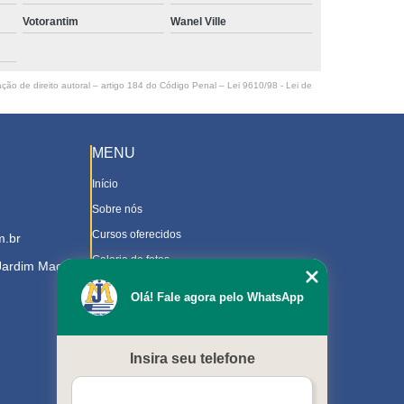
Votorantim
Wanel Ville
ação de direito autoral – artigo 184 do Código Penal –
Lei 9610/98 - Lei de
MENU
Início
Sobre nós
Cursos oferecidos
m.br
Galeria de fotos
 Jardim Magnolia
Contato
Olá! Fale agora pelo WhatsApp
Trabalhe Conosco
Downloads
Insira seu telefone
Blog
Serviços