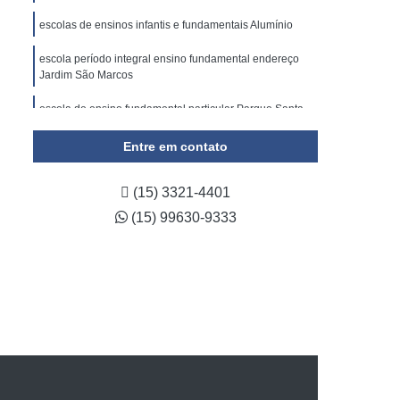
escolas de ensinos infantis e fundamentais Alumínio
escola período integral ensino fundamental endereço
Jardim São Marcos
escola de ensino fundamental particular Parque Santa
Isabel
Entre em contato
escola de ensino fundamental integral Jardim Refúgio
(15) 3321-4401
(15) 99630-9333