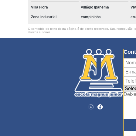
Villa Flora
Villágio Ipanema
Vi
Zona Industrial
campininha
cru
O conteúdo do texto desta página é de direito reservado. Sua reprodução, pa
direitos autorais
.
Cont