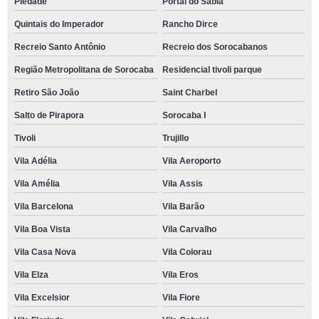
Piedade
Portal do Sabiá
Quintais do Imperador
Rancho Dirce
Recreio Santo Antônio
Recreio dos Sorocabanos
Região Metropolitana de Sorocaba
Residencial tivoli parque
Retiro São João
Saint Charbel
Salto de Pirapora
Sorocaba I
Tivoli
Trujillo
Vila Adélia
Vila Aeroporto
Vila Amélia
Vila Assis
Vila Barcelona
Vila Barão
Vila Boa Vista
Vila Carvalho
Vila Casa Nova
Vila Colorau
Vila Elza
Vila Eros
Vila Excelsior
Vila Fiore