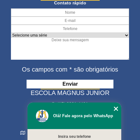
Contato rápido
Os campos com * são obrigatórios
ESCOLA MAGNUS JUNIOR
(15) 3321-4401
(15) 99630-9333
Olá! Fale agora pelo WhatsApp
matriculas@escolamagnus.com.br
Rua Evaristo da Veiga , 574 - Jardim Magnolia
Insira seu telefone
Sorocaba - SP - CEP: 18044-130