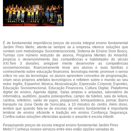
É de fundamental importância preços de escola integral ensino fundamental
Jardim Pires Mello, atente-se sempre se a empresa oferece soluções que
contam com metodologia Sociointeracionista, Sistema de Ensino Dom Bosco,
Turmas com número reduzido de alunos, Programa Mentes do Amanhã:
propicia o desenvolvimento das competências e habilidades do século
XXI.Tem 3 divisões: amigável mente desenvolve as competências
socioemocionais. financeiramente levar aos alunos e suas famílias o
conhecimento sobre educação financeira. tecnologia mente, promove o senso
crítico no uso da tecnologia. os alunos aprendem conceitos de programação,
criam seus próprios artefatos tecnológicos e refletem sobre o mundo ao seu
redor. Inglês, Espanhol, Música, Musicalização, Expressão Corporal, Esportes,
Educação Socioemocional, Educação Financeira, Cultura Digital, Plataforma
digital de ensino, Agenda digital, Salas amplas e arejadas, laboratório de
informática, auditório, quadra poliesportiva, campo de futebol, sala de leitura,
cantina, refeitório, salão de jogos, playground, brinquedoteca, pomar, Bairro
tranquilo na zona Oeste de Sorocaba, a 10 minutos do centro. Além disso,
lembre que quando fala-se de escolas de ensino fundamental é importante
lembrar de ensino eficiente e tradição em ensino Confiança Segurança.
Confira outras soluções oferecidas quando o assunto é escola infantil.
Pesquisando preços de escola integral ensino fundamental Jardim Pires
Mello? Conheça nossos serviços entre eles estão opções variadas do