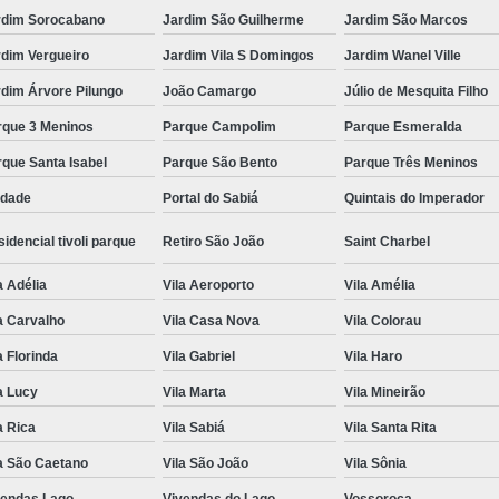
rdim Sorocabano
Jardim São Guilherme
Jardim São Marcos
rdim Vergueiro
Jardim Vila S Domingos
Jardim Wanel Ville
dim Árvore Pilungo
João Camargo
Júlio de Mesquita Filho
rque 3 Meninos
Parque Campolim
Parque Esmeralda
que Santa Isabel
Parque São Bento
Parque Três Meninos
edade
Portal do Sabiá
Quintais do Imperador
idencial tivoli parque
Retiro São João
Saint Charbel
a Adélia
Vila Aeroporto
Vila Amélia
a Carvalho
Vila Casa Nova
Vila Colorau
a Florinda
Vila Gabriel
Vila Haro
a Lucy
Vila Marta
Vila Mineirão
a Rica
Vila Sabiá
Vila Santa Rita
a São Caetano
Vila São João
Vila Sônia
vendas Lago
Vivendas do Lago
Vossoroca