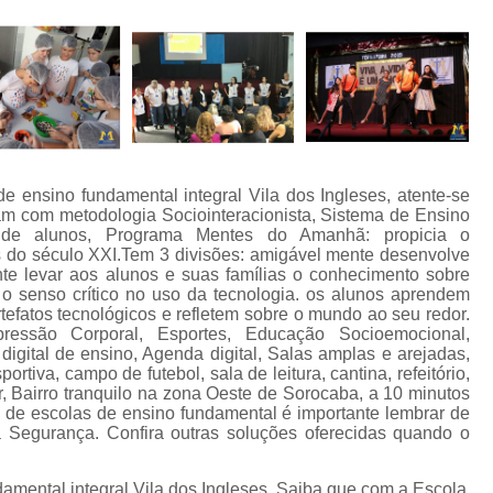
e ensino fundamental integral Vila dos Ingleses, atente-se
m com metodologia Sociointeracionista, Sistema de Ensino
e alunos, Programa Mentes do Amanhã: propicia o
 do século XXI.Tem 3 divisões: amigável mente desenvolve
te levar aos alunos e suas famílias o conhecimento sobre
 o senso crítico no uso da tecnologia. os alunos aprendem
tefatos tecnológicos e refletem sobre o mundo ao seu redor.
pressão Corporal, Esportes, Educação Socioemocional,
digital de ensino, Agenda digital, Salas amplas e arejadas,
portiva, campo de futebol, sala de leitura, cantina, refeitório,
, Bairro tranquilo na zona Oeste de Sorocaba, a 10 minutos
e de escolas de ensino fundamental é importante lembrar de
a Segurança. Confira outras soluções oferecidas quando o
damental integral Vila dos Ingleses, Saiba que com a Escola