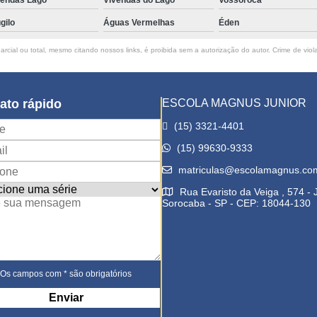
gilo
Águas Vermelhas
Éden
rcial ou total, mesmo citando nossos links, é proibida sem a autorização do autor. Crime de viol
ato rápido
ESCOLA MAGNUS JUNIOR
(15) 3321-4401
(15) 99630-9333
matriculas@escolamagnus.co
Rua Evaristo da Veiga , 574 -
Sorocaba - SP - CEP: 18044-130
Os campos com * são obrigatórios