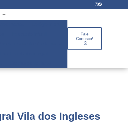
rios infantis
Colégio infantil
es
Educação infantil
Fale
Conosco!
Escolas de ensino fundamental
Escolas infantis integral
s
Escolas particulares
al Vila dos Ingleses