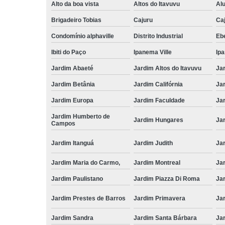
Alto da boa vista
Altos do Itavuvu
Al
Brigadeiro Tobias
Cajuru
Caj
Condomínio alphaville
Distrito Industrial
Ebe
Ibiti do Paço
Ipanema Ville
Ip
Jardim Abaeté
Jardim Altos do Itavuvu
Ja
Jardim Betânia
Jardim Califórnia
Ja
Jardim Europa
Jardim Faculdade
Ja
Jardim Humberto de
Jardim Hungares
Ja
Campos
Jardim Itanguá
Jardim Judith
Ja
Jardim Maria do Carmo,
Jardim Montreal
Ja
Jardim Paulistano
Jardim Piazza Di Roma
Jar
Jardim Prestes de Barros
Jardim Primavera
Ja
Jardim Sandra
Jardim Santa Bárbara
Ja