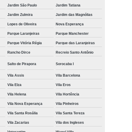
Jardim São Paulo
Jardim Tatiana
Jardim Zulmira
Jardim das Magnólias
Lopes de Oliveira
Nova Esperança
Parque Laranjeiras
Parque Manchester
Parque Vitória Régia
Parque das Laranjeiras
Rancho Dirce
Recreio Santo Antônio
Salto de Pirapora
Sorocaba I
Vila Assis
Vila Barcelona
Vila Elza
Vila Eros
Vila Helena
Vila Hortência
Vila Nova Esperança
Vila Pinheiros
Vila Santa Rosália
Vila Santa Tereza
Vila Zacarias
Vila dos Ingleses
Votorantim
Wanel Ville