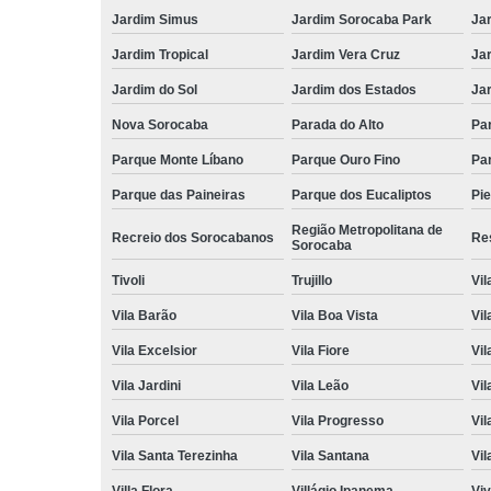
Jardim Simus
Jardim Sorocaba Park
Ja
Jardim Tropical
Jardim Vera Cruz
Ja
Jardim do Sol
Jardim dos Estados
Jar
Nova Sorocaba
Parada do Alto
Pa
Parque Monte Líbano
Parque Ouro Fino
Par
Parque das Paineiras
Parque dos Eucaliptos
Pi
Região Metropolitana de
Recreio dos Sorocabanos
Res
Sorocaba
Tivoli
Trujillo
Vil
Vila Barão
Vila Boa Vista
Vil
Vila Excelsior
Vila Fiore
Vil
Vila Jardini
Vila Leão
Vil
Vila Porcel
Vila Progresso
Vil
Vila Santa Terezinha
Vila Santana
Vil
Villa Flora
Villágio Ipanema
Vi