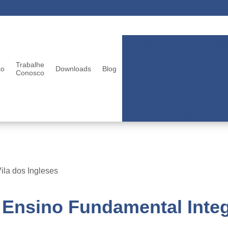
Berçários infantis
Berçá
Colégios particular
Trabalhe
to
Downloads
Blog
Conosco
Ensinos fundamentais
Escolas infantis
Escolas para criança
ila dos Ingleses
Ensino Fundamental Integr