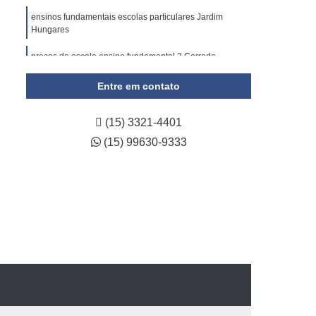
ensinos fundamentais escolas particulares Jardim
Hungares
preços de escola ensino fundamental 2 Cerrado
escola integral ensino fundamental endereço Jardim
Entre em contato
Pires Mello
(15) 3321-4401
(15) 99630-9333