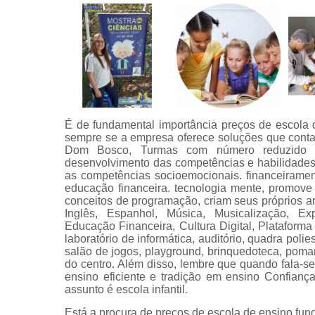
É de fundamental importância preços de escola d
sempre se a empresa oferece soluções que conta
Dom Bosco, Turmas com número reduzido d
desenvolvimento das competências e habilidades
as competências socioemocionais. financeiramen
educação financeira. tecnologia mente, promove
conceitos de programação, criam seus próprios ar
Inglês, Espanhol, Música, Musicalização, Ex
Educação Financeira, Cultura Digital, Plataforma 
laboratório de informática, auditório, quadra polies
salão de jogos, playground, brinquedoteca, pomar
do centro. Além disso, lembre que quando fala-s
ensino eficiente e tradição em ensino Confianç
assunto é escola infantil.
Está a procura de preços de escola de ensino fun