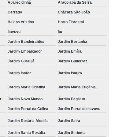
Aparecidinha
Araçoiaba da Serra
Cerrado
Chácara São João
Helena cristina
Horto Florestal
Itavuvu
Itu
Jardim Bandeirantes
Jardim Bertanha
Jardim Embaixador
Jardim Emília
Jardim Guarujá
Jardim Gutierrez
Jardim Isafer
Jardim Isaura
Jardim Maria Cristina
Jardim Maria Eugênia
r
Jardim Novo Mundo
Jardim Pagliato
Jardim Portal da Colina
Jardim Portal do Itavuvu
Jardim Rosária Alcoléa
Jardim Saira
Jardim Santa Rosália
Jardim Seriema