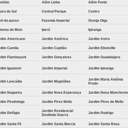
umínio
Além Linha
Além Ponte
uru do Sul
Central Parque
Centro
ti do passo
Fazenda Imperial
Granja Olga
anema do Meio
Iperó
Ipiranga
rdim Americano
Jardim América
Jardim Astro
rdim Camila
Jardim Capitão
Jardim Eltonville
rdim Flamboyant
Jardim Gonçalves
Jardim Guadalajara
rdim Iguatemi
Jardim Imperial
Jardim Ipiranga
Jardim Maria Antônia
rdim Leocádia
Jardim Magnólias
Prado
rdim Nogueira
Jardim Nova Esperança
Jardim Nova Mancheste
dim Piratininga
Jardim Pires Mello
Jardim Pires de Mello
Jardim Residencial
rdim Refúgio
Jardim Rodrigo
Deolinda Guerra
rdim Santa Fé
Jardim Santa Marcia
Jardim Santa Rosa