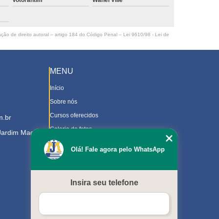
ação de direito autoral – artigo 184 do Código Penal –
Lei 9610/98 - Lei de
MENU
Início
Sobre nós
Cursos oferecidos
m.br
Galeria de fotos
 Jardim Magnolia
Contato
Olá! Fale agora pelo WhatsApp
Trabalhe Conosco
Downloads
Insira seu telefone
Blog
Serviços
Mapa do site