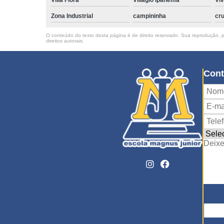
Zona Industrial
campininha
cru
O conteúdo do texto desta página é de direito reservado. Sua reprodução, pa
direitos autorais
.
Cont