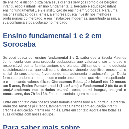
de ensino, e disponibiliza para seus clientes serviços como o de berçário
infantil, escola infantil, ensino fundamental 1, berçário e educação infantil,
ensino fundamental 1 e 2 e instituição de ensino em Sorocaba. Para uma
maior satisfação dos clientes, a empresa busca investir nos melhores
profissionais do mercado, e em instalações modernas, garantindo assim, a
sua confiança e boa cotação no mercado.
Ensino fundamental 1 e 2 em
Sorocaba
Se você busca por
ensino fundamental 1 e 2
, saiba que a Escola Magnus
Junior conta com uma proposta pedagógica que valoriza o ser amoroso e
responsável com a família, amigos e o planeta. Utilizamos uma metodologia
sociointeracionista, que estimula o desenvolvimento cognitivo, emocional e
social de seus alunos, favorecendo sua autonomia e autoconfiança. Desta
forma, aprendem a interagir com o meio ambiente em que vivem, respeitando-
o e praticando valores éticos.
Oferecemos Educação Infantil (de 10 meses
ate 5 anos, Ensino Fundamental 1 (1 ao 5 ano) e Fundamental 2 (do 6a ao 9
ano).Atendemos nos períodos manhã, tarde, semi integral, integral e
contraturno, das 7h às 18h.
Entre em contato agora mesmo.
Entre em contato com nossos profissionais e tenha todo o suporte que precisa.
Além dos serviços já citados, também trabalhamos com educação infantil
creche e educação infantil em inglês. Entre em contato agora e tire todas as
suas dúvidas com nossa equipe.
Para saber mais sobre