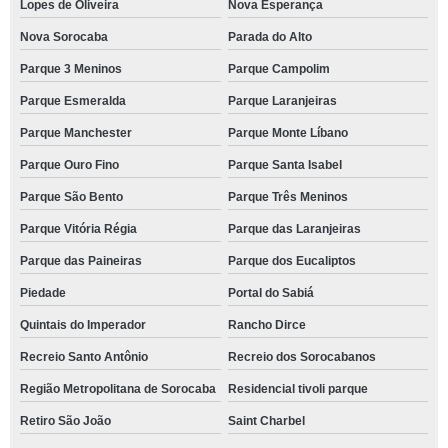
Lopes de Oliveira
Nova Esperança
Nova Sorocaba
Parada do Alto
Parque 3 Meninos
Parque Campolim
Parque Esmeralda
Parque Laranjeiras
Parque Manchester
Parque Monte Líbano
Parque Ouro Fino
Parque Santa Isabel
Parque São Bento
Parque Três Meninos
Parque Vitória Régia
Parque das Laranjeiras
Parque das Paineiras
Parque dos Eucaliptos
Piedade
Portal do Sabiá
Quintais do Imperador
Rancho Dirce
Recreio Santo Antônio
Recreio dos Sorocabanos
Região Metropolitana de Sorocaba
Residencial tivoli parque
Retiro São João
Saint Charbel