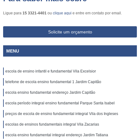
Ligue para
15 3321-4401
ou
clique aqui
e entre em contato por email.
Solicite um orçamento
MENU
escola de ensino infantil e fundamental Vila Excelsior
telefone de escola ensino fundamental 1 Jardim Capitão
escola ensino fundamental endereço Jardim Capitão
escola período integral ensino fundamental Parque Santa Isabel
preços de escola de ensino fundamental integral Vila dos Ingleses
escolas de ensinos fundamentais integral Vila Zacarias
escola ensino fundamental integral endereço Jardim Tatiana