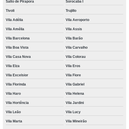
Salto de Pirapora
Sorocaba I
Tivoli
Trujillo
Vila Adélia
Vila Aeroporto
Vila Amélia
Vila Assis
Vila Barcelona
Vila Barão
Vila Boa Vista
Vila Carvalho
Vila Casa Nova
Vila Colorau
Vila Elza
Vila Eros
Vila Excelsior
Vila Fiore
Vila Florinda
Vila Gabriel
Vila Haro
Vila Helena
Vila Hortência
Vila Jardini
Vila Leão
Vila Lucy
Vila Marta
Vila Mineirão