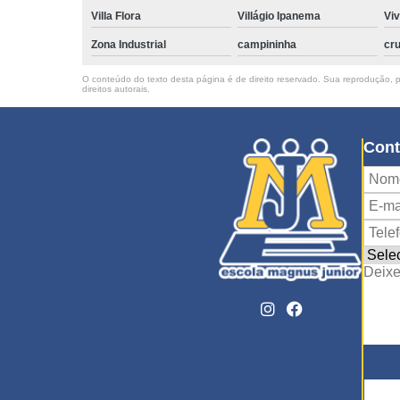
Villa Flora
Villágio Ipanema
Vi
Zona Industrial
campininha
cru
O conteúdo do texto desta página é de direito reservado. Sua reprodução, pa
direitos autorais
.
Cont