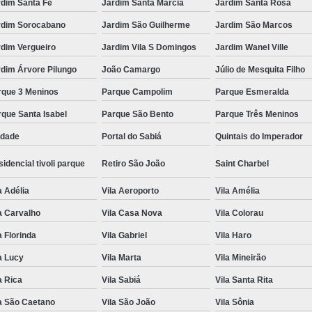
rdim Santa Fé
Jardim Santa Marcia
Jardim Santa Rosa
rdim Sorocabano
Jardim São Guilherme
Jardim São Marcos
rdim Vergueiro
Jardim Vila S Domingos
Jardim Wanel Ville
dim Árvore Pilungo
João Camargo
Júlio de Mesquita Filho
rque 3 Meninos
Parque Campolim
Parque Esmeralda
que Santa Isabel
Parque São Bento
Parque Três Meninos
edade
Portal do Sabiá
Quintais do Imperador
idencial tivoli parque
Retiro São João
Saint Charbel
a Adélia
Vila Aeroporto
Vila Amélia
a Carvalho
Vila Casa Nova
Vila Colorau
a Florinda
Vila Gabriel
Vila Haro
a Lucy
Vila Marta
Vila Mineirão
a Rica
Vila Sabiá
Vila Santa Rita
a São Caetano
Vila São João
Vila Sônia