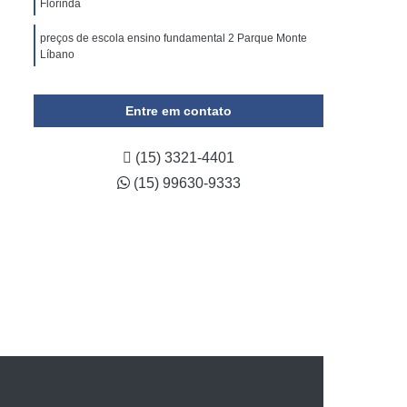
Florinda
preços de escola ensino fundamental 2 Parque Monte
Líbano
escolas integral ensinos fundamentais Jardim Betânia
Entre em contato
ensinos fundamentais escolas particulares Parque
Manchester
(15) 3321-4401
(15) 99630-9333