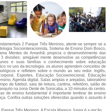
undamentais 2 Parque Três Meninos, atente-se sempre se a
ologia Sociointeracionista, Sistema de Ensino Dom Bosco,
ama Mentes do Amanhã: propicia o desenvolvimento das
 3 divisões: amigável mente desenvolve as competências
alunos e suas famílias o conhecimento sobre educação
ítico no uso da tecnologia. os alunos aprendem conceitos de
nológicos e refletem sobre o mundo ao seu redor. Inglês,
Corporal, Esportes, Educação Socioemocional, Educação
 ensino, Agenda digital, Salas amplas e arejadas, laboratório
mpo de futebol, sala de leitura, cantina, refeitório, salão de
ranquilo na zona Oeste de Sorocaba, a 10 minutos do centro.
las de ensino fundamental é importante lembrar de ensino
nça. Confira outras soluções oferecidas quando o assunto é
2 Parque Três Meninos, A Escola Magnus Junior é a opção