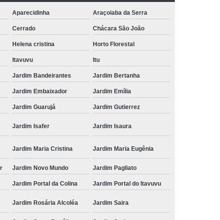
Aparecidinha
Araçoiaba da Serra
Cerrado
Chácara São João
Helena cristina
Horto Florestal
Itavuvu
Itu
Jardim Bandeirantes
Jardim Bertanha
Jardim Embaixador
Jardim Emília
Jardim Guarujá
Jardim Gutierrez
Jardim Isafer
Jardim Isaura
Jardim Maria Cristina
Jardim Maria Eugênia
r
Jardim Novo Mundo
Jardim Pagliato
Jardim Portal da Colina
Jardim Portal do Itavuvu
Jardim Rosária Alcoléa
Jardim Saira