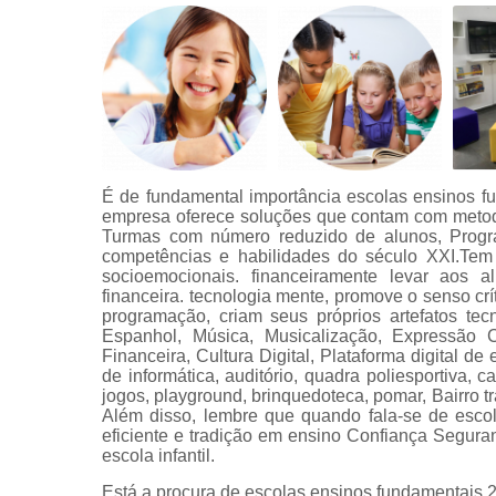
É de fundamental importância escolas ensinos f
empresa oferece soluções que contam com metod
Turmas com número reduzido de alunos, Progr
competências e habilidades do século XXI.Tem
socioemocionais. financeiramente levar aos 
financeira. tecnologia mente, promove o senso cr
programação, criam seus próprios artefatos tec
Espanhol, Música, Musicalização, Expressão 
Financeira, Cultura Digital, Plataforma digital de
de informática, auditório, quadra poliesportiva, ca
jogos, playground, brinquedoteca, pomar, Bairro t
Além disso, lembre que quando fala-se de esco
eficiente e tradição em ensino Confiança Segura
escola infantil.
Está a procura de escolas ensinos fundamentais 