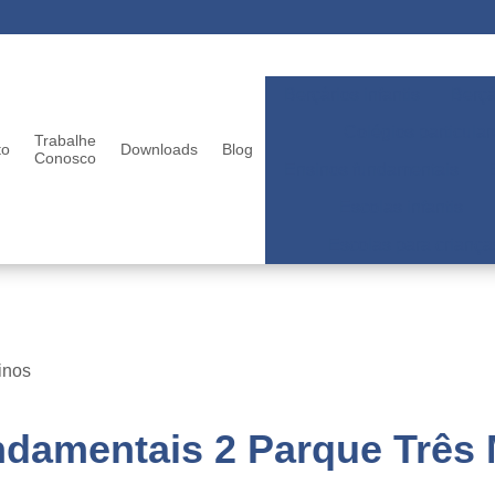
Berçários infantis
Berçá
Colégios particular
Trabalhe
to
Downloads
Blog
Conosco
Ensinos fundamentais
Escolas infantis
Escolas para criança
inos
ndamentais 2 Parque Três