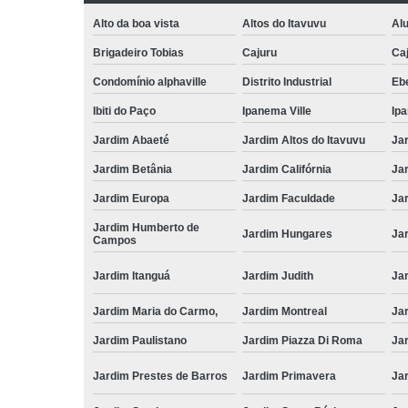
Alto da boa vista
Altos do Itavuvu
Al
Brigadeiro Tobias
Cajuru
Caj
Condomínio alphaville
Distrito Industrial
Ebe
Ibiti do Paço
Ipanema Ville
Ip
Jardim Abaeté
Jardim Altos do Itavuvu
Ja
Jardim Betânia
Jardim Califórnia
Ja
Jardim Europa
Jardim Faculdade
Ja
Jardim Humberto de
Jardim Hungares
Ja
Campos
Jardim Itanguá
Jardim Judith
Ja
Jardim Maria do Carmo,
Jardim Montreal
Ja
Jardim Paulistano
Jardim Piazza Di Roma
Jar
Jardim Prestes de Barros
Jardim Primavera
Ja