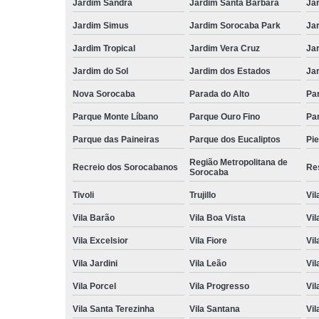
Jardim Sandra
Jardim Santa Bárbara
Ja
Jardim Simus
Jardim Sorocaba Park
Ja
Jardim Tropical
Jardim Vera Cruz
Ja
Jardim do Sol
Jardim dos Estados
Jar
Nova Sorocaba
Parada do Alto
Pa
Parque Monte Líbano
Parque Ouro Fino
Par
Parque das Paineiras
Parque dos Eucaliptos
Pi
Região Metropolitana de
Recreio dos Sorocabanos
Res
Sorocaba
Tivoli
Trujillo
Vil
Vila Barão
Vila Boa Vista
Vil
Vila Excelsior
Vila Fiore
Vil
Vila Jardini
Vila Leão
Vil
Vila Porcel
Vila Progresso
Vil
Vila Santa Terezinha
Vila Santana
Vil