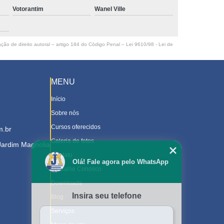
Votorantim
Wanel Ville
ação de direito autoral – artigo 184 do Código Penal –
Lei 9610/98 - Lei de
MENU
Início
Sobre nós
Cursos oferecidos
m.br
Galeria de fotos
 Jardim Magnolia
Contato
Olá! Fale agora pelo WhatsApp
Trabalhe Conosco
Downloads
Insira seu telefone
Blog
Serviços