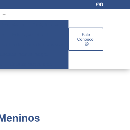
rios infantis
Colégio infantil
es
Educação infantil
Fale
Conosco!
Escolas de ensino fundamental
Escolas infantis integral
s
Escolas particulares
 Meninos