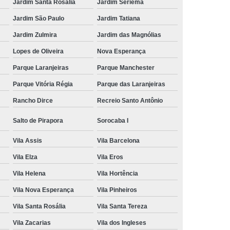
Jardim Santa Rosália
Jardim Seriema
Jardim São Paulo
Jardim Tatiana
Jardim Zulmira
Jardim das Magnólias
Lopes de Oliveira
Nova Esperança
Parque Laranjeiras
Parque Manchester
Parque Vitória Régia
Parque das Laranjeiras
Rancho Dirce
Recreio Santo Antônio
Salto de Pirapora
Sorocaba I
Vila Assis
Vila Barcelona
Vila Elza
Vila Eros
Vila Helena
Vila Hortência
Vila Nova Esperança
Vila Pinheiros
Vila Santa Rosália
Vila Santa Tereza
Vila Zacarias
Vila dos Ingleses