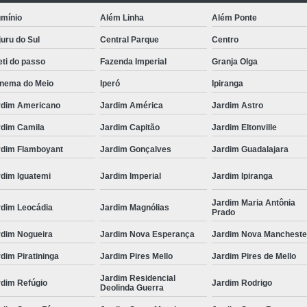
umínio
Além Linha
Além Ponte
uru do Sul
Central Parque
Centro
ti do passo
Fazenda Imperial
Granja Olga
anema do Meio
Iperó
Ipiranga
rdim Americano
Jardim América
Jardim Astro
rdim Camila
Jardim Capitão
Jardim Eltonville
rdim Flamboyant
Jardim Gonçalves
Jardim Guadalajara
rdim Iguatemi
Jardim Imperial
Jardim Ipiranga
Jardim Maria Antônia
rdim Leocádia
Jardim Magnólias
Prado
rdim Nogueira
Jardim Nova Esperança
Jardim Nova Mancheste
dim Piratininga
Jardim Pires Mello
Jardim Pires de Mello
Jardim Residencial
rdim Refúgio
Jardim Rodrigo
Deolinda Guerra