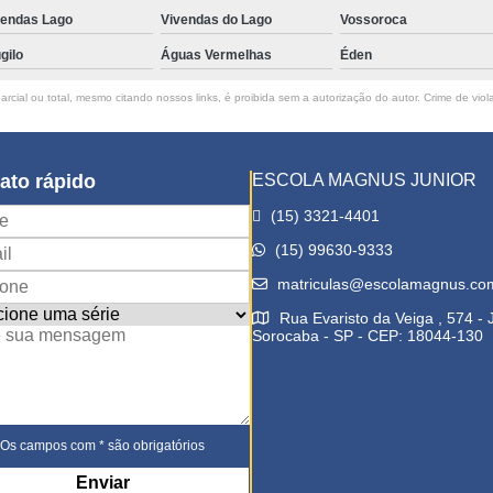
vendas Lago
Vivendas do Lago
Vossoroca
gilo
Águas Vermelhas
Éden
rcial ou total, mesmo citando nossos links, é proibida sem a autorização do autor. Crime de viol
ato rápido
ESCOLA MAGNUS JUNIOR
(15) 3321-4401
(15) 99630-9333
matriculas@escolamagnus.co
Rua Evaristo da Veiga , 574 -
Sorocaba - SP - CEP: 18044-130
Os campos com * são obrigatórios