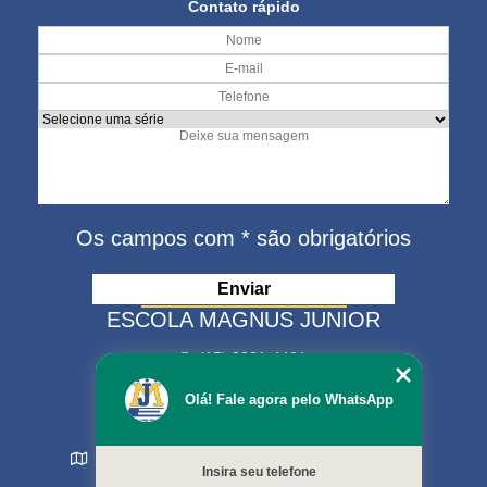
Contato rápido
Os campos com * são obrigatórios
ESCOLA MAGNUS JUNIOR
(15) 3321-4401
(15) 99630-9333
Olá! Fale agora pelo WhatsApp
matriculas@escolamagnus.com.br
Rua Evaristo da Veiga , 574 - Jardim Magnolia
Insira seu telefone
Sorocaba - SP - CEP: 18044-130
MENU