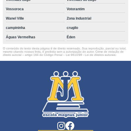
Vossoroca
Votorantim
Wanel Ville
Zona Industrial
campininha
crugilo
Águas Vermelhas
Éden
O conteúdo do texto desta página é de direito reservado. Sua reprodução, parcial ou total,
mesmo citando nossos links, é proibida sem a autorização do autor. Crime de violação de
direito autoral – artigo 184 do Código Penal –
Lei 9610/98 - Lei de direitos autorais
.