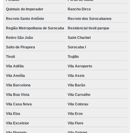
Quintais do Imperador
Rancho Dirce
Recreio Santo Antônio
Recreio dos Sorocabanos
Região Metropolitana de Sorocaba
Residencial tivoli parque
Retiro São João
Saint Charbel
Salto de Pirapora
Sorocaba I
Tivoli
Trujillo
Vila Adélia
Vila Aeroporto
Vila Amélia
Vila Assis
Vila Barcelona
Vila Barão
Vila Boa Vista
Vila Carvalho
Vila Casa Nova
Vila Colorau
Vila Elza
Vila Eros
Vila Excelsior
Vila Fiore
Vila Florinda
Vila Gabriel