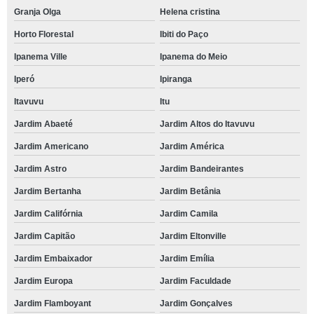
Granja Olga
Helena cristina
Horto Florestal
Ibiti do Paço
Ipanema Ville
Ipanema do Meio
Iperó
Ipiranga
Itavuvu
Itu
Jardim Abaeté
Jardim Altos do Itavuvu
Jardim Americano
Jardim América
Jardim Astro
Jardim Bandeirantes
Jardim Bertanha
Jardim Betânia
Jardim Califórnia
Jardim Camila
Jardim Capitão
Jardim Eltonville
Jardim Embaixador
Jardim Emília
Jardim Europa
Jardim Faculdade
Jardim Flamboyant
Jardim Gonçalves