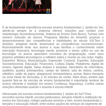
É de fundamental importância escolas ensinos fundamentais 1 Jardim do Sol,
atente-se sempre se a empresa oferece soluções que contam com
metodologia Sociointeracionista, Sistema de Ensino Dom Bosco, Turmas com
número reduzido de alunos, Programa Mentes do Amanhã: propicia o
desenvolvimento das competências e habilidades do século XXI.Tem 3
divisões: amigável mente desenvolve as competências socioemocionais.
financeiramente levar aos alunos e suas famílias o conhecimento sobre
educação financeira. tecnologia mente, promove o senso crítico no uso da
tecnologia. os alunos aprendem conceitos de programação, criam seus
próprios artefatos tecnológicos e refletem sobre o mundo ao seu redor. Inglês,
Espanhol, Música, Musicalização, Expressão Corporal, Esportes, Educação
Socioemocional, Educação Financeira, Cultura Digital, Plataforma digital de
ensino, Agenda digital, Salas amplas e arejadas, laboratório de informática,
auditório, quadra poliesportiva, campo de futebol, sala de leitura, cantina,
refeitório, salão de jogos, playground, brinquedoteca, pomar, Bairro tranquilo
na zona Oeste de Sorocaba, a 10 minutos do centro. Além disso, lembre que
quando fala-se de escolas de ensino fundamental é importante lembrar de
ensino eficiente e tradição em ensino Confiança Segurança. Confira outras
soluções oferecidas quando o assunto é escola infantil.
Interessado em escolas ensinos fundamentais 1 Jardim do Sol? Para
encontrar escola infantil, escolas particulares, berçário infantil e instituição de
ensino em Sorocaba, colégio particular próximo a mim, ensino fundamental 1,
berçário e educação infantil, entre outras opções de serviços do segmento de