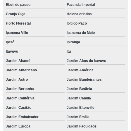
Ebeti do passo
Fazenda Imperial
Granja Olga
Helena cristina
Horto Florestal
Ibiti do Paço
Ipanema Ville
Ipanema do Meio
Iperó
Ipiranga
Itavuvu
Itu
Jardim Abaeté
Jardim Altos do Itavuvu
Jardim Americano
Jardim América
Jardim Astro
Jardim Bandeirantes
Jardim Bertanha
Jardim Betânia
Jardim Califórnia
Jardim Camila
Jardim Capitão
Jardim Eltonville
Jardim Embaixador
Jardim Emília
Jardim Europa
Jardim Faculdade