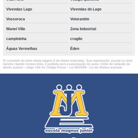
Vivendas Lago
Vivendas do Lago
Vossoroca
Votorantim
Wanel Ville
Zona Industrial
campininha
crugilo
Águas Vermelhas
Éden
O conteúdo do texto desta página é de direito reservado. Sua reprodução, parcial ou total,
mesmo citando nossos links, é proibida sem a autorização do autor. Crime de violação de
direito autoral – artigo 184 do Código Penal –
Lei 9610/98 - Lei de direitos autorais
.