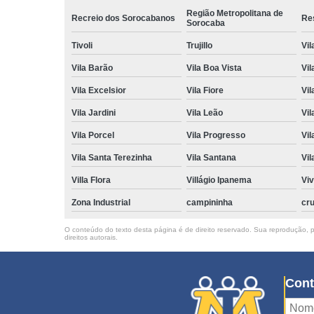
Região Metropolitana de
Recreio dos Sorocabanos
Res
Sorocaba
Tivoli
Trujillo
Vil
Vila Barão
Vila Boa Vista
Vil
Vila Excelsior
Vila Fiore
Vil
Vila Jardini
Vila Leão
Vil
Vila Porcel
Vila Progresso
Vil
Vila Santa Terezinha
Vila Santana
Vil
Villa Flora
Villágio Ipanema
Vi
Zona Industrial
campininha
cru
O conteúdo do texto desta página é de direito reservado. Sua reprodução, pa
direitos autorais
.
Cont