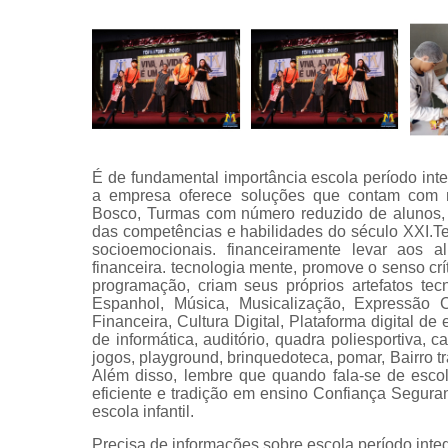
É de fundamental importância escola período inte
a empresa oferece soluções que contam com m
Bosco, Turmas com número reduzido de alunos,
das competências e habilidades do século XXI.T
socioemocionais. financeiramente levar aos 
financeira. tecnologia mente, promove o senso cr
programação, criam seus próprios artefatos tec
Espanhol, Música, Musicalização, Expressão 
Financeira, Cultura Digital, Plataforma digital de
de informática, auditório, quadra poliesportiva, ca
jogos, playground, brinquedoteca, pomar, Bairro t
Além disso, lembre que quando fala-se de esco
eficiente e tradição em ensino Confiança Segura
escola infantil.
Precisa de informações sobre escola período inte