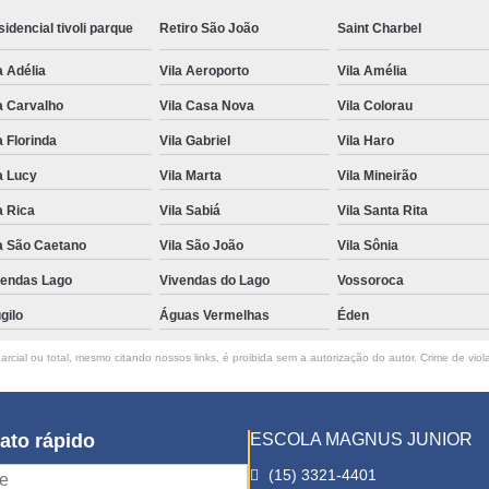
idencial tivoli parque
Retiro São João
Saint Charbel
a Adélia
Vila Aeroporto
Vila Amélia
a Carvalho
Vila Casa Nova
Vila Colorau
a Florinda
Vila Gabriel
Vila Haro
a Lucy
Vila Marta
Vila Mineirão
a Rica
Vila Sabiá
Vila Santa Rita
a São Caetano
Vila São João
Vila Sônia
vendas Lago
Vivendas do Lago
Vossoroca
gilo
Águas Vermelhas
Éden
rcial ou total, mesmo citando nossos links, é proibida sem a autorização do autor. Crime de viol
ato rápido
ESCOLA MAGNUS JUNIOR
(15) 3321-4401