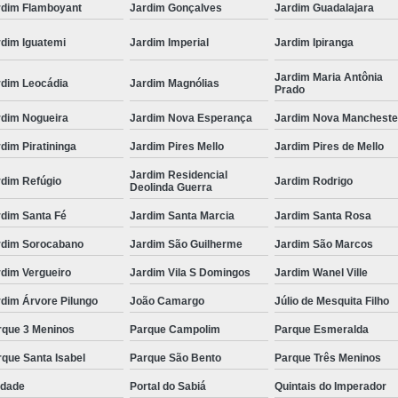
rdim Flamboyant
Jardim Gonçalves
Jardim Guadalajara
rdim Iguatemi
Jardim Imperial
Jardim Ipiranga
Jardim Maria Antônia
rdim Leocádia
Jardim Magnólias
Prado
rdim Nogueira
Jardim Nova Esperança
Jardim Nova Mancheste
dim Piratininga
Jardim Pires Mello
Jardim Pires de Mello
Jardim Residencial
rdim Refúgio
Jardim Rodrigo
Deolinda Guerra
rdim Santa Fé
Jardim Santa Marcia
Jardim Santa Rosa
rdim Sorocabano
Jardim São Guilherme
Jardim São Marcos
rdim Vergueiro
Jardim Vila S Domingos
Jardim Wanel Ville
dim Árvore Pilungo
João Camargo
Júlio de Mesquita Filho
rque 3 Meninos
Parque Campolim
Parque Esmeralda
que Santa Isabel
Parque São Bento
Parque Três Meninos
edade
Portal do Sabiá
Quintais do Imperador