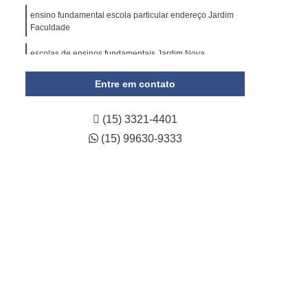
ensino fundamental escola particular endereço Jardim
Faculdade
escolas de ensinos fundamentais Jardim Nova
Esperança
Entre em contato
preços de escola ensino fundamental Vila Santana
telefone de escola período integral ensino fundamental
(15) 3321-4401
Parque das Paineiras
(15) 99630-9333