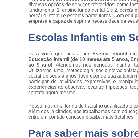
diversas opções de serviços oferecidos, como inst
fundamental 1, ensino fundamental 1 e 2, berçário 
berçário infantil e escolas particulares. Com equ
empresa é capaz de suprir a necessidade de seus 
Escolas Infantis em 
Para você que busca por
Escola Infantil e
Educação Infantil (de 10 meses ate 5 anos, En
ao 9 ano)
. Atendemos nos períodos manhã, tard
Utilizamos uma metodologia sociointeracionist
social de seus alunos, favorecendo sua autonomia
participar de atividades expressivas e manipu
experiências ao observar, levantar hipóteses, te
contato agora mesmo.
Possuímos uma forma de trabalho qualificada e ex
Além dos já citados, nós trabalhamos com educação
entre em contato conosco e saiba mais detalhes.
Para saber mais sobr