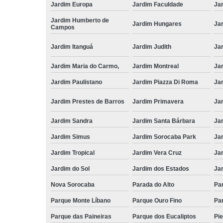
Jardim Europa
Jardim Faculdade
Ja
Jardim Humberto de
Jardim Hungares
Ja
Campos
Jardim Itanguá
Jardim Judith
Ja
Jardim Maria do Carmo,
Jardim Montreal
Ja
Jardim Paulistano
Jardim Piazza Di Roma
Jar
Jardim Prestes de Barros
Jardim Primavera
Ja
Jardim Sandra
Jardim Santa Bárbara
Ja
Jardim Simus
Jardim Sorocaba Park
Ja
Jardim Tropical
Jardim Vera Cruz
Ja
Jardim do Sol
Jardim dos Estados
Jar
Nova Sorocaba
Parada do Alto
Pa
Parque Monte Líbano
Parque Ouro Fino
Par
Parque das Paineiras
Parque dos Eucaliptos
Pi