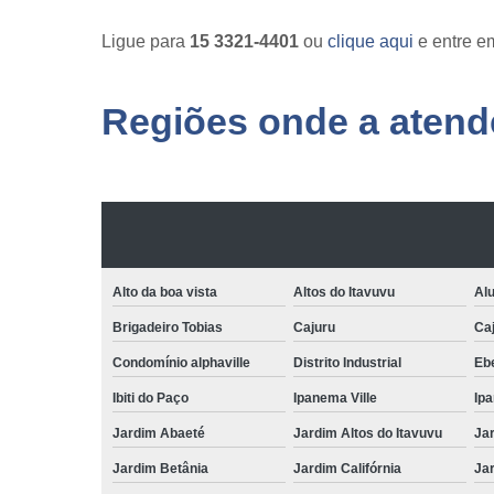
Ligue para
15 3321-4401
ou
clique aqui
e entre em
Regiões onde a atende
Alto da boa vista
Altos do Itavuvu
Al
Brigadeiro Tobias
Cajuru
Caj
Condomínio alphaville
Distrito Industrial
Ebe
Ibiti do Paço
Ipanema Ville
Ip
Jardim Abaeté
Jardim Altos do Itavuvu
Ja
Jardim Betânia
Jardim Califórnia
Ja