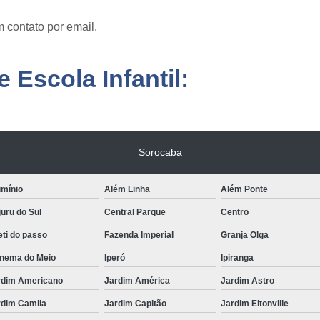
 contato por email.
 Escola Infantil:
Sorocaba
umínio
Além Linha
Além Ponte
uru do Sul
Central Parque
Centro
ti do passo
Fazenda Imperial
Granja Olga
anema do Meio
Iperó
Ipiranga
rdim Americano
Jardim América
Jardim Astro
rdim Camila
Jardim Capitão
Jardim Eltonville