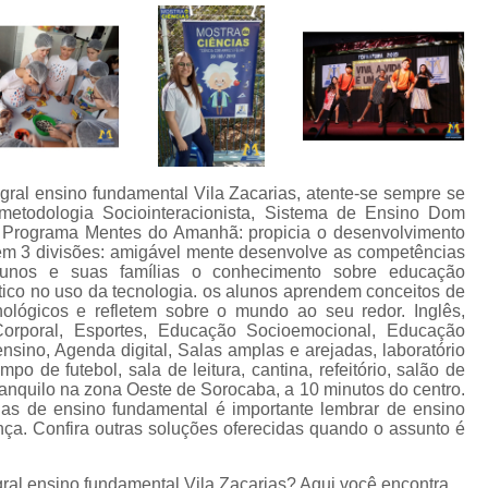
gral ensino fundamental Vila Zacarias, atente-se sempre se
etodologia Sociointeracionista, Sistema de Ensino Dom
 Programa Mentes do Amanhã: propicia o desenvolvimento
em 3 divisões: amigável mente desenvolve as competências
alunos e suas famílias o conhecimento sobre educação
ítico no uso da tecnologia. os alunos aprendem conceitos de
nológicos e refletem sobre o mundo ao seu redor. Inglês,
Corporal, Esportes, Educação Socioemocional, Educação
 ensino, Agenda digital, Salas amplas e arejadas, laboratório
mpo de futebol, sala de leitura, cantina, refeitório, salão de
ranquilo na zona Oeste de Sorocaba, a 10 minutos do centro.
las de ensino fundamental é importante lembrar de ensino
nça. Confira outras soluções oferecidas quando o assunto é
gral ensino fundamental Vila Zacarias? Aqui você encontra