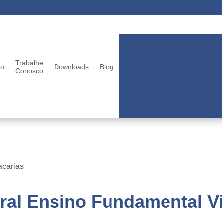
Berçários infantis
Berçá
Colégios particular
Trabalhe
to
Downloads
Blog
Conosco
Ensinos fundamentais
Escolas infantis
Escolas para criança
acarias
ral Ensino Fundamental Vi