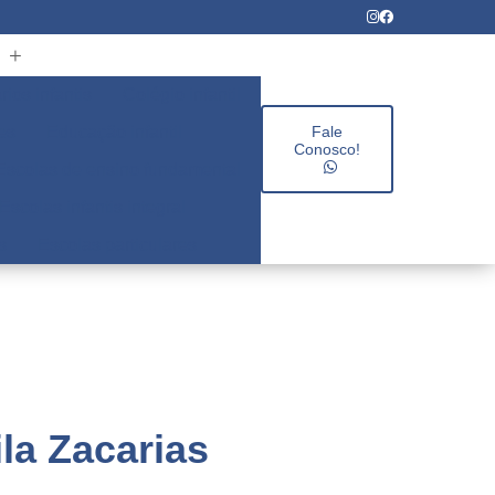
rios infantis
Colégio infantil
es
Educação infantil
Fale
Conosco!
Escolas de ensino fundamental
Escolas infantis integral
s
Escolas particulares
la Zacarias