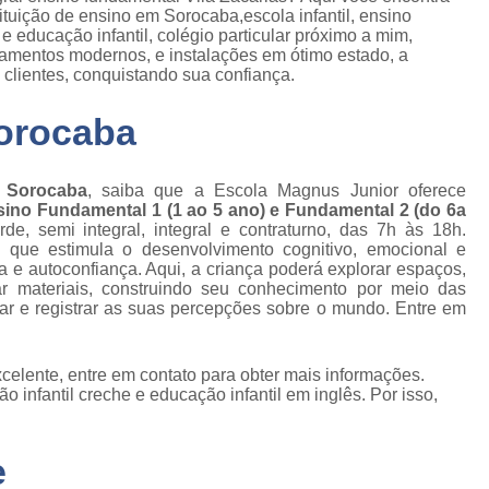
ituição de ensino em Sorocaba,escola infantil, ensino
e educação infantil, colégio particular próximo a mim,
ipamentos modernos, e instalações em ótimo estado, a
clientes, conquistando sua confiança.
Sorocaba
m Sorocaba
, saiba que a Escola Magnus Junior oferece
sino Fundamental 1 (1 ao 5 ano) e Fundamental 2 (do 6a
e, semi integral, integral e contraturno, das 7h às 18h.
a, que estimula o desenvolvimento cognitivo, emocional e
 e autoconfiança. Aqui, a criança poderá explorar espaços,
lar materiais, construindo seu conhecimento por meio das
star e registrar as suas percepções sobre o mundo. Entre em
celente, entre em contato para obter mais informações.
 infantil creche e educação infantil em inglês. Por isso,
e