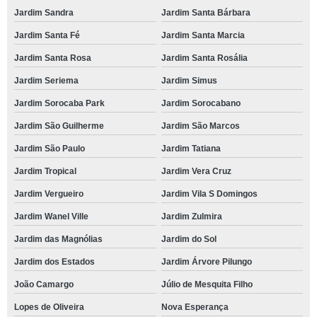
Jardim Sandra
Jardim Santa Bárbara
Jardim Santa Fé
Jardim Santa Marcia
Jardim Santa Rosa
Jardim Santa Rosália
Jardim Seriema
Jardim Simus
Jardim Sorocaba Park
Jardim Sorocabano
Jardim São Guilherme
Jardim São Marcos
Jardim São Paulo
Jardim Tatiana
Jardim Tropical
Jardim Vera Cruz
Jardim Vergueiro
Jardim Vila S Domingos
Jardim Wanel Ville
Jardim Zulmira
Jardim das Magnólias
Jardim do Sol
Jardim dos Estados
Jardim Árvore Pilungo
João Camargo
Júlio de Mesquita Filho
Lopes de Oliveira
Nova Esperança