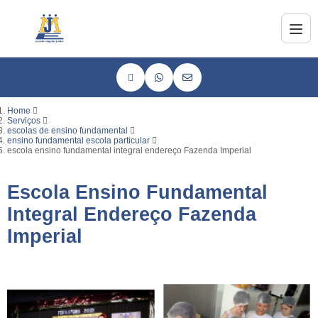
Home
Serviços
escolas de ensino fundamental
ensino fundamental escola particular
escola ensino fundamental integral endereço Fazenda Imperial
Escola Ensino Fundamental
Integral Endereço Fazenda
Imperial