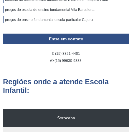
preços de escola de ensino fundamental Vila Barcelona
preços de ensino fundamental escola particular Cajuru
Entre em contato
(15) 3321-4401
(15) 99630-9333
Regiões onde a atende Escola
Infantil:
Sorocaba