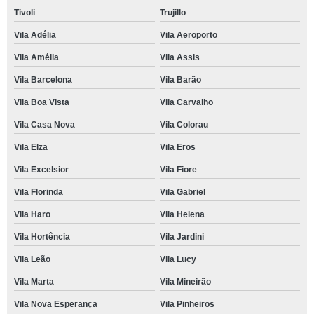
Tivoli
Trujillo
Vila Adélia
Vila Aeroporto
Vila Amélia
Vila Assis
Vila Barcelona
Vila Barão
Vila Boa Vista
Vila Carvalho
Vila Casa Nova
Vila Colorau
Vila Elza
Vila Eros
Vila Excelsior
Vila Fiore
Vila Florinda
Vila Gabriel
Vila Haro
Vila Helena
Vila Hortência
Vila Jardini
Vila Leão
Vila Lucy
Vila Marta
Vila Mineirão
Vila Nova Esperança
Vila Pinheiros