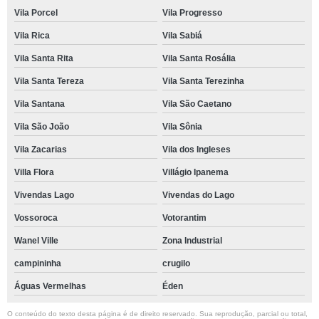
Vila Porcel
Vila Progresso
Vila Rica
Vila Sabiá
Vila Santa Rita
Vila Santa Rosália
Vila Santa Tereza
Vila Santa Terezinha
Vila Santana
Vila São Caetano
Vila São João
Vila Sônia
Vila Zacarias
Vila dos Ingleses
Villa Flora
Villágio Ipanema
Vivendas Lago
Vivendas do Lago
Vossoroca
Votorantim
Wanel Ville
Zona Industrial
campininha
crugilo
Águas Vermelhas
Éden
O conteúdo do texto desta página é de direito reservado. Sua reprodução, parcial ou total,