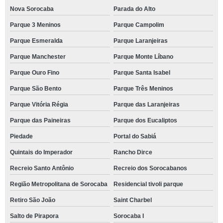
Nova Sorocaba
Parada do Alto
Parque 3 Meninos
Parque Campolim
Parque Esmeralda
Parque Laranjeiras
Parque Manchester
Parque Monte Líbano
Parque Ouro Fino
Parque Santa Isabel
Parque São Bento
Parque Três Meninos
Parque Vitória Régia
Parque das Laranjeiras
Parque das Paineiras
Parque dos Eucaliptos
Piedade
Portal do Sabiá
Quintais do Imperador
Rancho Dirce
Recreio Santo Antônio
Recreio dos Sorocabanos
Região Metropolitana de Sorocaba
Residencial tivoli parque
Retiro São João
Saint Charbel
Salto de Pirapora
Sorocaba I