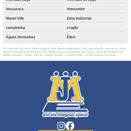
Vossoroca
Votorantim
Wanel Ville
Zona Industrial
campininha
crugilo
Águas Vermelhas
Éden
O conteúdo do texto desta página é de direito reservado. Sua reprodução, parcial ou total,
mesmo citando nossos links, é proibida sem a autorização do autor. Crime de violação de
direito autoral – artigo 184 do Código Penal –
Lei 9610/98 - Lei de direitos autorais
.