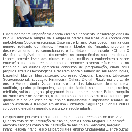
É de fundamental importância escola ensino fundamental 2 endereço Altos do
Itavuvu, atente-se sempre se a empresa oferece soluções que contam com
metodologia Sociointeracionista, Sistema de Ensino Dom Bosco, Turmas com
número reduzido de alunos, Programa Mentes do Amanhã: propicia o
desenvolvimento das competências e habilidades do século XXI.Tem 3
divisões: amigável mente desenvolve as competências socioemocionais.
financeiramente levar aos alunos e suas famílias o conhecimento sobre
educação financeira. tecnologia mente, promove o senso crítico no uso da
tecnologia. os alunos aprendem conceitos de programação, criam seus
próprios artefatos tecnológicos e refletem sobre o mundo ao seu redor. Inglês,
Espanhol, Música, Musicalização, Expressão Corporal, Esportes, Educação
Socioemocional, Educação Financeira, Cultura Digital, Plataforma digital de
ensino, Agenda digital, Salas amplas e arejadas, laboratório de informática,
auditório, quadra poliesportiva, campo de futebol, sala de leitura, cantina,
refeitório, salão de jogos, playground, brinquedoteca, pomar, Bairro tranquilo
na zona Oeste de Sorocaba, a 10 minutos do centro. Além disso, lembre que
quando fala-se de escolas de ensino fundamental é importante lembrar de
ensino eficiente e tradição em ensino Confiança Segurança. Confira outras
soluções oferecidas quando o assunto é escola infantil.
Pesquisando por escola ensino fundamental 2 endereço Altos do Itavuvu?
Quando trata-se de instituição de ensino, com a Escola Magnus Junior, você
encontra serviços como o de instituição de ensino em Sorocaba, berçário
infantil, escola infantil, escolas particulares, ensino fundamental 1, entre outras