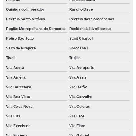
Quintais do Imperador
Rancho Dirce
Recreio Santo Antônio
Recreio dos Sorocabanos
Região Metropolitana de Sorocaba
Residencial tivoli parque
Retiro São João
Saint Charbel
Salto de Pirapora
Sorocaba I
Tivoli
Trujillo
Vila Adélia
Vila Aeroporto
Vila Amélia
Vila Assis
Vila Barcelona
Vila Barão
Vila Boa Vista
Vila Carvalho
Vila Casa Nova
Vila Colorau
Vila Elza
Vila Eros
Vila Excelsior
Vila Fiore
Vila Florinda
Vila Gabriel