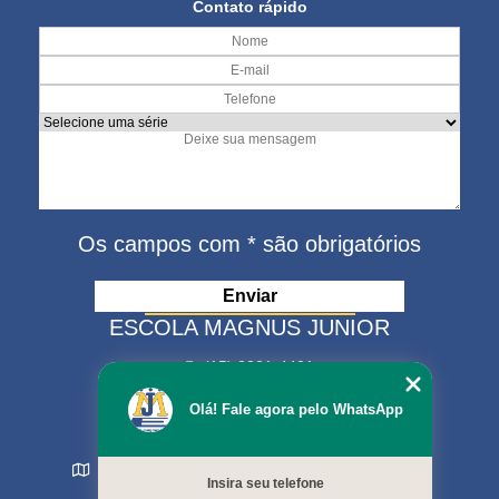
Contato rápido
Os campos com * são obrigatórios
ESCOLA MAGNUS JUNIOR
(15) 3321-4401
(15) 99630-9333
Olá! Fale agora pelo WhatsApp
matriculas@escolamagnus.com.br
Rua Evaristo da Veiga , 574 - Jardim Magnolia
Insira seu telefone
Sorocaba - SP - CEP: 18044-130
MENU