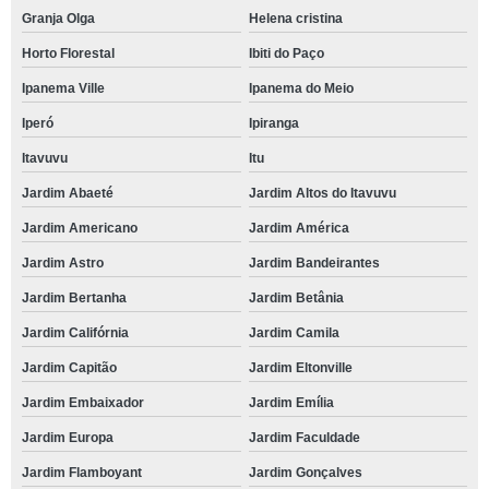
Granja Olga
Helena cristina
Horto Florestal
Ibiti do Paço
Ipanema Ville
Ipanema do Meio
Iperó
Ipiranga
Itavuvu
Itu
Jardim Abaeté
Jardim Altos do Itavuvu
Jardim Americano
Jardim América
Jardim Astro
Jardim Bandeirantes
Jardim Bertanha
Jardim Betânia
Jardim Califórnia
Jardim Camila
Jardim Capitão
Jardim Eltonville
Jardim Embaixador
Jardim Emília
Jardim Europa
Jardim Faculdade
Jardim Flamboyant
Jardim Gonçalves