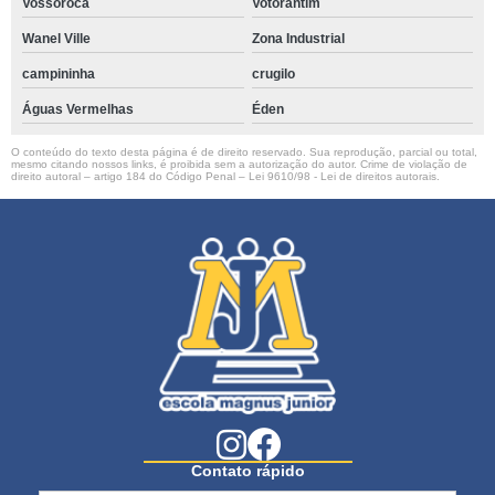
Vossoroca
Votorantim
Wanel Ville
Zona Industrial
campininha
crugilo
Águas Vermelhas
Éden
O conteúdo do texto desta página é de direito reservado. Sua reprodução, parcial ou total,
mesmo citando nossos links, é proibida sem a autorização do autor. Crime de violação de
direito autoral – artigo 184 do Código Penal –
Lei 9610/98 - Lei de direitos autorais
.
Contato rápido