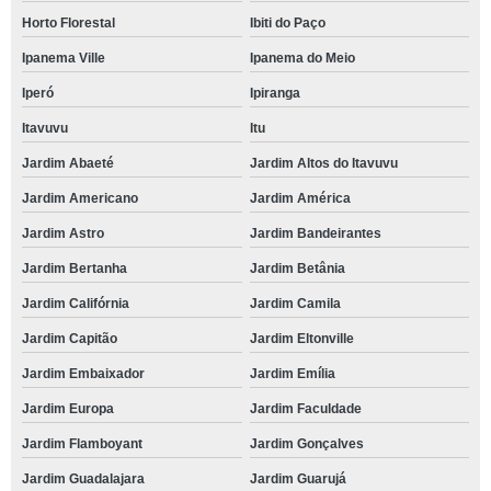
Horto Florestal
Ibiti do Paço
Ipanema Ville
Ipanema do Meio
Iperó
Ipiranga
Itavuvu
Itu
Jardim Abaeté
Jardim Altos do Itavuvu
Jardim Americano
Jardim América
Jardim Astro
Jardim Bandeirantes
Jardim Bertanha
Jardim Betânia
Jardim Califórnia
Jardim Camila
Jardim Capitão
Jardim Eltonville
Jardim Embaixador
Jardim Emília
Jardim Europa
Jardim Faculdade
Jardim Flamboyant
Jardim Gonçalves
Jardim Guadalajara
Jardim Guarujá