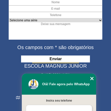
Os campos com * são obrigatórios
ESCOLA MAGNUS JUNIOR
(15) 3321-4401
(15) 99630-9333
Olá! Fale agora pelo WhatsApp
matriculas@escolamagnus.com.br
Rua Evaristo da Veiga , 574 - Jardim Magnolia
Insira seu telefone
Sorocaba - SP - CEP: 18044-130
MENU