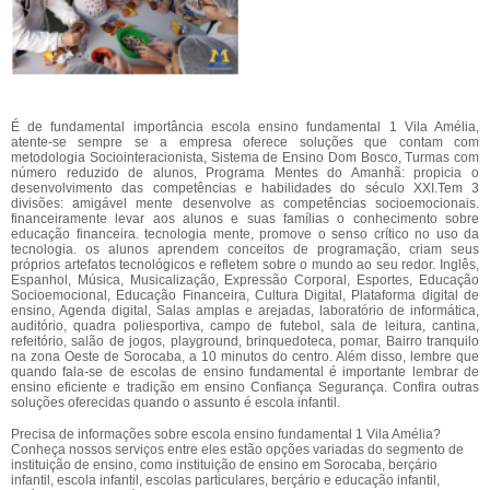
É de fundamental importância escola ensino fundamental 1 Vila Amélia,
atente-se sempre se a empresa oferece soluções que contam com
metodologia Sociointeracionista, Sistema de Ensino Dom Bosco, Turmas com
número reduzido de alunos, Programa Mentes do Amanhã: propicia o
desenvolvimento das competências e habilidades do século XXI.Tem 3
divisões: amigável mente desenvolve as competências socioemocionais.
financeiramente levar aos alunos e suas famílias o conhecimento sobre
educação financeira. tecnologia mente, promove o senso crítico no uso da
tecnologia. os alunos aprendem conceitos de programação, criam seus
próprios artefatos tecnológicos e refletem sobre o mundo ao seu redor. Inglês,
Espanhol, Música, Musicalização, Expressão Corporal, Esportes, Educação
Socioemocional, Educação Financeira, Cultura Digital, Plataforma digital de
ensino, Agenda digital, Salas amplas e arejadas, laboratório de informática,
auditório, quadra poliesportiva, campo de futebol, sala de leitura, cantina,
refeitório, salão de jogos, playground, brinquedoteca, pomar, Bairro tranquilo
na zona Oeste de Sorocaba, a 10 minutos do centro. Além disso, lembre que
quando fala-se de escolas de ensino fundamental é importante lembrar de
ensino eficiente e tradição em ensino Confiança Segurança. Confira outras
soluções oferecidas quando o assunto é escola infantil.
Precisa de informações sobre escola ensino fundamental 1 Vila Amélia?
Conheça nossos serviços entre eles estão opções variadas do segmento de
instituição de ensino, como instituição de ensino em Sorocaba, berçário
infantil, escola infantil, escolas particulares, berçário e educação infantil,