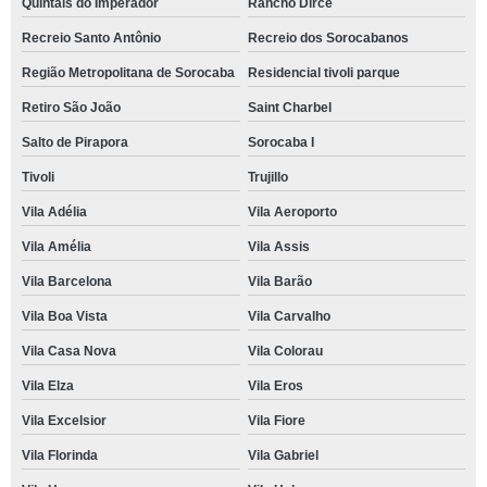
Quintais do Imperador
Rancho Dirce
Recreio Santo Antônio
Recreio dos Sorocabanos
Região Metropolitana de Sorocaba
Residencial tivoli parque
Retiro São João
Saint Charbel
Salto de Pirapora
Sorocaba I
Tivoli
Trujillo
Vila Adélia
Vila Aeroporto
Vila Amélia
Vila Assis
Vila Barcelona
Vila Barão
Vila Boa Vista
Vila Carvalho
Vila Casa Nova
Vila Colorau
Vila Elza
Vila Eros
Vila Excelsior
Vila Fiore
Vila Florinda
Vila Gabriel