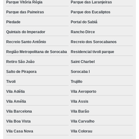
Parque Vitória Régia
Parque das Laranjeiras
escolas para criança integral Retiro São João
Parque das Paineiras
Parque dos Eucaliptos
qual o preço de escola para criança de 4 anos Jardim Santa Fé
Piedade
Portal do Sabiá
valor de escola para criança integral Jardim Maria Eugênia
Quintais do Imperador
Rancho Dirce
valor de escola de criança particular Chácara São João
Recreio Santo Antônio
Recreio dos Sorocabanos
qual o preço de escola para criança Águas Vermelhas
Região Metropolitana de Sorocaba
Residencial tivoli parque
escola para criança mensalidade Condomínio alphaville
Retiro São João
Saint Charbel
escola particular para criança mensalidade Parque Manchester
Salto de Pirapora
Sorocaba I
valor de escola para criança período integral Jardim Leocádia
Tivoli
Trujillo
valor de escola de criança bilíngue Ipanema do Meio
Vila Adélia
Vila Aeroporto
Vila Amélia
Vila Assis
escola criança mensalidade Jardim Santa Rosa
Vila Barcelona
Vila Barão
escola de criança particular Jardim Santa Marcia
Vila Boa Vista
Vila Carvalho
qual o preço de escola para criança integral Fazenda Imperial
Vila Casa Nova
Vila Colorau
qual o preço de escola de criança semi integral Éden