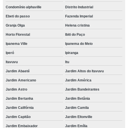
escolas de criança semi integral Jardim Nogueira
Condomínio alphaville
Distrito Industrial
escola para criança período integral mensalidade Vivendas Lago
Ebeti do passo
Fazenda Imperial
qual o preço de escola para criança período integral Vila Barão
Granja Olga
Helena cristina
qual o preço de escola para criança de 4 anos Jardim Saira
Horto Florestal
Ibiti do Paço
escolas de criança bilíngue Jardim Imperial
Ipanema Ville
Ipanema do Meio
escola para criança Vila Eros
Iperó
Ipiranga
escola para criança Jardim Maria do Carmo,
Itavuvu
Itu
Jardim Abaeté
Jardim Altos do Itavuvu
escola para criança período integral mensalidade Jardim Isafer
Jardim Americano
Jardim América
qual o preço de escola criança Vila Colorau
Jardim Astro
Jardim Bandeirantes
escola de criança integral Portal do Sabiá
Jardim Bertanha
Jardim Betânia
escola de criança particular Cajuru
Jardim Califórnia
Jardim Camila
escolas para criança Jardim das Magnólias
Jardim Capitão
Jardim Eltonville
qual o preço de escola de criança particular Jardim das Magnólias
Jardim Embaixador
Jardim Emília