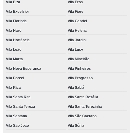
Vila Elza
Vila Eros
valor de escola para criança período integral Cajuru do Sul
Vila Excelsior
Vila Fiore
qual o preço de escola de criança bilíngue Jardim Judith
Vila Florinda
Vila Gabriel
valor de escola criança Trujillo
Vila Haro
Vila Helena
escola de criança bilíngue Nova Sorocaba
Vila Hortência
Vila Jardini
escola para criança particular Vila Barão
Vila Leão
Vila Lucy
escola de criança integral mensalidade Trujillo
Vila Marta
Vila Mineirão
escolas de criança integral Jardim Árvore Pilungo
Vila Nova Esperança
Vila Pinheiros
qual o preço de escola de criança semi integral Rancho Dirce
Vila Porcel
Vila Progresso
escola de criança semi integral mensalidade Jardim dos Estados
Vila Rica
Vila Sabiá
escolas de criança semi integral Jardim Santa Marcia
Vila Santa Rita
Vila Santa Rosália
escolas de criança particulares Rancho Dirce
Vila Santa Tereza
Vila Santa Terezinha
valor de escola para criança Quintais do Imperador
Vila Santana
Vila São Caetano
Vila São João
Vila Sônia
escola de criança semi integral mensalidade Jardim Gutierrez