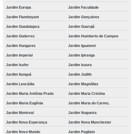
escola de criança bilíngue Jardim Flamboyant
Jardim Europa
Jardim Faculdade
escola para criança integral Vila Haro
Jardim Flamboyant
Jardim Gonçalves
escola de criança bilíngue mensalidade Jardim São Paulo
Jardim Guadalajara
Jardim Guarujá
escolas para criança período integral Jardim Itanguá
Jardim Gutierrez
Jardim Humberto de Campos
escola de criança bilíngue mensalidade Sorocaba I
Jardim Hungares
Jardim Iguatemi
escola criança Vila Barcelona
Jardim Imperial
Jardim Ipiranga
qual o preço de escola de criança integral Vivendas do Lago
Jardim Isafer
Jardim Isaura
escolas para criança de 4 anos Portal do Sabiá
Jardim Itanguá
Jardim Judith
escola para criança particular mensalidade Rancho Dirce
Jardim Leocádia
Jardim Magnólias
escola particular para criança Vila Barcelona
Jardim Maria Antônia Prado
Jardim Maria Cristina
Jardim Maria Eugênia
Jardim Maria do Carmo,
escola de criança integral Zona Industrial
Jardim Montreal
Jardim Nogueira
escola particular para criança Recreio dos Sorocabanos
Jardim Nova Esperança
Jardim Nova Manchester
escola para criança de 4 anos mensalidade Residencial tivoli parque
Jardim Novo Mundo
Jardim Pagliato