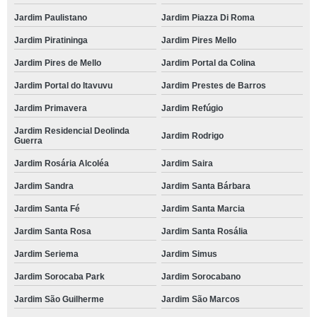
valor de escola para criança de 4 anos Jardim São Marcos
Jardim Paulistano
Jardim Piazza Di Roma
valor de escola de criança particular Jardim Maria Eugênia
Jardim Piratininga
Jardim Pires Mello
valor de escola para criança particular Vila Carvalho
Jardim Pires de Mello
Jardim Portal da Colina
escolas criança Vila Gabriel
Jardim Portal do Itavuvu
Jardim Prestes de Barros
escola para criança particular Quintais do Imperador
Jardim Primavera
Jardim Refúgio
qual o preço de escola criança Vila Carvalho
Jardim Residencial Deolinda
Jardim Rodrigo
Guerra
escolas de criança particulares Vossoroca
Jardim Rosária Alcoléa
Jardim Saira
escolas de criança bilíngue Jardim Bertanha
Jardim Sandra
Jardim Santa Bárbara
valor de escola de criança integral Parque Laranjeiras
Jardim Santa Fé
Jardim Santa Marcia
escola de criança integral mensalidade Chácara São João
Jardim Santa Rosa
Jardim Santa Rosália
escola criança mensalidade Jardim Prestes de Barros
Jardim Seriema
Jardim Simus
escolas para criança de 4 anos Jardim Iguatemi
Jardim Sorocaba Park
Jardim Sorocabano
escolas de criança integral Jardim Maria Cristina
Jardim São Guilherme
Jardim São Marcos
escola para criança particular mensalidade Vila Colorau