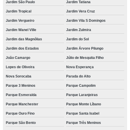
Jardim São Paulo
Jardim Tatiana
valor de escola particular para criança Jardim Gonçalves
Jardim Tropical
Jardim Vera Cruz
escola de criança semi integral Jardim Primavera
Jardim Vergueiro
Jardim Vila S Domingos
escolas particulares para criança Jardim Bertanha
Jardim Wanel Ville
Jardim Zulmira
escola para criança mensalidade Vila Porcel
Jardim das Magnólias
Jardim do Sol
escola para criança de 4 anos mensalidade Parque Laranjeiras
Jardim dos Estados
Jardim Árvore Pilungo
escola para criança de 4 anos Vila Hortência
João Camargo
Júlio de Mesquita Filho
Lopes de Oliveira
Nova Esperança
escolas para criança integral Júlio de Mesquita Filho
Nova Sorocaba
Parada do Alto
valor de escola de criança integral Brigadeiro Tobias
Parque 3 Meninos
Parque Campolim
escolas particulares para criança Vila Marta
Parque Esmeralda
Parque Laranjeiras
qual o preço de escola para criança período integral Parque Vitória Régia
Parque Manchester
Parque Monte Líbano
escola de criança particular mensalidade Jardim Iguatemi
Parque Ouro Fino
Parque Santa Isabel
escola para criança integral Jardim Eltonville
Parque São Bento
Parque Três Meninos
qual o preço de escola particular para criança Vila Aeroporto