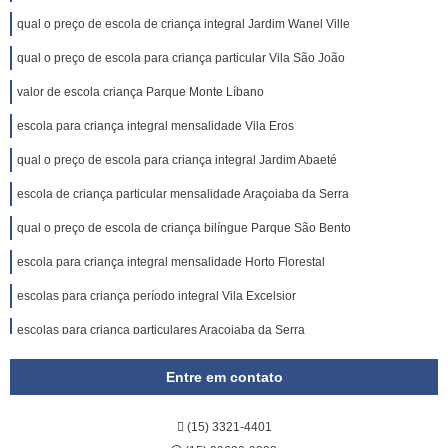
qual o preço de escola de criança integral Jardim Wanel Ville
qual o preço de escola para criança particular Vila São João
valor de escola criança Parque Monte Líbano
escola para criança integral mensalidade Vila Eros
qual o preço de escola para criança integral Jardim Abaeté
escola de criança particular mensalidade Araçoiaba da Serra
qual o preço de escola de criança bilíngue Parque São Bento
escola para criança integral mensalidade Horto Florestal
escolas para criança período integral Vila Excelsior
escolas para criança particulares Araçoiaba da Serra
escola de criança semi integral Jardim Prestes de Barros
Entre em contato
valor de escola de criança semi integral Jardim Montreal
(15) 3321-4401
qual o preço de escola particular para criança Vila Hortência