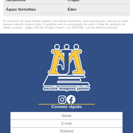
campininha
crugilo
Águas Vermelhas
Éden
O conteúdo do texto desta página é de direito reservado. Sua reprodução, parcial ou total,
mesmo citando nossos links, é proibida sem a autorização do autor. Crime de violação de
direito autoral – artigo 184 do Código Penal –
Lei 9610/98 - Lei de direitos autorais
.
Contato rápido