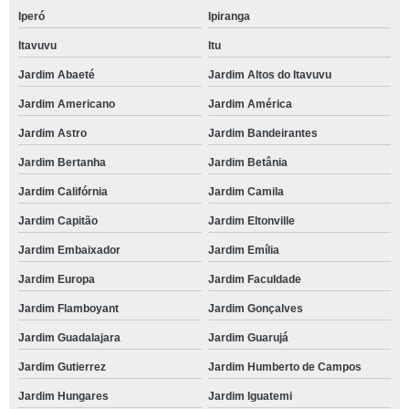
Iperó
Ipiranga
Itavuvu
Itu
Jardim Abaeté
Jardim Altos do Itavuvu
Jardim Americano
Jardim América
Jardim Astro
Jardim Bandeirantes
Jardim Bertanha
Jardim Betânia
Jardim Califórnia
Jardim Camila
Jardim Capitão
Jardim Eltonville
Jardim Embaixador
Jardim Emília
Jardim Europa
Jardim Faculdade
Jardim Flamboyant
Jardim Gonçalves
Jardim Guadalajara
Jardim Guarujá
Jardim Gutierrez
Jardim Humberto de Campos
Jardim Hungares
Jardim Iguatemi