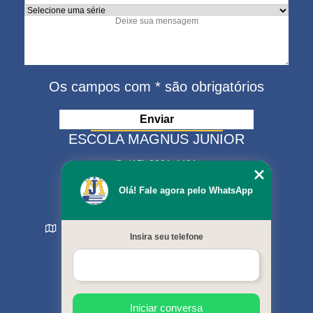
Os campos com * são obrigatórios
ESCOLA MAGNUS JUNIOR
(15) 3321-4401
(15) 99630-9333
Olá! Fale agora pelo WhatsApp
matriculas@escolamagnus.com.br
Rua Evaristo da Veiga , 574 - Jardim Magnolia
Insira seu telefone
Sorocaba - SP - CEP: 18044-130
MENU
Início
Sobre nós
Cursos oferecidos
Iniciar conversa