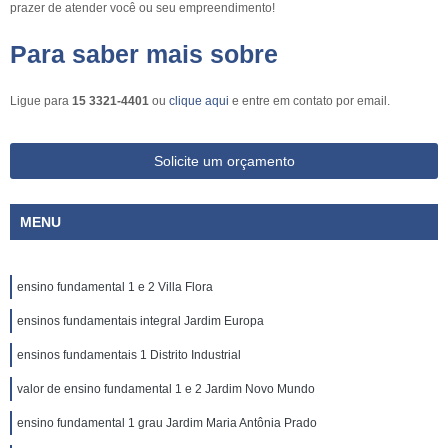
prazer de atender você ou seu empreendimento!
Para saber mais sobre
Ligue para
15 3321-4401
ou
clique aqui
e entre em contato por email.
Solicite um orçamento
MENU
ensino fundamental 1 e 2 Villa Flora
ensinos fundamentais integral Jardim Europa
ensinos fundamentais 1 Distrito Industrial
valor de ensino fundamental 1 e 2 Jardim Novo Mundo
ensino fundamental 1 grau Jardim Maria Antônia Prado