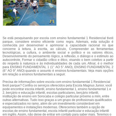
Se está pesquisando por escola com ensino fundamental 1 Residencial tivoli
parque, considere ensino eficiente como regra. Ademais, esta solução é
conhecida por desenvolver e aprimorar a capacidade racional no que
concerne à leitura, à escrita, ao cálculo, Compreender as ferramentas
tecnológicas, a cultura, o ambiente social e político e os valores éticos,
Desenvolvimento do pensamento lógico, a reflexão, o diálogo e o estímulo ao
autocontrole, Formar o cidadão crítico e ético, visando o bem coletivo a partir
do respeito à natureza e às individualidades de cada um. Afinal, é o melhor
para ENSINO FUNDAMENTAL 1 (1° AO 5° ANO), ENSINO FUNDAMENTAL 2
(6° AO 9° ANO) quando o assunto é ensinos fundamentais. Veja mais opções
em relação a ensinos fundamentais a seguir.
Precisa de informações sobre escola com ensino fundamental 1 Residencial
tivoli parque? Confira os serviços oferecidos pela Escola Magnus Junior, você
pode encontrar escola infantil, ensino fundamental 1, ensino fundamental 1 e
2, berçário e educação infantil, escolas particulares, berçário infantil,
instituição de ensino em Sorocaba e colégio particular próximo a mim, entre
outras alternativas. Tudo isso graças a um grupo de profissionais qualificados
e especializados no ramo, além de um investimento considerável em
equipamentos e instalações modernas. Oferecemos também a opção de
escolas de ensino fundamental, escola infantil particular e educação infantil
em inglês. Assim, não deixe de entrar em contato para saber mais. Teremos o