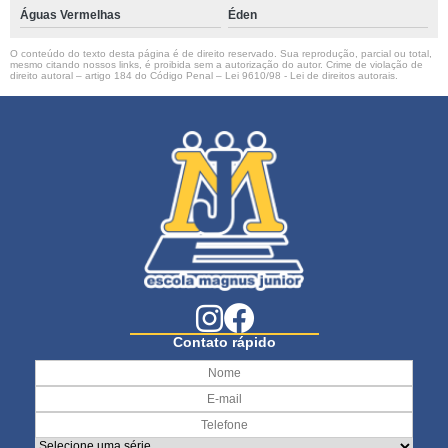
Águas Vermelhas
Éden
O conteúdo do texto desta página é de direito reservado. Sua reprodução, parcial ou total,
mesmo citando nossos links, é proibida sem a autorização do autor. Crime de violação de
direito autoral – artigo 184 do Código Penal –
Lei 9610/98 - Lei de direitos autorais
.
Contato rápido