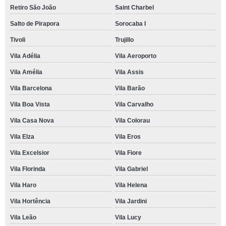
Retiro São João
Saint Charbel
Salto de Pirapora
Sorocaba I
Tivoli
Trujillo
Vila Adélia
Vila Aeroporto
Vila Amélia
Vila Assis
Vila Barcelona
Vila Barão
Vila Boa Vista
Vila Carvalho
Vila Casa Nova
Vila Colorau
Vila Elza
Vila Eros
Vila Excelsior
Vila Fiore
Vila Florinda
Vila Gabriel
Vila Haro
Vila Helena
Vila Hortência
Vila Jardini
Vila Leão
Vila Lucy