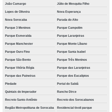
João Camargo
Júlio de Mesquita Filho
Lopes de Oliveira
Nova Esperança
Nova Sorocaba
Parada do Alto
Parque 3 Meninos
Parque Campolim
Parque Esmeralda
Parque Laranjeiras
Parque Manchester
Parque Monte Líbano
Parque Ouro Fino
Parque Santa Isabel
Parque São Bento
Parque Três Meninos
Parque Vitória Régia
Parque das Laranjeiras
Parque das Paineiras
Parque dos Eucaliptos
Piedade
Portal do Sabiá
Quintais do Imperador
Rancho Dirce
Recreio Santo Antônio
Recreio dos Sorocabanos
Região Metropolitana de Sorocaba
Residencial tivoli parque