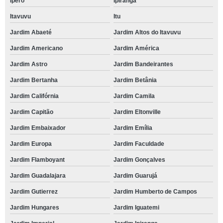
Iperó
Ipiranga
Itavuvu
Itu
Jardim Abaeté
Jardim Altos do Itavuvu
Jardim Americano
Jardim América
Jardim Astro
Jardim Bandeirantes
Jardim Bertanha
Jardim Betânia
Jardim Califórnia
Jardim Camila
Jardim Capitão
Jardim Eltonville
Jardim Embaixador
Jardim Emília
Jardim Europa
Jardim Faculdade
Jardim Flamboyant
Jardim Gonçalves
Jardim Guadalajara
Jardim Guarujá
Jardim Gutierrez
Jardim Humberto de Campos
Jardim Hungares
Jardim Iguatemi