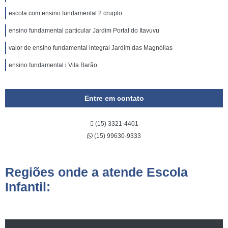
escola com ensino fundamental 2 crugilo
ensino fundamental particular Jardim Portal do Itavuvu
valor de ensino fundamental integral Jardim das Magnólias
ensino fundamental i Vila Barão
Entre em contato
(15) 3321-4401
(15) 99630-9333
Regiões onde a atende Escola
Infantil: