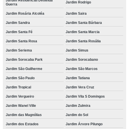
Jardim Residencial Deolinda
Jardim Rodrigo
Guerra
Jardim Rosária Alcoléa
Jardim Saira
Jardim Sandra
Jardim Santa Bárbara
Jardim Santa Fé
Jardim Santa Marcia
Jardim Santa Rosa
Jardim Santa Rosália
Jardim Seriema
Jardim Simus
Jardim Sorocaba Park
Jardim Sorocabano
Jardim São Guilherme
Jardim São Marcos
Jardim São Paulo
Jardim Tatiana
Jardim Tropical
Jardim Vera Cruz
Jardim Vergueiro
Jardim Vila S Domingos
Jardim Wanel Ville
Jardim Zulmira
Jardim das Magnólias
Jardim do Sol
Jardim dos Estados
Jardim Árvore Pilungo