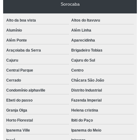
Sorocaba
Alto da boa vista
Altos do Itavuvu
Alumínio
Além Linha
Além Ponte
Aparecidinha
Araçoiaba da Serra
Brigadeiro Tobias
Cajuru
Cajuru do Sul
Central Parque
Centro
Cerrado
Chácara São João
Condomínio alphaville
Distrito Industrial
Ebeti do passo
Fazenda Imperial
Granja Olga
Helena cristina
Horto Florestal
Ibiti do Paço
Ipanema Ville
Ipanema do Meio