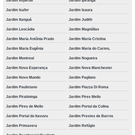
Jardim Imperial
Jardim Ipiranga
Jardim Isafer
Jardim Isaura
Jardim Itanguá
Jardim Judith
Jardim Leocádia
Jardim Magnólias
Jardim Maria Antônia Prado
Jardim Maria Cristina
Jardim Maria Eugênia
Jardim Maria do Carmo,
Jardim Montreal
Jardim Nogueira
Jardim Nova Esperança
Jardim Nova Manchester
Jardim Novo Mundo
Jardim Pagliato
Jardim Paulistano
Jardim Piazza Di Roma
Jardim Piratininga
Jardim Pires Mello
Jardim Pires de Mello
Jardim Portal da Colina
Jardim Portal do Itavuvu
Jardim Prestes de Barros
Jardim Primavera
Jardim Refúgio