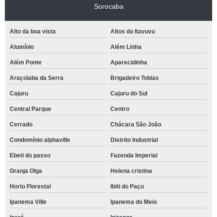
Sorocaba
Alto da boa vista
Altos do Itavuvu
Alumínio
Além Linha
Além Ponte
Aparecidinha
Araçoiaba da Serra
Brigadeiro Tobias
Cajuru
Cajuru do Sul
Central Parque
Centro
Cerrado
Chácara São João
Condomínio alphaville
Distrito Industrial
Ebeti do passo
Fazenda Imperial
Granja Olga
Helena cristina
Horto Florestal
Ibiti do Paço
Ipanema Ville
Ipanema do Meio