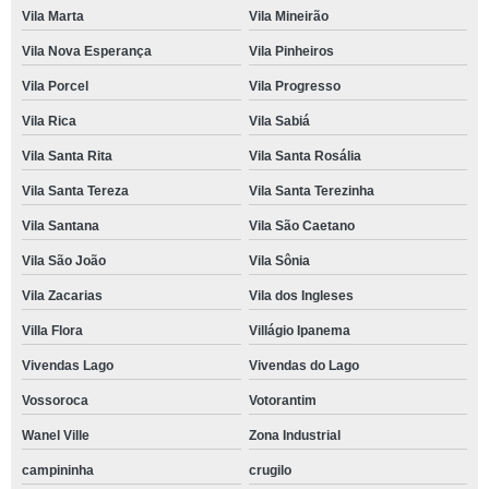
Vila Marta
Vila Mineirão
Vila Nova Esperança
Vila Pinheiros
Vila Porcel
Vila Progresso
Vila Rica
Vila Sabiá
Vila Santa Rita
Vila Santa Rosália
Vila Santa Tereza
Vila Santa Terezinha
Vila Santana
Vila São Caetano
Vila São João
Vila Sônia
Vila Zacarias
Vila dos Ingleses
Villa Flora
Villágio Ipanema
Vivendas Lago
Vivendas do Lago
Vossoroca
Votorantim
Wanel Ville
Zona Industrial
campininha
crugilo