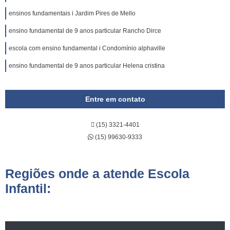
ensinos fundamentais i Jardim Pires de Mello
ensino fundamental de 9 anos particular Rancho Dirce
escola com ensino fundamental i Condomínio alphaville
ensino fundamental de 9 anos particular Helena cristina
Entre em contato
(15) 3321-4401
(15) 99630-9333
Regiões onde a atende Escola
Infantil: