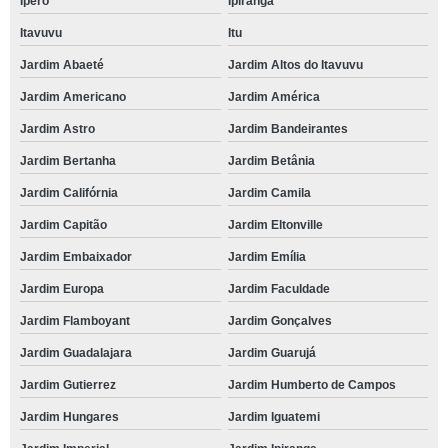
Iperó
Ipiranga
Itavuvu
Itu
Jardim Abaeté
Jardim Altos do Itavuvu
Jardim Americano
Jardim América
Jardim Astro
Jardim Bandeirantes
Jardim Bertanha
Jardim Betânia
Jardim Califórnia
Jardim Camila
Jardim Capitão
Jardim Eltonville
Jardim Embaixador
Jardim Emília
Jardim Europa
Jardim Faculdade
Jardim Flamboyant
Jardim Gonçalves
Jardim Guadalajara
Jardim Guarujá
Jardim Gutierrez
Jardim Humberto de Campos
Jardim Hungares
Jardim Iguatemi