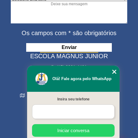
Os campos com * são obrigatórios
ESCOLA MAGNUS JUNIOR
(15) 3321-4401
(15) 99630-9333
Olá! Fale agora pelo WhatsApp
matriculas@escolamagnus.com.br
Rua Evaristo da Veiga , 574 - Jardim Magnolia
Insira seu telefone
Sorocaba - SP - CEP: 18044-130
MENU
Início
Sobre nós
Cursos oferecidos
Iniciar conversa
Galeria de fotos