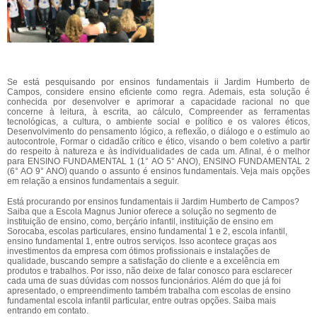
Se está pesquisando por ensinos fundamentais ii Jardim Humberto de
Campos, considere ensino eficiente como regra. Ademais, esta solução é
conhecida por desenvolver e aprimorar a capacidade racional no que
concerne à leitura, à escrita, ao cálculo, Compreender as ferramentas
tecnológicas, a cultura, o ambiente social e político e os valores éticos,
Desenvolvimento do pensamento lógico, a reflexão, o diálogo e o estímulo ao
autocontrole, Formar o cidadão crítico e ético, visando o bem coletivo a partir
do respeito à natureza e às individualidades de cada um. Afinal, é o melhor
para ENSINO FUNDAMENTAL 1 (1° AO 5° ANO), ENSINO FUNDAMENTAL 2
(6° AO 9° ANO) quando o assunto é ensinos fundamentais. Veja mais opções
em relação a ensinos fundamentais a seguir.
Está procurando por ensinos fundamentais ii Jardim Humberto de Campos?
Saiba que a Escola Magnus Junior oferece a solução no segmento de
instituição de ensino, como, berçário infantil, instituição de ensino em
Sorocaba, escolas particulares, ensino fundamental 1 e 2, escola infantil,
ensino fundamental 1, entre outros serviços. Isso acontece graças aos
investimentos da empresa com ótimos profissionais e instalações de
qualidade, buscando sempre a satisfação do cliente e a excelência em
produtos e trabalhos. Por isso, não deixe de falar conosco para esclarecer
cada uma de suas dúvidas com nossos funcionários. Além do que já foi
apresentado, o empreendimento também trabalha com escolas de ensino
fundamental escola infantil particular, entre outras opções. Saiba mais
entrando em contato.