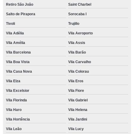
Retiro São João
Saint Charbel
Salto de Pirapora
Sorocaba I
Tivoli
Trujillo
Vila Adélia
Vila Aeroporto
Vila Amélia
Vila Assis
Vila Barcelona
Vila Barão
Vila Boa Vista
Vila Carvalho
Vila Casa Nova
Vila Colorau
Vila Elza
Vila Eros
Vila Excelsior
Vila Fiore
Vila Florinda
Vila Gabriel
Vila Haro
Vila Helena
Vila Hortência
Vila Jardini
Vila Leão
Vila Lucy