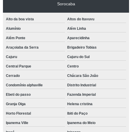
Sorocaba
Alto da boa vista
Altos do Itavuvu
Alumínio
Além Linha
Além Ponte
Aparecidinha
Araçoiaba da Serra
Brigadeiro Tobias
Cajuru
Cajuru do Sul
Central Parque
Centro
Cerrado
Chácara São João
Condomínio alphaville
Distrito Industrial
Ebeti do passo
Fazenda Imperial
Granja Olga
Helena cristina
Horto Florestal
Ibiti do Paço
Ipanema Ville
Ipanema do Meio