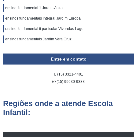
ensino fundamental 1 Jardim Astro
ensinos fundamentais integral Jardim Europa
ensino fundamental ii particular Vivendas Lago
ensinos fundamentais Jardim Vera Cruz
Entre em contato
(15) 3321-4401
(15) 99630-9333
Regiões onde a atende Escola
Infantil: