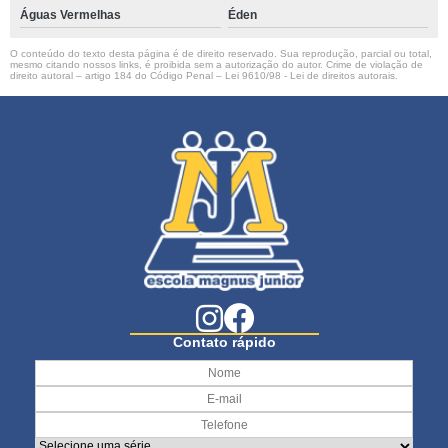
Águas Vermelhas
Éden
O conteúdo do texto desta página é de direito reservado. Sua reprodução, parcial ou total,
mesmo citando nossos links, é proibida sem a autorização do autor. Crime de violação de
direito autoral – artigo 184 do Código Penal –
Lei 9610/98 - Lei de direitos autorais
.
Contato rápido